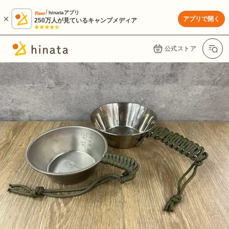
hinataアプリ
アプリで開く
250万人が見ているキャンプメディア
公式ストア