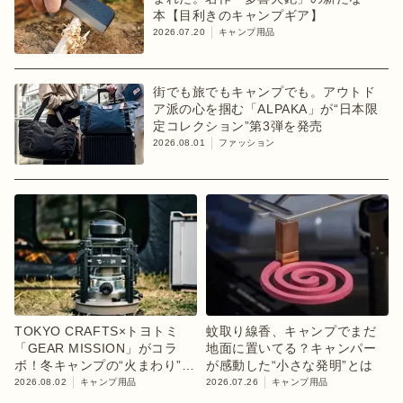
本【目利きのキャンプギア】
2026.07.20
キャンプ用品
街でも旅でもキャンプでも。アウトド
ア派の心を掴む「ALPAKA」が“日本限
定コレクション”第3弾を発売
2026.08.01
ファッション
TOKYO CRAFTS×トヨトミ
蚊取り線香、キャンプでまだ
「GEAR MISSION」がコラ
地面に置いてる？キャンパー
ボ！冬キャンプの“火まわり”を
が感動した“小さな発明”とは
担う限定K3クッキングストー
2026.08.02
キャンプ用品
2026.07.26
キャンプ用品
ブが登場