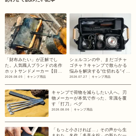
「財布みたい」が正解でし
シェルコンの中、まだゴチャ
た。人気職人ブランドの名作
ゴチャ？キャンプで散らかる
ホットサンドメーカー【目利
悩みを解決する“仕切れる”イン
きのキャンプギア】
ナーケース
2026.08.05
キャンプ用品
2026.07.27
キャンプ用品
キャンプで荷物を減らしたい人へ。刃
物メーカーが本気で作った、常識を覆
す「打刀」ペグ
2026.08.06
キャンプ用品
「もっと小さければ…」その声から生
まれた。名作「多喜火鉈」の新たな一