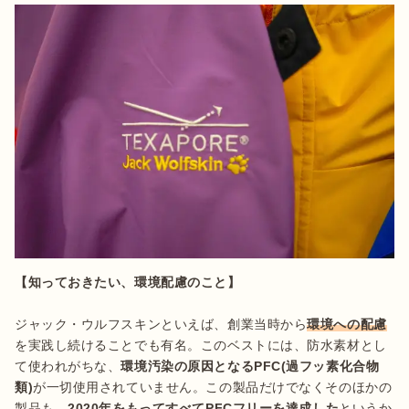
ジャック・ウルフスキンといえば、創業当時から
環境への配慮
を実践し続けることでも有名。このベストには、防水素材とし
て使われがちな、
環境汚染の原因となるPFC(過フッ素化合物
類)
が一切使用されていません。この製品だけでなくそのほかの
製品も、
2020年をもってすべてPFCフリーを達成した
というか