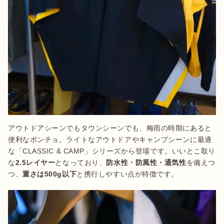
アウトドアシーンでもタウンシーンでも、梅雨の時期にあると
便利なポンチョ。ライトなアウトドアやキャンプシーンに最適
な「CLASSIC & CAMP」シリーズから登場です。いいとこ取り
な
2.5レイヤー
となっており、
防水性・防風性・通気性
を備えつ
つ、
重さは500g以下
と携行しやすい点が特徴です。