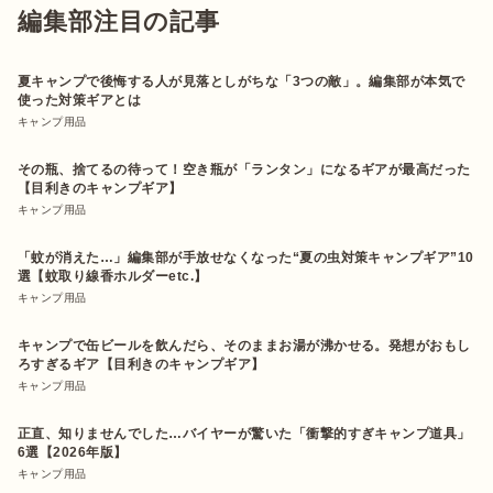
編集部注目の記事
夏キャンプで後悔する人が見落としがちな「3つの敵」。編集部が本気で
使った対策ギアとは
キャンプ用品
その瓶、捨てるの待って！空き瓶が「ランタン」になるギアが最高だった
【目利きのキャンプギア】
キャンプ用品
「蚊が消えた…」編集部が手放せなくなった“夏の虫対策キャンプギア”10
選【蚊取り線香ホルダーetc.】
キャンプ用品
キャンプで缶ビールを飲んだら、そのままお湯が沸かせる。発想がおもし
ろすぎるギア【目利きのキャンプギア】
キャンプ用品
正直、知りませんでした…バイヤーが驚いた「衝撃的すぎキャンプ道具」
6選【2026年版】
キャンプ用品