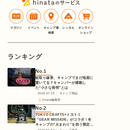
マガジン
イベント
キャンプ場
レンタル
オンライン
検索
ショップ
ランキング
No.
1
蚊取り線香、キャンプでまだ地面に
置いてる？キャンパーが感動し
た“小さな発明”とは
2026.07.25
キャンプ用品
hinata編集部
No.
2
TOKYO CRAFTS×トヨトミ
「GEAR MISSION」がコラボ！冬
キャンプの“火まわり”を担う限定
K3クッキングストーブが登場