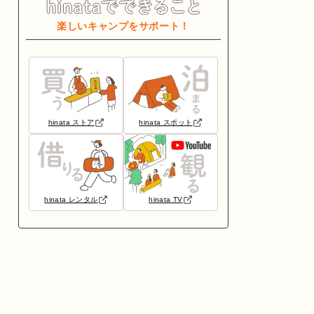
楽しいキャンプをサポート！
hinata ストア
hinata スポット
hinata レンタル
hinata TV