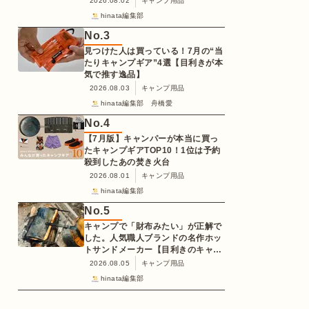
2026.08.02
キャンプ用品
hinata編集部
No.
3
見つけた人は買っている！7月の“当
たりキャンプギア”4選【目利きが本
気で推す逸品】
2026.08.03
キャンプ用品
hinata編集部 舟橋愛
No.
4
【7月版】キャンパーが本当に買っ
たキャンプギアTOP10！1位は予約
殺到したあの焚き火台
2026.08.01
キャンプ用品
hinata編集部
No.
5
キャンプで「財布みたい」が正解で
した。人気職人ブランドの名作ホッ
トサンドメーカー【目利きのキャン
プギア】
2026.08.05
キャンプ用品
hinata編集部