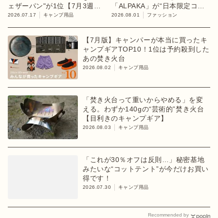
ェザーパン"が1位【7月3週ラ
「ALPAKA」が“日本限定コレ
ンキング】
クション”第3弾を発売
2026.07.17
キャンプ用品
2026.08.01
ファッション
【7月版】キャンパーが本当に買ったキ
ャンプギアTOP10！1位は予約殺到した
あの焚き火台
2026.08.02
キャンプ用品
「焚き火台って重いからやめる」を変
える。わずか140gの“芸術的”焚き火台
【目利きのキャンプギア】
2026.08.03
キャンプ用品
「これが30％オフは反則…」秘密基地
みたいな“コットテント”が今だけお買い
得です！
2026.07.30
キャンプ用品
Recommended by