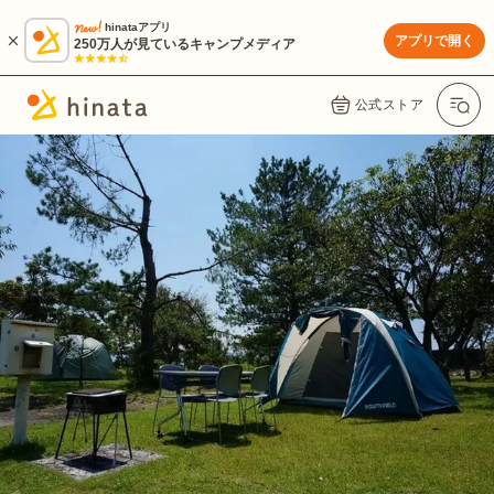
hinataアプリ
アプリで開く
250万人が見ているキャンプメディア
公式ストア