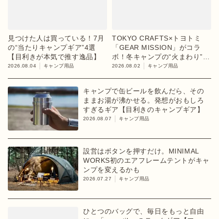
見つけた人は買っている！7月
TOKYO CRAFTS×トヨトミ
の“当たりキャンプギア”4選
「GEAR MISSION」がコラ
【目利きが本気で推す逸品】
ボ！冬キャンプの“火まわり”を
担う限定K3クッキングストー
2026.08.04
キャンプ用品
2026.08.02
キャンプ用品
ブが登場
キャンプで缶ビールを飲んだら、その
ままお湯が沸かせる。発想がおもしろ
すぎるギア【目利きのキャンプギア】
2026.08.07
キャンプ用品
設営はボタンを押すだけ。MINIMAL
WORKS初のエアフレームテントがキャ
ンプを変えるかも
2026.07.27
キャンプ用品
ひとつのバッグで、毎日をもっと自由