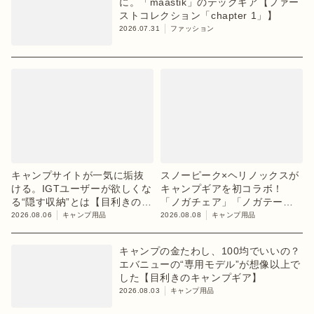
に。「maastik」のテックギア【ファー
ストコレクション「chapter 1」】
2026.07.31
ファッション
キャンプサイトが一気に垢抜
スノーピーク×ヘリノックスが
ける。IGTユーザーが欲しくな
キャンプギアを初コラボ！
る“隠す収納”とは【目利きのキ
「ノガチェア」「ノガテーブ
ャンプギア】
ル」を8月13日に発売
2026.08.06
キャンプ用品
2026.08.08
キャンプ用品
キャンプの金たわし、100均でいいの？
エバニューの“専用モデル”が想像以上で
した【目利きのキャンプギア】
2026.08.03
キャンプ用品