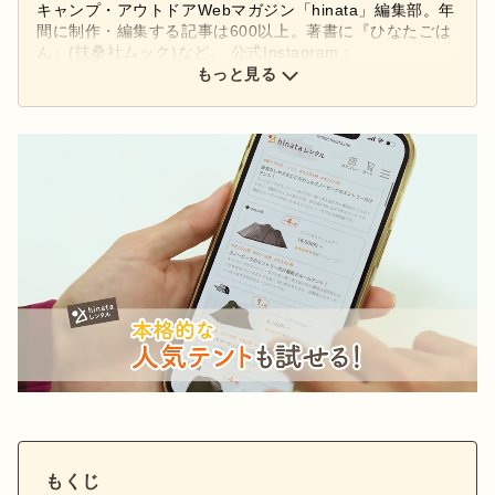
キャンプ・アウトドアWebマガジン「hinata」編集部。年
間に制作・編集する記事は600以上。著書に『ひなたごは
ん』(扶桑社ムック)など。 公式Instagram：
もっと見る
@hinata_outdoor
公式X：
@hinata_outdoor
もくじ