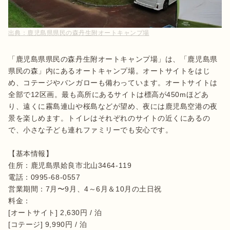
出典：
鹿児島県県民の森丹生附オートキャンプ場
「鹿児島県県民の森丹生附オートキャンプ場」は、「鹿児島県
県民の森」内にあるオートキャンプ場。オートサイトをはじ
め、コテージやバンガローも備わっています。オートサイトは
全部で12区画。最も高所にあるサイトは標高が450mほどあ
り、遠くに霧島連山や桜島などが望め、夜には鹿児島空港の夜
景を楽しめます。トイレはそれぞれのサイトの近くにあるの
で、小さな子ども連れファミリーでも安心です。

【基本情報】

住所：鹿児島県姶良市北山3464-119

電話：0995-68-0557

営業期間：7月〜9月、4～6月＆10月の土日祝

料金：

[オートサイト] 2,630円 / 泊

[コテージ] 9,990円 / 泊
