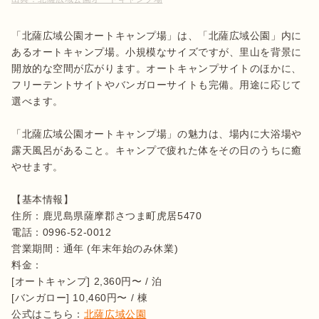
「北薩広域公園オートキャンプ場」は、「北薩広域公園」内に
あるオートキャンプ場。小規模なサイズですが、里山を背景に
開放的な空間が広がります。オートキャンプサイトのほかに、
フリーテントサイトやバンガローサイトも完備。用途に応じて
選べます。

「北薩広域公園オートキャンプ場」の魅力は、場内に大浴場や
露天風呂があること。キャンプで疲れた体をその日のうちに癒
やせます。

【基本情報】

住所：鹿児島県薩摩郡さつま町虎居5470

電話：0996-52-0012

営業期間：通年 (年末年始のみ休業)

料金：

[オートキャンプ] 2,360円〜 / 泊

[バンガロー] 10,460円〜 / 棟

公式はこちら：
北薩広域公園