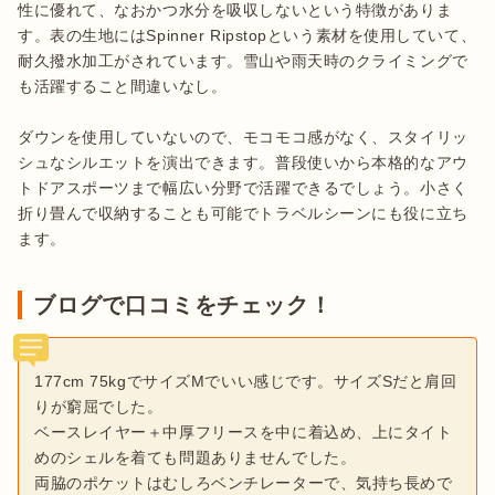
性に優れて、なおかつ水分を吸収しないという特徴がありま
す。表の生地にはSpinner Ripstopという素材を使用していて、
耐久撥水加工がされています。雪山や雨天時のクライミングで
も活躍すること間違いなし。

ダウンを使用していないので、モコモコ感がなく、スタイリッ
シュなシルエットを演出できます。普段使いから本格的なアウ
トドアスポーツまで幅広い分野で活躍できるでしょう。小さく
折り畳んで収納することも可能でトラベルシーンにも役に立ち
ます。
ブログで口コミをチェック！
177cm 75kgでサイズMでいい感じです。サイズSだと肩回
りが窮屈でした。
ベースレイヤー＋中厚フリースを中に着込め、上にタイト
めのシェルを着ても問題ありませんでした。
両脇のポケットはむしろベンチレーターで、気持ち長めで