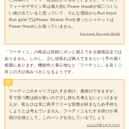
フィーやデザイン等は個人的にPower Houdiが頭二つくら
い抜け出ていると思っていて、そんな理由からRun boys! 
Run girls!ではPower Stretch Proを使ったジャケットは
Power Houdiしか扱っていません。
Run boys! Run girls! BLOG
「フーディニ」の商品は気軽にポンと購入できる価格設定では
ありません。しかし、少し頑張れば購入できるという手の届く
範囲にあります。機能性と着心地など「フーディニ」を良くご
存じの方は病みつきになるようです。
フーディニのキャリアはたすき掛け、肩掛けできますが、
手で持つ際は紐が長いので少し持ち方考えないといけませ
んが、私もひは常に両手フリーな状態が好きなため手持ち
しようとは考えていません。フーディニもたすき掛けか肩
掛け仕様として、このバッグを出しているでしょう
もひの子育てギアブログ