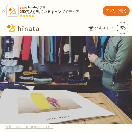
hinataアプリ
アプリで開く
250万人が見ているキャンプメディア
公式ストア
出典：
Shouta Toyoda / flickr