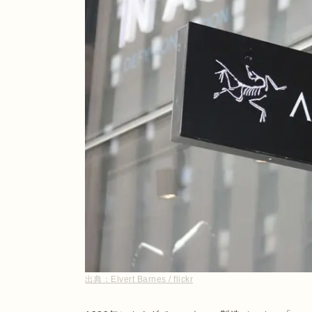
出典：
Elvert Barnes / flickr