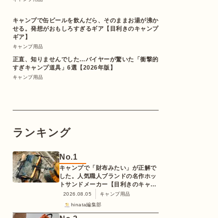
キャンプで缶ビールを飲んだら、そのままお湯が沸か
せる。発想がおもしろすぎるギア【目利きのキャンプ
ギア】
キャンプ用品
正直、知りませんでした…バイヤーが驚いた「衝撃的
すぎキャンプ道具」6選【2026年版】
キャンプ用品
ランキング
No.
1
キャンプで「財布みたい」が正解で
した。人気職人ブランドの名作ホッ
トサンドメーカー【目利きのキャン
プギア】
2026.08.05
キャンプ用品
hinata編集部