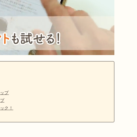
ップ
プ
ック！