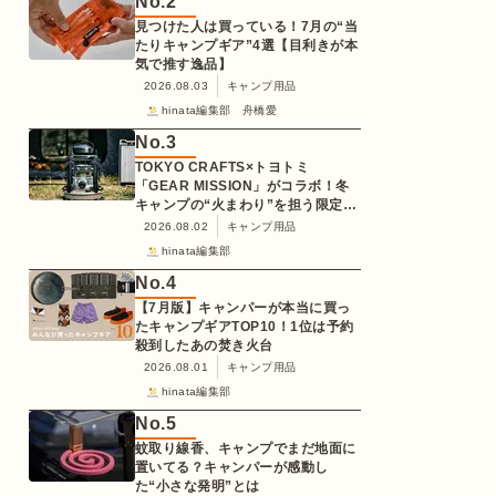
No.
2
見つけた人は買っている！7月の“当
たりキャンプギア”4選【目利きが本
気で推す逸品】
2026.08.03
キャンプ用品
hinata編集部 舟橋愛
No.
3
TOKYO CRAFTS×トヨトミ
「GEAR MISSION」がコラボ！冬
キャンプの“火まわり”を担う限定
K3クッキングストーブが登場
2026.08.02
キャンプ用品
hinata編集部
No.
4
【7月版】キャンパーが本当に買っ
たキャンプギアTOP10！1位は予約
殺到したあの焚き火台
2026.08.01
キャンプ用品
hinata編集部
No.
5
蚊取り線香、キャンプでまだ地面に
置いてる？キャンパーが感動し
た“小さな発明”とは