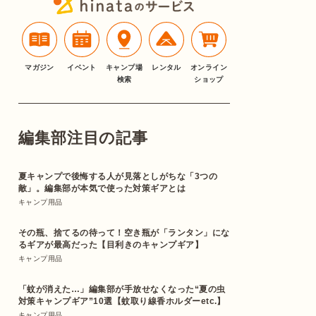
マガジン
イベント
キャンプ場
レンタル
オンライン
検索
ショップ
編集部注目の記事
夏キャンプで後悔する人が見落としがちな「3つの
敵」。編集部が本気で使った対策ギアとは
キャンプ用品
その瓶、捨てるの待って！空き瓶が「ランタン」にな
るギアが最高だった【目利きのキャンプギア】
キャンプ用品
「蚊が消えた…」編集部が手放せなくなった“夏の虫
対策キャンプギア”10選【蚊取り線香ホルダーetc.】
キャンプ用品