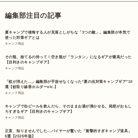
編集部注目の記事
夏キャンプで後悔する人が見落としがちな「3つの敵」。編集部が本気で
使った対策ギアとは
キャンプ用品
その瓶、捨てるの待って！空き瓶が「ランタン」になるギアが最高だった
【目利きのキャンプギア】
キャンプ用品
「蚊が消えた…」編集部が手放せなくなった“夏の虫対策キャンプギア”10
選【蚊取り線香ホルダーetc.】
キャンプ用品
キャンプで缶ビールを飲んだら、そのままお湯が沸かせる。発想がおもし
ろすぎるギア【目利きのキャンプギア】
キャンプ用品
正直、知りませんでした…バイヤーが驚いた「衝撃的すぎキャンプ道具」
6選【2026年版】