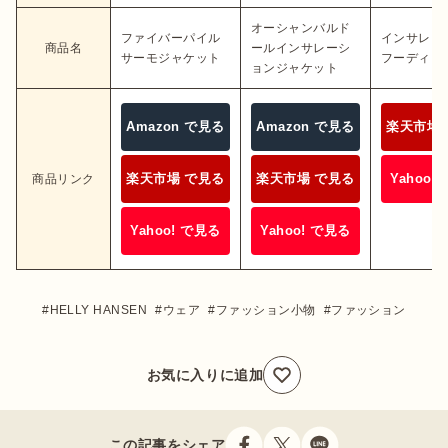
オーシャンバルド
ファイバーパイル
インサレー
商品名
ールインサレーシ
サーモジャケット
フーディー
ョンジャケット
Amazon で見る
Amazon で見る
楽天市場 
楽天市場 で見る
楽天市場 で見る
Yahoo!
商品リンク
Yahoo! で見る
Yahoo! で見る
HELLY HANSEN
ウェア
ファッション小物
ファッション
お気に入りに追加
この記事をシェア