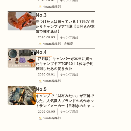
2026.08.02
キャンプ用品
hinata編集部
No.
3
見つけた人は買っている！7月の“当
たりキャンプギア”4選【目利きが本
気で推す逸品】
2026.08.03
キャンプ用品
hinata編集部 舟橋愛
No.
4
【7月版】キャンパーが本当に買っ
たキャンプギアTOP10！1位は予約
殺到したあの焚き火台
2026.08.01
キャンプ用品
hinata編集部
No.
5
キャンプで「財布みたい」が正解で
した。人気職人ブランドの名作ホッ
トサンドメーカー【目利きのキャン
プギア】
2026.08.05
キャンプ用品
hinata編集部