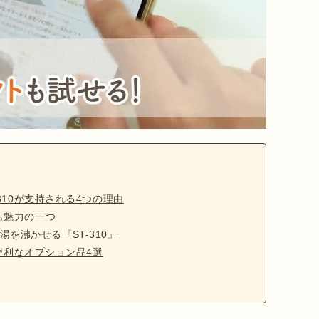
-310が支持される4つの理由
も魅力の一つ
を沸かせる『ST-310』
い！便利なオプション品4選