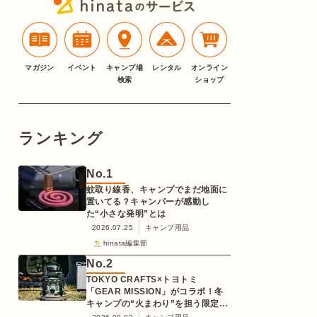
マガジン
イベント
キャンプ場
レンタル
オンライン
検索
ショップ
ランキング
No.
1
蚊取り線香、キャンプでまだ地面に
置いてる？キャンパーが感動し
た“小さな発明”とは
2026.07.25
キャンプ用品
hinata編集部
No.
2
TOKYO CRAFTS×トヨトミ
「GEAR MISSION」がコラボ！冬
キャンプの“火まわり”を担う限定
K3クッキングストーブが登場