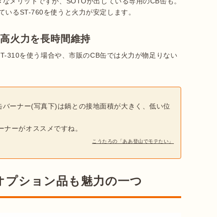
大きなメリットですが、SOTOが出している専用のCB缶も。
いるST-760を使うと火力が安定します。
た高火力を長時間維持
ST-310を使う場合や、市販のCB缶では火力が物足りない
缶バーナー(写真下)は鍋との接地面積が大きく、低い位
ーナーがオススメですね。
こうたろの「ああ登山でモテたい」
るオプション品も魅力の一つ