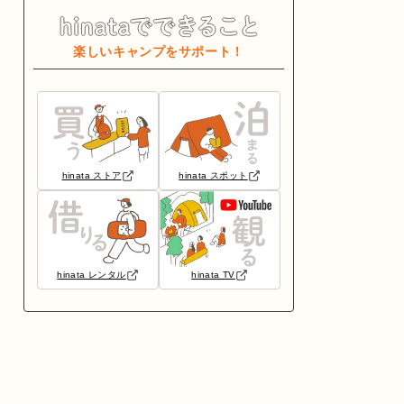
楽しいキャンプをサポート！
hinata ストア
hinata スポット
hinata レンタル
hinata TV