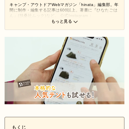
キャンプ・アウトドアWebマガジン「hinata」編集部。年
間に制作・編集する記事は600以上。著書に『ひなたごは
ん』(扶桑社ムック)など。 公式Instagram：
もっと見る
@hinata_outdoor
公式X：
@hinata_outdoor
もくじ