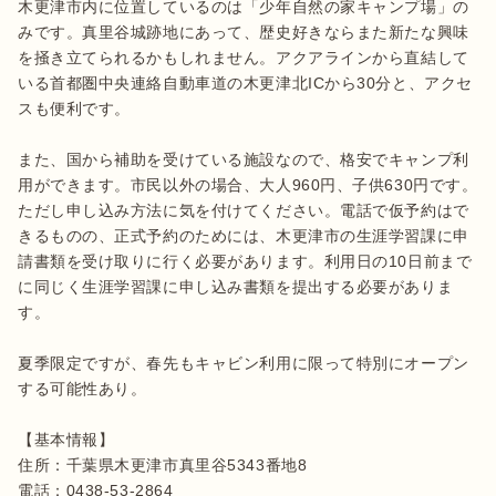
木更津市内に位置しているのは「少年自然の家キャンプ場」の
みです。真里谷城跡地にあって、歴史好きならまた新たな興味
を掻き立てられるかもしれません。アクアラインから直結して
いる首都圏中央連絡自動車道の木更津北ICから30分と、アクセ
スも便利です。

また、国から補助を受けている施設なので、格安でキャンプ利
用ができます。市民以外の場合、大人960円、子供630円です。
ただし申し込み方法に気を付けてください。電話で仮予約はで
きるものの、正式予約のためには、木更津市の生涯学習課に申
請書類を受け取りに行く必要があります。利用日の10日前まで
に同じく生涯学習課に申し込み書類を提出する必要がありま
す。

夏季限定ですが、春先もキャビン利用に限って特別にオープン
する可能性あり。

【基本情報】

住所：千葉県木更津市真里谷5343番地8

電話：0438-53-2864
