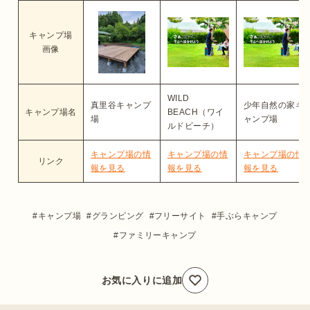
キャンプ場
画像
WILD
真里谷キャンプ
少年自然の家キ
キャンプ場名
BEACH（ワイ
場
ャンプ場
ルドビーチ）
キャンプ場の情
キャンプ場の情
キャンプ場の情
リンク
報を見る
報を見る
報を見る
キャンプ場
グランピング
フリーサイト
手ぶらキャンプ
ファミリーキャンプ
お気に入りに追加