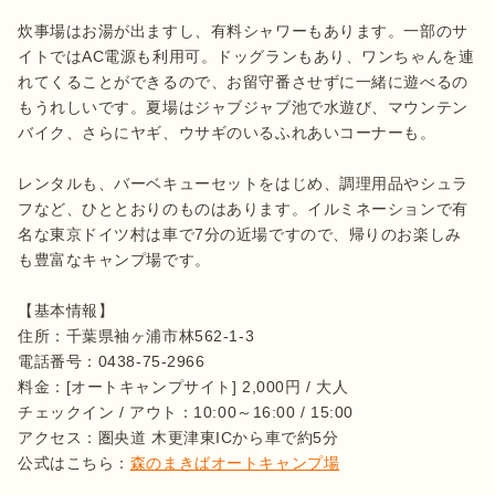
炊事場はお湯が出ますし、有料シャワーもあります。一部のサ
イトではAC電源も利用可。ドッグランもあり、ワンちゃんを連
れてくることができるので、お留守番させずに一緒に遊べるの
もうれしいです。夏場はジャブジャブ池で水遊び、マウンテン
バイク、さらにヤギ、ウサギのいるふれあいコーナーも。

レンタルも、バーベキューセットをはじめ、調理用品やシュラ
フなど、ひととおりのものはあります。イルミネーションで有
名な東京ドイツ村は車で7分の近場ですので、帰りのお楽しみ
も豊富なキャンプ場です。

【基本情報】

住所：千葉県袖ヶ浦市林562-1-3

電話番号：0438-75-2966

料金：[オートキャンプサイト] 2,000円 / 大人

チェックイン / アウト：10:00～16:00 / 15:00

アクセス：圏央道 木更津東ICから車で約5分

公式はこちら：
森のまきばオートキャンプ場