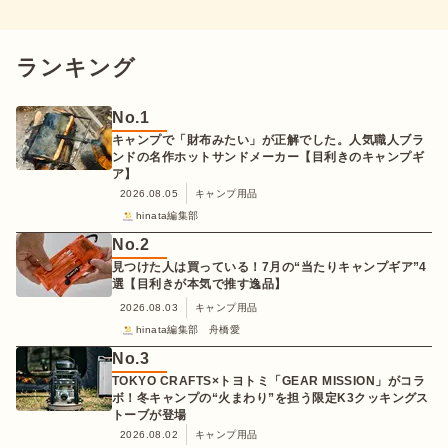
ランキング
No.
1
キャンプで「財布みたい」が正解でした。人気職人ブラ
ンドの名作ホットサンドメーカー【目利きのキャンプギ
ア】
2026.08.05
キャンプ用品
hinata編集部
No.
2
見つけた人は買っている！7月の“当たりキャンプギア”4
選【目利きが本気で推す逸品】
2026.08.03
キャンプ用品
hinata編集部 舟橋愛
No.
3
TOKYO CRAFTS×トヨトミ「GEAR MISSION」がコラ
ボ！冬キャンプの“火まわり”を担う限定K3クッキングス
トーブが登場
2026.08.02
キャンプ用品