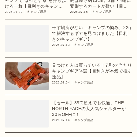
ャンプで“ほっとする”を持ち歩
納は厚さ約13cm。2輪・4輪に
ける一枚【目利きのキャンプ
変形するカートが賢い【目利
ギア】
きのキャンプギア】
2026.07.22
キャンプ用品
2026.07.15
キャンプ用品
干す場所がない…キャンプの悩み、22g
で解決するギアを見つけました【目利
きのキャンプギア】
2026.07.13
キャンプ用品
見つけた人は買っている！7月の“当たり
キャンプギア”4選【目利きが本気で推す
逸品】
2026.08.04
キャンプ用品
【セール】35℃超えでも快適。THE
NORTH FACEの大人気シェルターが
30％OFFに！
2026.07.14
キャンプ用品