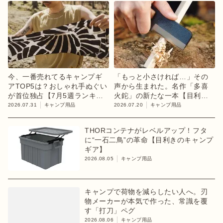
今、一番売れてるキャンプギ
「もっと小さければ…」その
アTOP5は？おしゃれ手ぬぐい
声から生まれた。名作「多喜
が首位独占【7月5週ランキン
火鉈」の新たな一本【目利き
グ】
のキャンプギア】
2026.07.31
キャンプ用品
2026.07.20
キャンプ用品
THORコンテナがレベルアップ！フタ
に“一石二鳥”の革命【目利きのキャンプ
ギア】
2026.08.05
キャンプ用品
キャンプで荷物を減らしたい人へ。刃
物メーカーが本気で作った、常識を覆
す「打刀」ペグ
2026.08.06
キャンプ用品