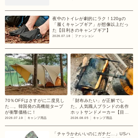
夜中のトイレが劇的にラク！120gの
「履くキャンプギア」が想像以上だっ
た【目利きのキャンプギア】
2026.07.18
ファッション
70％OFFはさすがに二度見し
「財布みたい」が正解でし
た…。韓国発の高機能タープ
た。人気職人ブランドの名作
が衝撃価格に！
ホットサンドメーカー【目利
きのキャンプギア】
2026.07.19
キャンプ用品
2026.08.05
キャンプ用品
「チャラかわいいのにガチだ…」USハ