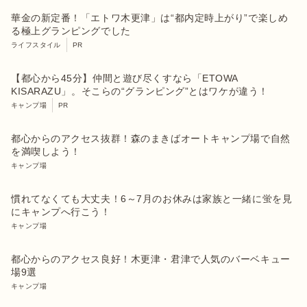
華金の新定番！「エトワ木更津」は“都内定時上がり”で楽しめ
る極上グランピングでした
ライフスタイル
PR
【都心から45分】仲間と遊び尽くすなら「ETOWA
KISARAZU」。そこらの“グランピング”とはワケが違う！
キャンプ場
PR
都心からのアクセス抜群！森のまきばオートキャンプ場で自然
を満喫しよう！
キャンプ場
慣れてなくても大丈夫！6～7月のお休みは家族と一緒に蛍を見
にキャンプへ行こう！
キャンプ場
都心からのアクセス良好！木更津・君津で人気のバーベキュー
場9選
キャンプ場