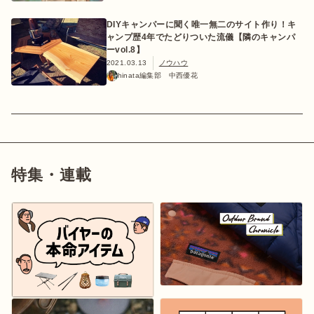
DIYキャンパーに聞く唯一無二のサイト作り！キ
ャンプ歴4年でたどりついた流儀【隣のキャンパ
ーvol.8】
2021.03.13
ノウハウ
おすすめ特集
hinata編集部 中西優花
キャンプ用品
キャンプ場
特集・連載
料理
how to
初めての方