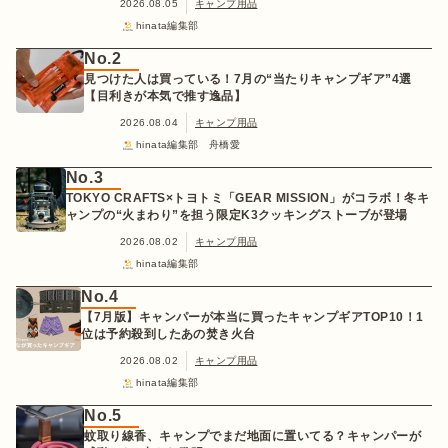
2026.08.05
キャンプ用品
hinata編集部
No.2
見つけた人は買っている！7月の“当たりキャンプギア”4選
【目利きが本気で推す逸品】
2026.08.04
キャンプ用品
hinata編集部 舟橋愛
No.3
TOKYO CRAFTS×トヨトミ「GEAR MISSION」がコラボ！冬キ
ャンプの“火まわり”を担う限定K3クッキングストーブが登場
2026.08.02
キャンプ用品
hinata編集部
No.4
【7月版】キャンパーが本当に買ったキャンプギアTOP10！1
位は予約殺到したあの焚き火台
2026.08.02
キャンプ用品
hinata編集部
No.5
蚊取り線香、キャンプでまだ地面に置いてる？キャンパーが