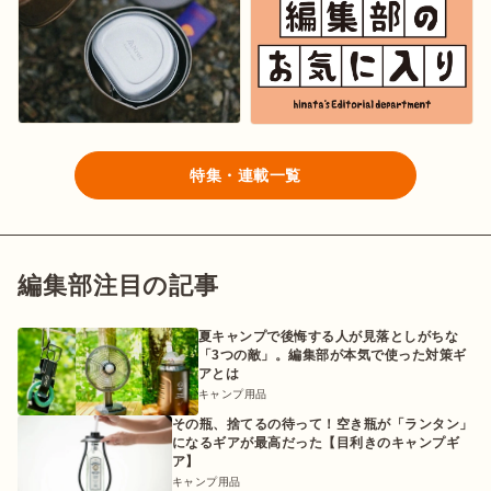
ログイン/会員登録
特集・連載一覧
編集部注目の記事
マガジン
イベント
キャンプ場
レンタル
オンライン
夏キャンプで後悔する人が見落としがちな
検索
ショップ
「3つの敵」。編集部が本気で使った対策ギ
アとは
キャンプ用品
その瓶、捨てるの待って！空き瓶が「ランタン」
になるギアが最高だった【目利きのキャンプギ
ア】
キャンプ用品