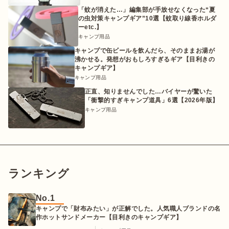
「蚊が消えた…」編集部が手放せなくなった“夏
の虫対策キャンプギア”10選【蚊取り線香ホルダ
ーetc.】
キャンプ用品
キャンプで缶ビールを飲んだら、そのままお湯が
沸かせる。発想がおもしろすぎるギア【目利きの
キャンプギア】
キャンプ用品
正直、知りませんでした…バイヤーが驚いた
「衝撃的すぎキャンプ道具」6選【2026年版】
キャンプ用品
ランキング
No.1
キャンプで「財布みたい」が正解でした。人気職人ブランドの名
作ホットサンドメーカー【目利きのキャンプギア】