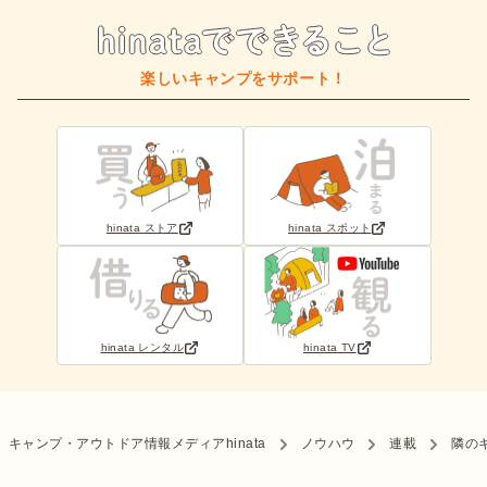
楽しいキャンプをサポート！
hinata ストア
hinata スポット
hinata レンタル
hinata TV
キャンプ・アウトドア情報メディアhinata
ノウハウ
連載
隣の