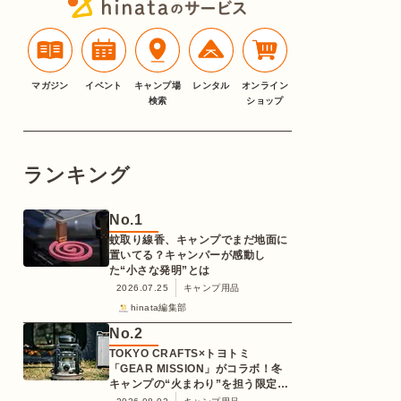
マガジン
イベント
キャンプ場
レンタル
オンライン
検索
ショップ
ランキング
No.
1
蚊取り線香、キャンプでまだ地面に
置いてる？キャンパーが感動し
た“小さな発明”とは
2026.07.25
キャンプ用品
hinata編集部
No.
2
TOKYO CRAFTS×トヨトミ
「GEAR MISSION」がコラボ！冬
キャンプの“火まわり”を担う限定
K3クッキングストーブが登場