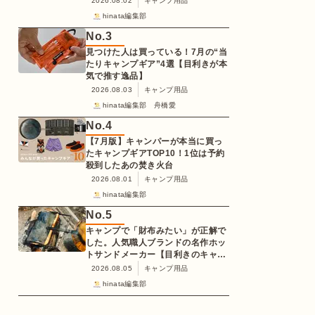
2026.08.02
キャンプ用品
hinata編集部
No.
3
見つけた人は買っている！7月の“当
たりキャンプギア”4選【目利きが本
気で推す逸品】
2026.08.03
キャンプ用品
hinata編集部 舟橋愛
No.
4
【7月版】キャンパーが本当に買っ
たキャンプギアTOP10！1位は予約
殺到したあの焚き火台
2026.08.01
キャンプ用品
hinata編集部
No.
5
キャンプで「財布みたい」が正解で
した。人気職人ブランドの名作ホッ
トサンドメーカー【目利きのキャン
プギア】
2026.08.05
キャンプ用品
hinata編集部