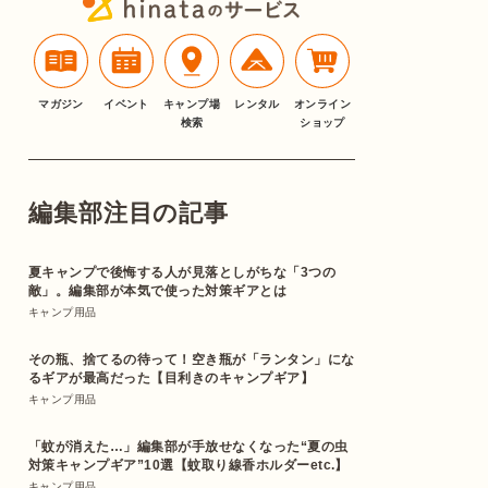
マガジン
イベント
キャンプ場
レンタル
オンライン
検索
ショップ
編集部注目の記事
夏キャンプで後悔する人が見落としがちな「3つの
敵」。編集部が本気で使った対策ギアとは
キャンプ用品
その瓶、捨てるの待って！空き瓶が「ランタン」にな
るギアが最高だった【目利きのキャンプギア】
キャンプ用品
「蚊が消えた…」編集部が手放せなくなった“夏の虫
対策キャンプギア”10選【蚊取り線香ホルダーetc.】
キャンプ用品