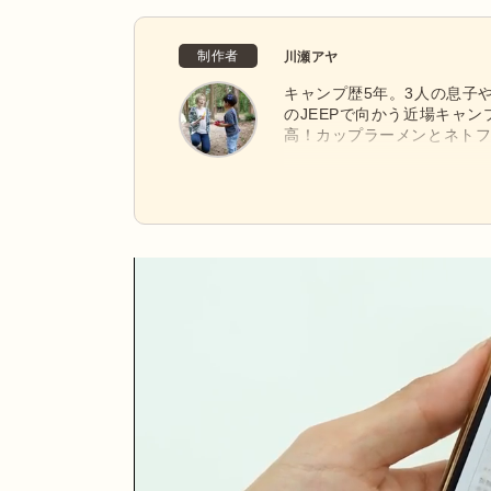
制作者
川瀬アヤ
キャンプ歴5年。3人の息子
のJEEPで向かう近場キャ
高！カップラーメンとネト
す。相棒はスノーピークの焚
長く使うほど味が出る、武
ります。昆虫採集を楽しめる
日々開拓中！