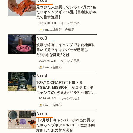
No.
2
見つけた人は買っている！7月の“当
たりキャンプギア”4選【目利きが本
気で推す逸品】
2026.08.03
キャンプ用品
hinata編集部 舟橋愛
No.
3
蚊取り線香、キャンプでまだ地面に
置いてる？キャンパーが感動し
た“小さな発明”とは
2026.07.25
キャンプ用品
hinata編集部
No.
4
TOKYO CRAFTS×トヨトミ
「GEAR MISSION」がコラボ！冬
キャンプの“火まわり”を担う限定
K3クッキングストーブが登場
2026.08.02
キャンプ用品
hinata編集部
No.
5
【7月版】キャンパーが本当に買っ
たキャンプギアTOP10！1位は予約
殺到したあの焚き火台