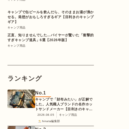
キャンプで缶ビールを飲んだら、そのままお湯が沸か
せる。発想がおもしろすぎるギア【目利きのキャンプ
ギア】
キャンプ用品
正直、知りませんでした…バイヤーが驚いた「衝撃的
すぎキャンプ道具」6選【2026年版】
キャンプ用品
ランキング
No.
1
キャンプで「財布みたい」が正解で
した。人気職人ブランドの名作ホッ
トサンドメーカー【目利きのキャン
プギア】
2026.08.05
キャンプ用品
hinata編集部