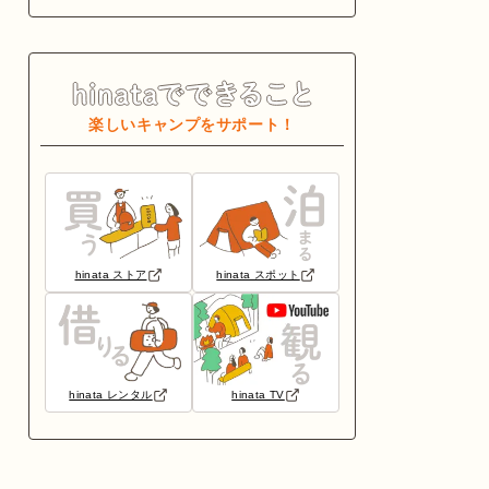
楽しいキャンプをサポート！
hinata ストア
hinata スポット
hinata レンタル
hinata TV