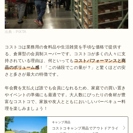
出典：
PIXTA
コストコは業務用の食料品や生活雑貨を手頃な価格で提供す
る、倉庫型の会員制スーパーです。コストコが多くの人々に支
持されている理由は、何といっても
コストパフォーマンスと商
品のボリューム感
！「この値段でこの量が？」と驚くほどの安
さと多さが最大の特徴です。

年会費を支払えば誰でも会員になれるため、家庭での買い置き
やイベントの準備にも最適です。大人数にぴったりの食材が豊
富なコストコで、家族や友人とともにおいしいバーベキュー料
理を楽しみましょう！
キャンプ用品
コストコキャンプ用品でアウトドアライ