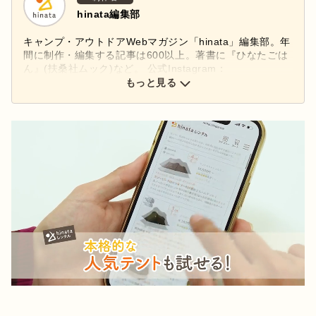
hinata編集部
キャンプ・アウトドアWebマガジン「hinata」編集部。年
間に制作・編集する記事は600以上。著書に『ひなたごは
ん』(扶桑社ムック)など。 公式Instagram：
もっと見る
@hinata_outdoor
公式X：
@hinata_outdoor