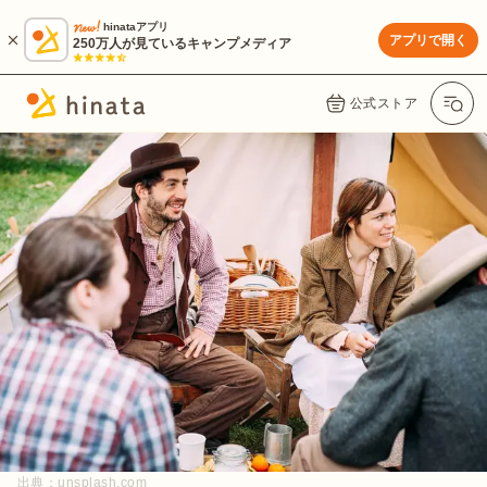
hinataアプリ
アプリで開く
250万人が見ているキャンプメディア
公式ストア
出典：
unsplash.com