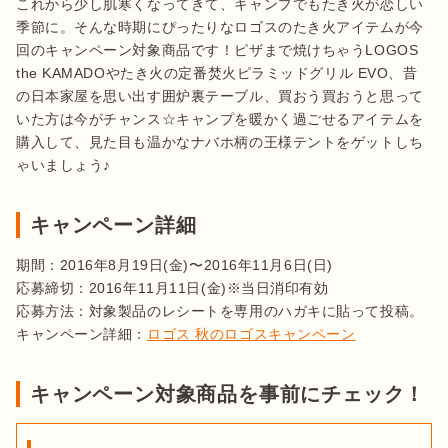
これから少し肌寒くなってきて、キャンプでもたき火が恋しい
季節に。そんな時期にぴったりなロゴスのたき火アイテムが今
回のキャンペーン対象商品です！ピザまで焼けちゃうLOGOS 
the KAMADOやたき火の定番焚火ピラミッドグリル EVO、昔
の日本家屋を思い出す囲炉裏テーブル、買おう買おうと思って
いた方は今がチャンス☆キャンプを暖かく過ごせるアイテムを
購入して、見た目も温かなナバホ柄の王様テントをゲットしち
ゃいましょう♪
キャンペーン詳細
期間：2016年8月19日(金)〜2016年11月6日(日)

応募締切：2016年11月11日(金)※当日消印有効

応募方法：対象製品のレシートを専用のハガキに貼って投稿。

キャンペーン詳細：
ロゴス 秋のロゴスキャンペーン
キャンペーン対象商品を事前にチェック！