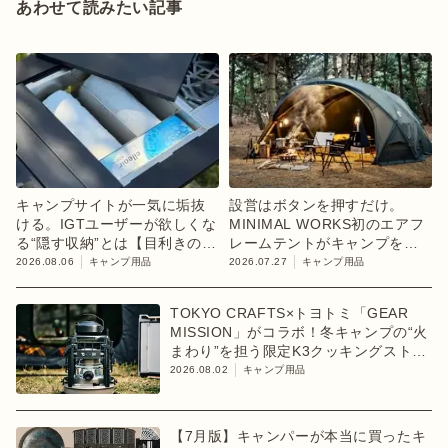
あわせて読みたい記事
キャンプサイトが一気に垢抜
設営はボタンを押すだけ。
ける。IGTユーザーが欲しくな
MINIMAL WORKS初のエアフ
る“隠す収納”とは【目利きのキ
レームテントがキャンプを変
ャンプギア】
えるかも
2026.08.06
キャンプ用品
2026.07.27
キャンプ用品
TOKYO CRAFTS×トヨトミ「GEAR
MISSION」がコラボ！冬キャンプの“火
まわり”を担う限定K3クッキングストー
ブが登場
2026.08.02
キャンプ用品
【7月版】キャンパーが本当に買ったキ