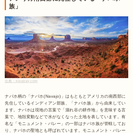
族」
出典：
pixabay.com
ナバホ柄の「ナバホ(Navajo)」はもともとアメリカの南西部に
先住しているインディアン部族、「ナバホ族」から由来してい
ます。ナバホは現地の言葉で「涸れ谷の耕作地」を意味する言
葉で、地殻変動などで水がなくなった土地を表しています。有
名な「モニュメント・バレー」の一部はナバホ族が管轄してお
り、ナバホの聖地とも呼ばれています。モニュメント・バレー