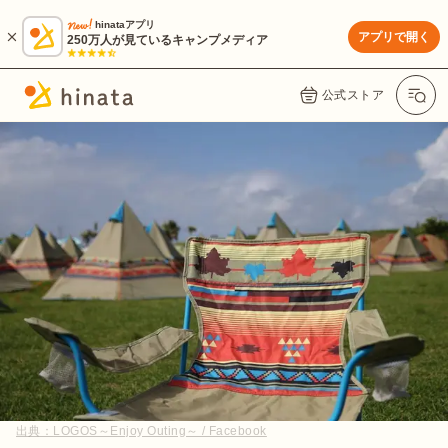
hinataアプリ
アプリで開く
250万人が見ているキャンプメディア
公式ストア
出典：
LOGOS～Enjoy Outing～ / Facebook