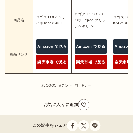
ロゴス LOGOS ナ
ロゴス LOGOS ナ
ロゴス LOG
商品名
バホ Tepee ブリッ
バホTepee 400
KAGARIBI 
ジヘキサ-AE
Amazon で見る
Amazon で見る
Amazon
商品リンク
楽天市場 で見る
楽天市場 で見る
楽天市場 
LOGOS
テント
ビギナー
お気に入りに追加
この記事をシェア