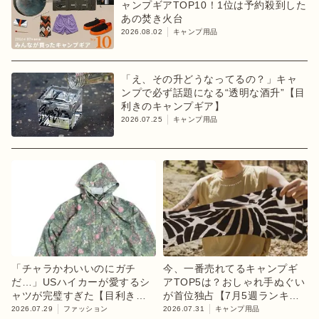
ャンプギアTOP10！1位は予約殺到した
あの焚き火台
2026.08.02
キャンプ用品
「え、その升どうなってるの？」キャ
ンプで必ず話題になる“透明な酒升”【目
利きのキャンプギア】
2026.07.25
キャンプ用品
「チャラかわいいのにガチ
今、一番売れてるキャンプギ
だ…」USハイカーが愛するシ
アTOP5は？おしゃれ手ぬぐい
ャツが完璧すぎた【目利きの
が首位独占【7月5週ランキン
キャンプギア】
グ】
2026.07.29
ファッション
2026.07.31
キャンプ用品