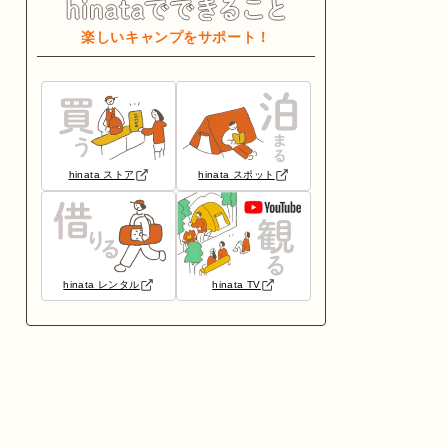
楽しいキャンプをサポート！
hinata ストア
hinata スポット
hinata レンタル
hinata TV