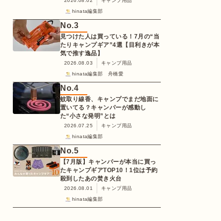
2026.08.02
キャンプ用品
hinata編集部
No.
3
見つけた人は買っている！7月の“当
たりキャンプギア”4選【目利きが本
気で推す逸品】
2026.08.03
キャンプ用品
hinata編集部 舟橋愛
No.
4
蚊取り線香、キャンプでまだ地面に
置いてる？キャンパーが感動し
た“小さな発明”とは
2026.07.25
キャンプ用品
hinata編集部
No.
5
【7月版】キャンパーが本当に買っ
たキャンプギアTOP10！1位は予約
殺到したあの焚き火台
2026.08.01
キャンプ用品
hinata編集部