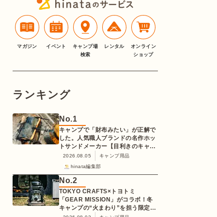
マガジン
イベント
キャンプ場
レンタル
オンライン
検索
ショップ
ランキング
No.
1
キャンプで「財布みたい」が正解で
した。人気職人ブランドの名作ホッ
トサンドメーカー【目利きのキャン
プギア】
2026.08.05
キャンプ用品
hinata編集部
No.
2
TOKYO CRAFTS×トヨトミ
「GEAR MISSION」がコラボ！冬
キャンプの“火まわり”を担う限定
K3クッキングストーブが登場