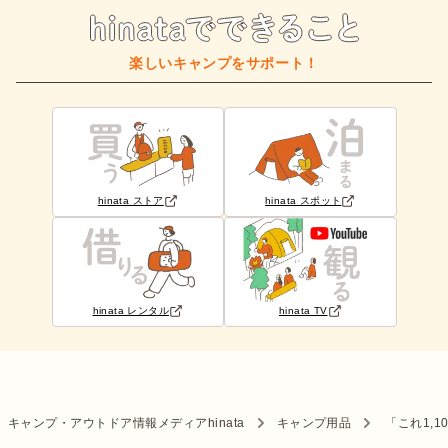
楽しいキャンプをサポート！
hinata ストア
hinata スポット
hinata レンタル
hinata TV
キャンプ・アウトドア情報メディアhinata
キャンプ用品
「これ1,