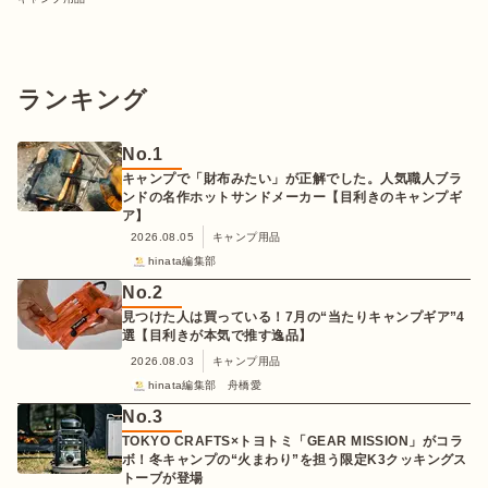
ランキング
No.
1
キャンプで「財布みたい」が正解でした。人気職人ブラ
ンドの名作ホットサンドメーカー【目利きのキャンプギ
ア】
2026.08.05
キャンプ用品
hinata編集部
No.
2
見つけた人は買っている！7月の“当たりキャンプギア”4
選【目利きが本気で推す逸品】
2026.08.03
キャンプ用品
hinata編集部 舟橋愛
No.
3
TOKYO CRAFTS×トヨトミ「GEAR MISSION」がコラ
ボ！冬キャンプの“火まわり”を担う限定K3クッキングス
トーブが登場