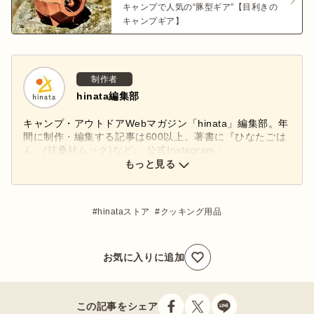
キャンプで人気の“豚型ギア”【目利きの
キャンプギア】
制作者
hinata編集部
キャンプ・アウトドアWebマガジン「hinata」編集部。年
間に制作・編集する記事は600以上。著書に『ひなたごは
ん』(扶桑社ムック)など。 公式Instagram：
もっと見る
@hinata_outdoor
公式X：
@hinata_outdoor
hinataストア
クッキング用品
お気に入りに追加
この記事をシェア