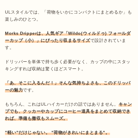
ULスタイルでは、「荷物をいかにコンパクトにまとめるか」も
楽しみのひとつ。

Morks Dripperは、人気ギア「Wildo(ウィルドゥ) フォールダ
ーカップ（小）」にぴったり収まるサイズ
で設計されていま
す。

ドリッパーを単体で持ち歩く必要がなく、カップの中にスタッ
キングすれば収納は驚くほどスマート。

「あ、そこに入るんだ！」そんな気持ちよさも、このドリッパ
ーの魅力
です。

もちろん、これはULハイカーだけの話ではありません。
キャン
プでも、クッカーやカップにコーヒー道具をまとめて収納でき
れば、準備も撤収もスムーズ。
"軽い"だけじゃない。 "荷物がきれいにまとまる"。