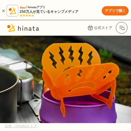
hinataアプリ
アプリで開く
250万人が見ているキャンプメディア
公式ストア
出典：
hinataストア