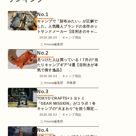
No.
1
キャンプで「財布みたい」が正解で
した。人気職人ブランドの名作ホッ
トサンドメーカー【目利きのキャン
プギア】
2026.08.05
キャンプ用品
hinata編集部
No.
2
見つけた人は買っている！7月の“当
たりキャンプギア”4選【目利きが本
気で推す逸品】
2026.08.03
キャンプ用品
hinata編集部 舟橋愛
No.
3
TOKYO CRAFTS×トヨトミ
「GEAR MISSION」がコラボ！冬
キャンプの“火まわり”を担う限定
K3クッキングストーブが登場
2026.08.02
キャンプ用品
hinata編集部
No.
4