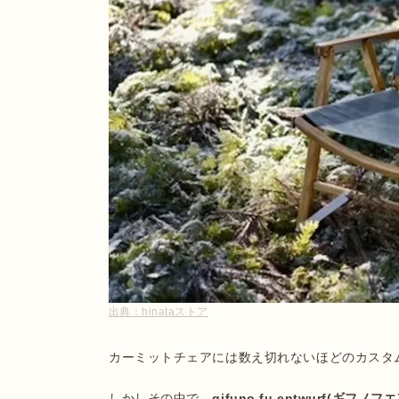
出典：
hinataストア
カーミットチェアには数え切れないほどのカスタム
しかしその中で、
gifuno fu entwurf(ギフ