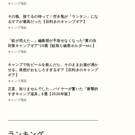
キャンプ用品
その瓶、捨てるの待って！空き瓶が「ランタン」にな
るギアが最高だった【目利きのキャンプギア】
キャンプ用品
「蚊が消えた…」編集部が手放せなくなった“夏の虫
対策キャンプギア”10選【蚊取り線香ホルダーetc.】
キャンプ用品
キャンプで缶ビールを飲んだら、そのままお湯が沸か
せる。発想がおもしろすぎるギア【目利きのキャンプ
ギア】
キャンプ用品
正直、知りませんでした…バイヤーが驚いた「衝撃的
すぎキャンプ道具」6選【2026年版】
キャンプ用品
ランキング