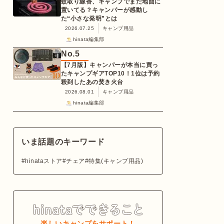
蚊取り線香、キャンプでまだ地面に
置いてる？キャンパーが感動し
た“小さな発明”とは
2026.07.25
キャンプ用品
hinata編集部
No.
5
【7月版】キャンパーが本当に買っ
たキャンプギアTOP10！1位は予約
殺到したあの焚き火台
2026.08.01
キャンプ用品
hinata編集部
いま話題のキーワード
hinataストア
チェア
特集(キャンプ用品)
楽しいキャンプをサポート！