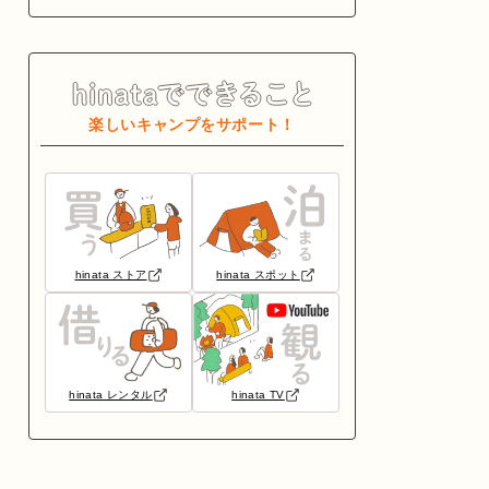
楽しいキャンプをサポート！
hinata ストア
hinata スポット
hinata レンタル
hinata TV