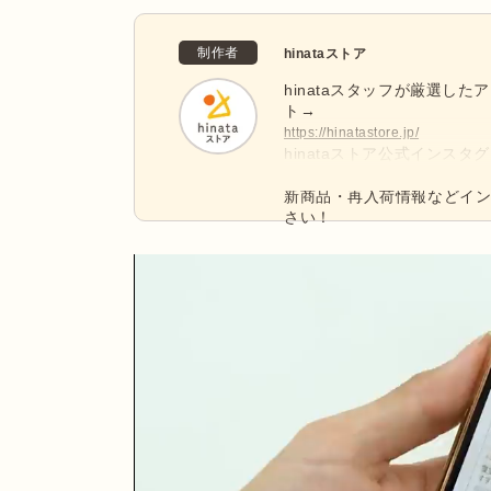
制作者
hinataストア
hinataスタッフが厳選した
ト→
https://hinatastore.jp/
hinataストア公式インス
@hinatastore_official
新商品・再入荷情報などイ
さい！