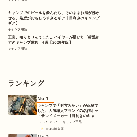
キャンプで缶ビールを飲んだら、そのままお湯が沸か
せる。発想がおもしろすぎるギア【目利きのキャンプ
ギア】
キャンプ用品
正直、知りませんでした…バイヤーが驚いた「衝撃的
すぎキャンプ道具」6選【2026年版】
キャンプ用品
ランキング
No.
1
キャンプで「財布みたい」が正解で
した。人気職人ブランドの名作ホッ
トサンドメーカー【目利きのキャン
プギア】
2026.08.05
キャンプ用品
hinata編集部