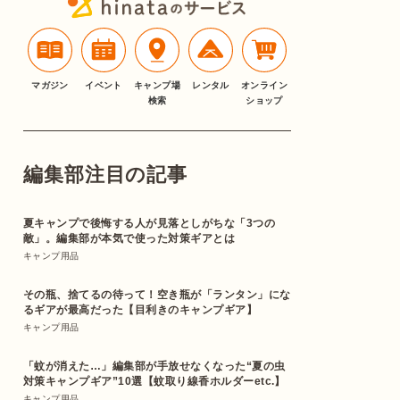
マガジン
イベント
キャンプ場
レンタル
オンライン
検索
ショップ
編集部注目の記事
夏キャンプで後悔する人が見落としがちな「3つの
敵」。編集部が本気で使った対策ギアとは
キャンプ用品
その瓶、捨てるの待って！空き瓶が「ランタン」にな
るギアが最高だった【目利きのキャンプギア】
キャンプ用品
「蚊が消えた…」編集部が手放せなくなった“夏の虫
対策キャンプギア”10選【蚊取り線香ホルダーetc.】
キャンプ用品