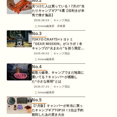
No.
2
見つけた人は買っている！7月の“当
たりキャンプギア”4選【目利きが本
気で推す逸品】
2026.08.03
キャンプ用品
hinata編集部 舟橋愛
No.
3
TOKYO CRAFTS×トヨトミ
「GEAR MISSION」がコラボ！冬
キャンプの“火まわり”を担う限定
K3クッキングストーブが登場
2026.08.02
キャンプ用品
hinata編集部
No.
4
蚊取り線香、キャンプでまだ地面に
置いてる？キャンパーが感動し
た“小さな発明”とは
2026.07.25
キャンプ用品
hinata編集部
No.
5
【7月版】キャンパーが本当に買っ
たキャンプギアTOP10！1位は予約
殺到したあの焚き火台