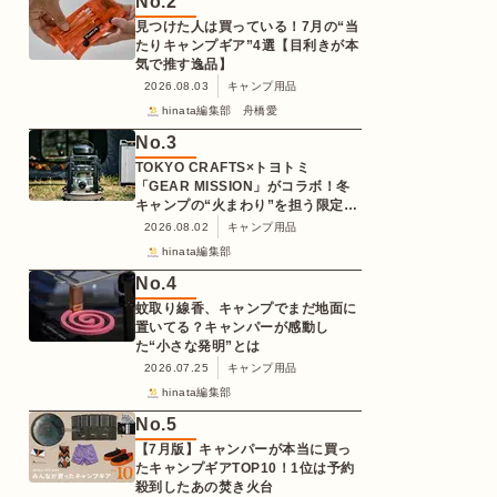
No.
2
見つけた人は買っている！7月の“当
たりキャンプギア”4選【目利きが本
気で推す逸品】
2026.08.03
キャンプ用品
hinata編集部 舟橋愛
No.
3
TOKYO CRAFTS×トヨトミ
「GEAR MISSION」がコラボ！冬
キャンプの“火まわり”を担う限定
K3クッキングストーブが登場
2026.08.02
キャンプ用品
hinata編集部
No.
4
蚊取り線香、キャンプでまだ地面に
置いてる？キャンパーが感動し
た“小さな発明”とは
2026.07.25
キャンプ用品
hinata編集部
No.
5
【7月版】キャンパーが本当に買っ
たキャンプギアTOP10！1位は予約
殺到したあの焚き火台