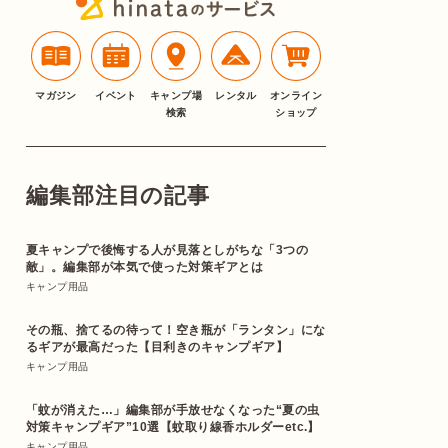
マガジン
イベント
キャンプ場
レンタル
オンライン
検索
ショップ
編集部注目の記事
夏キャンプで後悔する人が見落としがちな「3つの
敵」。編集部が本気で使った対策ギアとは
キャンプ用品
その瓶、捨てるの待って！空き瓶が「ランタン」にな
るギアが最高だった【目利きのキャンプギア】
キャンプ用品
「蚊が消えた…」編集部が手放せなくなった“夏の虫
対策キャンプギア”10選【蚊取り線香ホルダーetc.】
キャンプ用品