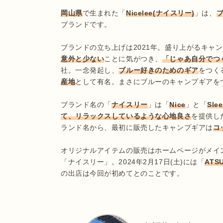
岡山県
で生まれた「
Nicelee(ナイスリー)
」は、
ブランドです。

ブランドの立ち上げは2021年。盛り上がるキャ
意外と少ない
ことに気がつき、
「じゃあ自分でつ
社。一念発起し、
ブルー好きのためのギア
をつく
産地
として有名。まさにブルーのキャンプギアを
ブランド名の「
ナイスリー
」は「
Nice
」と「
Sle
て、リラックスしているような心地良さ
を提供し
ランド名から、最初に販売したキャンプギアは
コ
オリジナルアイテムの販売はホームページがメイ
「ナイスリー」。2024年2月17日(土)には「
ATS
の出店は今回が初めてとのことです。