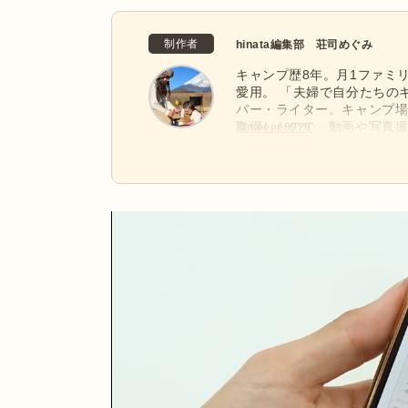
制作者
hinata編集部 荘司めぐみ
キャンプ歴8年。月1ファミリー
愛用。 「夫婦で自分たちの
パー・ライター。キャンプ場
取得したので、動画や写真撮
@meeee8926
れキャンプと旅行が趣味で、
麓、静岡から国内外問わず飛び回