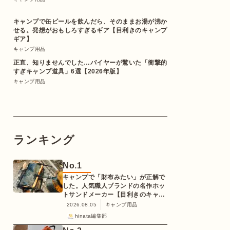
キャンプで缶ビールを飲んだら、そのままお湯が沸か
せる。発想がおもしろすぎるギア【目利きのキャンプ
ギア】
キャンプ用品
正直、知りませんでした…バイヤーが驚いた「衝撃的
すぎキャンプ道具」6選【2026年版】
キャンプ用品
ランキング
No.
1
キャンプで「財布みたい」が正解で
した。人気職人ブランドの名作ホッ
トサンドメーカー【目利きのキャン
プギア】
2026.08.05
キャンプ用品
hinata編集部