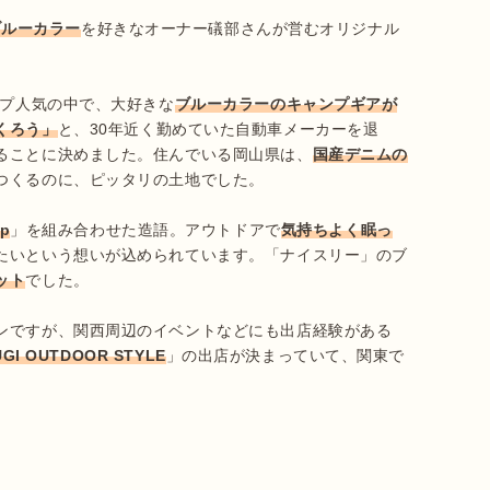
ブルーカラー
を好きなオーナー礒部さんが営むオリジナル
ンプ人気の中で、大好きな
ブルーカラーのキャンプギアが
くろう」
と、30年近く勤めていた自動車メーカーを退
ることに決めました。住んでいる岡山県は、
国産デニムの
つくるのに、ピッタリの土地でした。

ep
」を組み合わせた造語。アウトドアで
気持ちよく眠っ
たいという想いが込められています。「ナイスリー」のブ
ット
でした。

ンですが、関西周辺のイベントなどにも出店経験がある
UGI OUTDOOR STYLE
」の出店が決まっていて、関東で