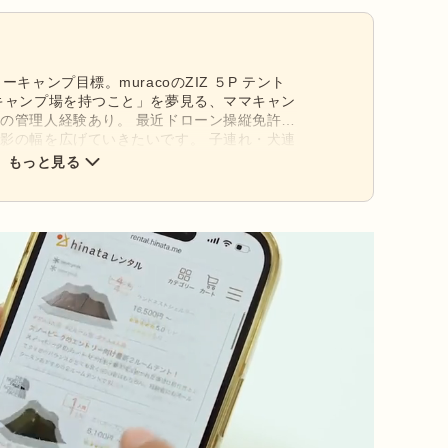
キャンプ目標。muracoのZIZ ５P テント
キャンプ場を持つこと」を夢見る、ママキャン
の管理人経験あり。 最近ドローン操縦免許を
影の幅を広げていきたいです。 子連れ・犬連
体験をメディアやSNSで発信中。富士山の
もっと見る
ります！ Instagramアカウント：