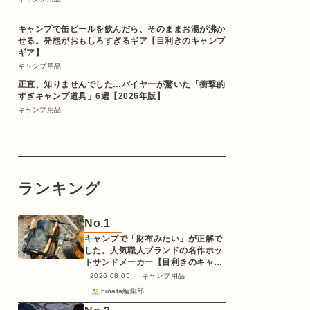
キャンプで缶ビールを飲んだら、そのままお湯が沸か
せる。発想がおもしろすぎるギア【目利きのキャンプ
ギア】
キャンプ用品
正直、知りませんでした…バイヤーが驚いた「衝撃的
すぎキャンプ道具」6選【2026年版】
キャンプ用品
ランキング
No.
1
キャンプで「財布みたい」が正解で
した。人気職人ブランドの名作ホッ
トサンドメーカー【目利きのキャン
プギア】
2026.08.05
キャンプ用品
hinata編集部