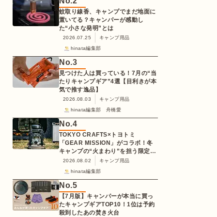
No.
2
蚊取り線香、キャンプでまだ地面に
置いてる？キャンパーが感動し
た“小さな発明”とは
2026.07.25
キャンプ用品
hinata編集部
No.
3
見つけた人は買っている！7月の“当
たりキャンプギア”4選【目利きが本
気で推す逸品】
2026.08.03
キャンプ用品
hinata編集部 舟橋愛
No.
4
TOKYO CRAFTS×トヨトミ
「GEAR MISSION」がコラボ！冬
キャンプの“火まわり”を担う限定
K3クッキングストーブが登場
2026.08.02
キャンプ用品
hinata編集部
No.
5
【7月版】キャンパーが本当に買っ
たキャンプギアTOP10！1位は予約
殺到したあの焚き火台