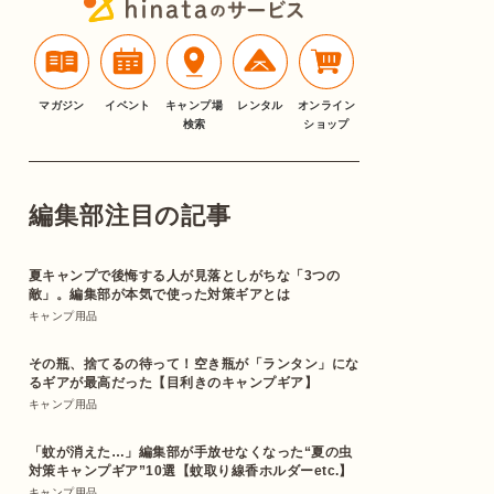
マガジン
イベント
キャンプ場
レンタル
オンライン
検索
ショップ
編集部注目の記事
夏キャンプで後悔する人が見落としがちな「3つの
敵」。編集部が本気で使った対策ギアとは
キャンプ用品
その瓶、捨てるの待って！空き瓶が「ランタン」にな
るギアが最高だった【目利きのキャンプギア】
キャンプ用品
「蚊が消えた…」編集部が手放せなくなった“夏の虫
対策キャンプギア”10選【蚊取り線香ホルダーetc.】
キャンプ用品