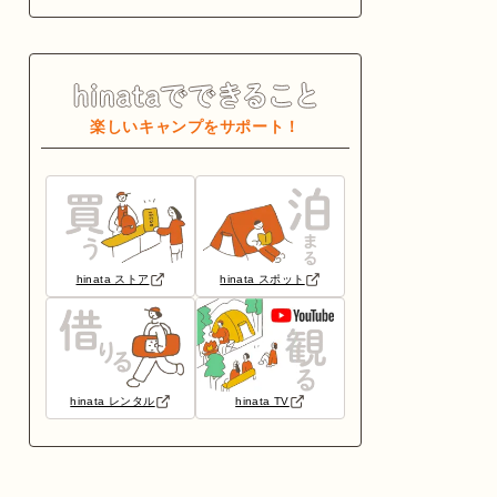
楽しいキャンプをサポート！
hinata ストア
hinata スポット
hinata レンタル
hinata TV