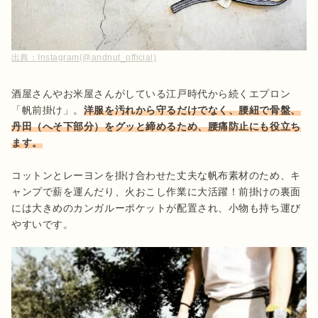
出典：
Instagram(@andnut_official)
酒屋さんやお米屋さんがしている江戸時代から続くエプロン
「帆前掛け」。
洋服を汚れから守るだけでなく、腰紐で骨盤、
丹田（へそ下部分）をグッと締めるため、腰痛防止にも役立ち
ます。
コットンとレーヨンを掛け合わせた丈夫な帆布素材のため、キ
ャンプで薪を運んだり、火おこし作業に大活躍！前掛けの裏面
には大きめのカンガルーポケットが配置され、小物も持ち運び
やすいです。