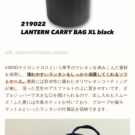
出典：
Instagram(@andnut_catalog)
1680Dナイロンクロスという厚手のウレタンを挟みこんだ素材
を採用し、
壊れやすいランタンをしっかり保護してくれるソフ
トケース。
裏面には防水性に優れたポリウレタンコーティング
が施し、湿った芝生やアスファルトの上に置きやすいです。ダ
ブルジッパーで大きな口を開けられるので、出し入れもスムー
ズ！ふた裏には巾着ポケットが付いており、グローブや漏斗、
マントルといったランタンの付属品を収納できます。