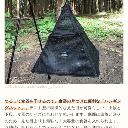
出典：
Instagram(@andnut_official)
つるして食器を干せるので、食器の片づけに便利な「ハンギン
グネット」。
テント型の特徴的な見た目が可愛らしい。上段と
下段、食器のサイズに合わせて乾かせます。底面は四角い形状
のため、見た目よりも無駄なく大容量の食器を入れられます。
収納時は折りたたんでぺったんこになり、持ち運びも便利！