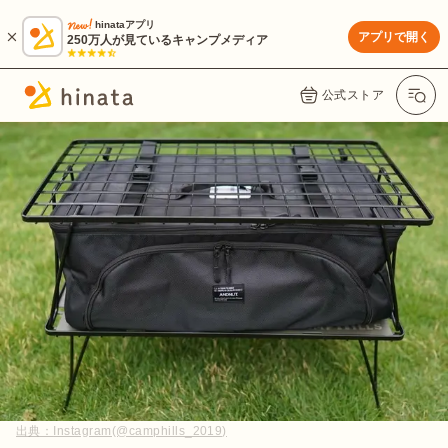
hinataアプリ
アプリで開く
250万人が見ているキャンプメディア
公式ストア
出典：
Instagram(@camphills_2019)