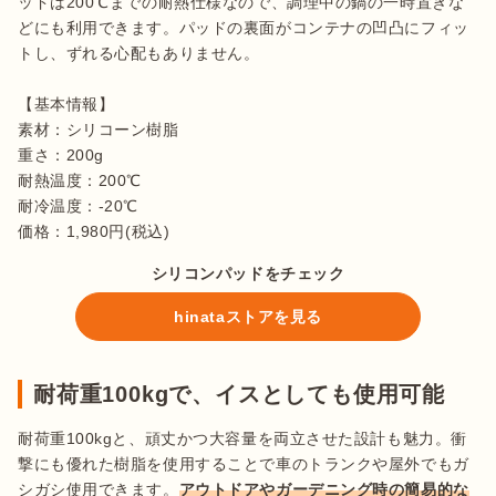
ッドは200℃までの耐熱仕様なので、調理中の鍋の一時置きな
どにも利用できます。パッドの裏面がコンテナの凹凸にフィッ
トし、ずれる心配もありません。

【基本情報】

素材：シリコーン樹脂

重さ：200g

耐熱温度：200℃

耐冷温度：-20℃

価格：1,980円(税込)
シリコンパッドをチェック
hinataストアを見る
耐荷重100kgで、イスとしても使用可能
耐荷重100kgと、頑丈かつ大容量を両立させた設計も魅力。衝
撃にも優れた樹脂を使用することで車のトランクや屋外でもガ
シガシ使用できます。
アウトドアやガーデニング時の簡易的な