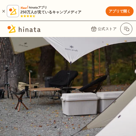
hinataアプリ
アプリで開く
250万人が見ているキャンプメディア
公式ストア