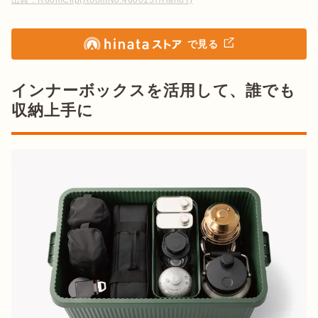
出典：
RoomClip(RoomNo.4600157/HandT)
で見る
インナーボックスを活用して、誰でも
収納上手に