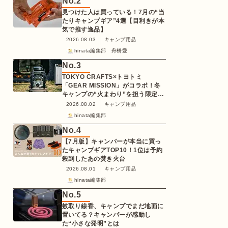
No.
2
見つけた人は買っている！7月の“当
たりキャンプギア”4選【目利きが本
気で推す逸品】
2026.08.03
キャンプ用品
hinata編集部 舟橋愛
No.
3
TOKYO CRAFTS×トヨトミ
「GEAR MISSION」がコラボ！冬
キャンプの“火まわり”を担う限定
K3クッキングストーブが登場
2026.08.02
キャンプ用品
hinata編集部
No.
4
【7月版】キャンパーが本当に買っ
たキャンプギアTOP10！1位は予約
殺到したあの焚き火台
2026.08.01
キャンプ用品
hinata編集部
No.
5
蚊取り線香、キャンプでまだ地面に
置いてる？キャンパーが感動し
た“小さな発明”とは