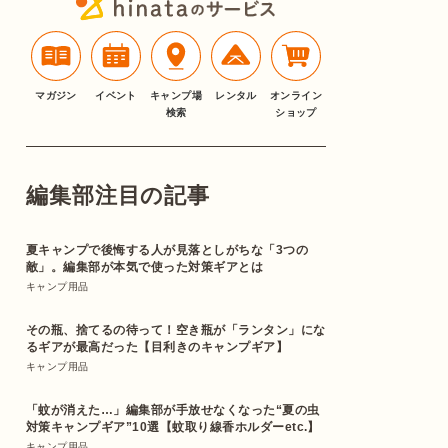
マガジン
イベント
キャンプ場
レンタル
オンライン
検索
ショップ
編集部注目の記事
夏キャンプで後悔する人が見落としがちな「3つの
敵」。編集部が本気で使った対策ギアとは
キャンプ用品
その瓶、捨てるの待って！空き瓶が「ランタン」にな
るギアが最高だった【目利きのキャンプギア】
キャンプ用品
「蚊が消えた…」編集部が手放せなくなった“夏の虫
対策キャンプギア”10選【蚊取り線香ホルダーetc.】
キャンプ用品