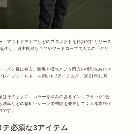
ー、アウトドアギアなどのプロダクトを精力的にリリース
で誕生し、質実剛健なギアやワードローブで人気の「グリ
3シーズン目に突入。難燃と撥水という両方の機能をあわせ
レイズシールド」を用いた3アイテムが、2021年11月
様はそのままに、カラーを深みのあるインクブラック1色
ら洗車などの幅広いシーンで機能を発揮してくれる本格仕
力です。
ロテ必須な3アイテム