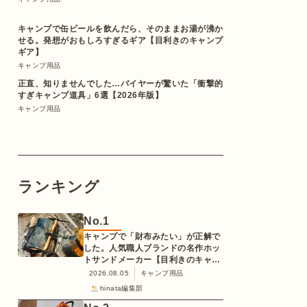
キャンプで缶ビールを飲んだら、そのままお湯が沸か
せる。発想がおもしろすぎるギア【目利きのキャンプ
ギア】
キャンプ用品
正直、知りませんでした…バイヤーが驚いた「衝撃的
すぎキャンプ道具」6選【2026年版】
キャンプ用品
ランキング
No.
1
キャンプで「財布みたい」が正解で
した。人気職人ブランドの名作ホッ
トサンドメーカー【目利きのキャン
プギア】
2026.08.05
キャンプ用品
hinata編集部