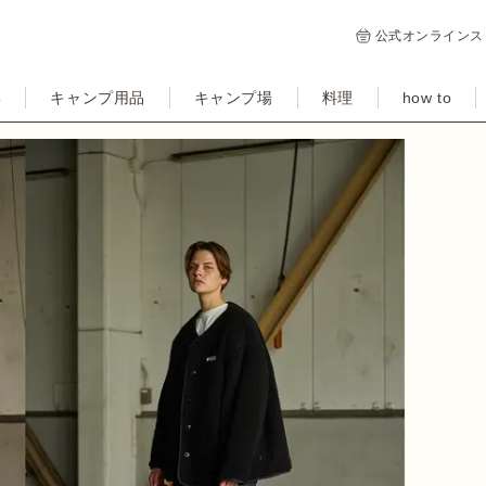
公式オンラインス
集
キャンプ用品
キャンプ場
料理
how to