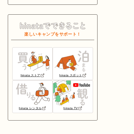
楽しいキャンプをサポート！
hinata ストア
hinata スポット
hinata レンタル
hinata TV