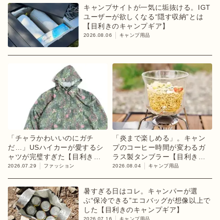
キャンプサイトが一気に垢抜ける。IGT
ユーザーが欲しくなる“隠す収納”とは
【目利きのキャンプギア】
2026.08.06
キャンプ用品
「チャラかわいいのにガチ
「炎まで楽しめる」。キャン
だ…」USハイカーが愛するシ
プのコーヒー時間が変わるガ
ャツが完璧すぎた【目利きの
ラス製タンブラー【目利きの
キャンプギア】
キャンプギア】
2026.07.29
ファッション
2026.08.04
キャンプ用品
暑すぎる日はコレ。キャンパーが選
ぶ“保冷できる”エコバッグが想像以上で
した【目利きのキャンプギア】
2026.07.16
キャンプ用品