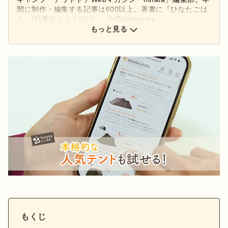
間に制作・編集する記事は600以上。著書に『ひなたごは
ん』(扶桑社ムック)など。 公式Instagram：
もっと見る
@hinata_outdoor
公式X：
@hinata_outdoor
もくじ