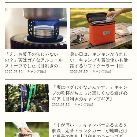
「え、お菓子の缶じゃない
暑い日は、キンキンがうれし
の？」実はガチなアルコール
い。キャンプも普段使いも活
ストーブでした【目利きのキ
躍するソフトクーラー【目利
ャンプギア】
きのキャンプギア】
2026.07.30
キャンプ用品
2026.07.15
キャンプ用品
「実はペグじゃないんです。」キャン
プの乾杯がちょっと楽しくなる遊び心
ギア【目利きのキャンプギア】
2026.07.12
キャンプ用品
「手が痛い…」キャンパーあるあるを
解決！定番トランクカーゴが地味だけ
ど最高の進化【目利きのキャンプギ