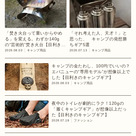
「焚き火台って重いからやめ
「それ考えた人、天才！」と
る」を変える。わずか140g
思った、 キャンプの発想勝
の“芸術的”焚き火台【目利きの
ちギア5選
キャンプギア】
2026.08.03
キャンプ用品
2026.07.13
キャンプ用品
キャンプの金たわし、100均でいいの？
エバニューの“専用モデル”が想像以上で
した【目利きのキャンプギア】
2026.08.03
キャンプ用品
夜中のトイレが劇的にラク！120gの
「履くキャンプギア」が想像以上だっ
た【目利きのキャンプギア】
2026.07.18
ファッション