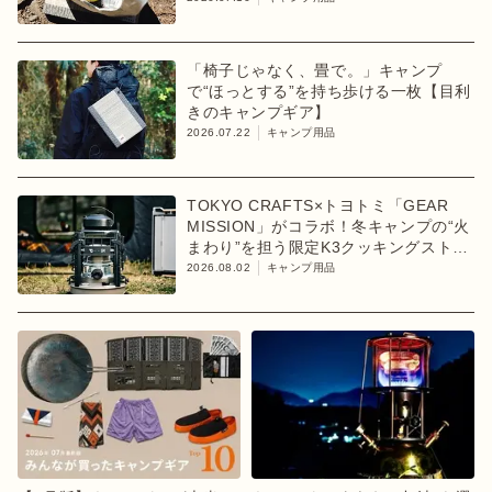
「椅子じゃなく、畳で。」キャンプ
で“ほっとする”を持ち歩ける一枚【目利
きのキャンプギア】
2026.07.22
キャンプ用品
TOKYO CRAFTS×トヨトミ「GEAR
MISSION」がコラボ！冬キャンプの“火
まわり”を担う限定K3クッキングストー
ブが登場
2026.08.02
キャンプ用品