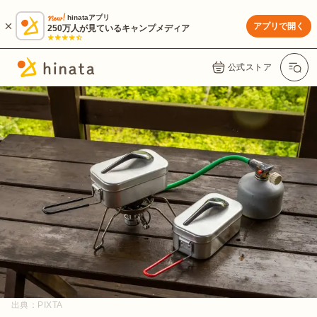
hinataアプリ
アプリで開く
250万人が見ているキャンプメディア
公式ストア
出典：
PIXTA