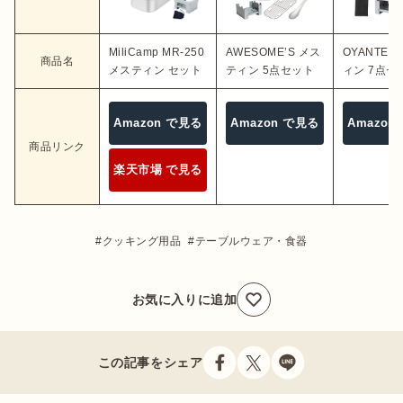
MiliCamp MR-250
AWESOME’S メス
OYANTEN
商品名
メスティン セット
ティン 5点セット
ィン 7点セ
Amazon で見る
Amazon で見る
Amazon
商品リンク
楽天市場 で見る
クッキング用品
テーブルウェア・食器
お気に入りに追加
この記事をシェア