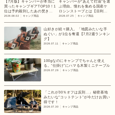
【7月版】キャンパーが本当に
キャンパーが“あえて灯油”を選
買ったキャンプギアTOP10！1
ぶ理由。憧れを集める国産ケ
位は予約殺到したあの焚き火
ロシンストーブとは【目利き
台
のキャンプギア】
2026.08.02
キャンプ用品
2026.07.25
キャンプ用品
山好きが続々購入。「地図みたいな手
ぬぐい」が1位を奪還【7月2週ランキン
グ】
2026.07.11
キャンプ用品
100gなのにキャンプでちゃんと使え
る。“仕掛け”にハマる木製ミニテーブル
2026.07.26
キャンプ用品
「これが30％オフは反則…」秘密基地
みたいな“コットテント”が今だけお買い
得です！
2026.07.30
キャンプ用品