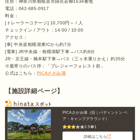
住所：神奈川県相模原市緑区若柳1634番地

電話：042-685-0917

料金：

[トレーラーコテージ] 10,700円～ / 人

チェックイン / アウト：14:00 / 10:00

アクセス：

[車] 中央道相模湖東ICから約7分

[電車] JR中央線・相模湖駅下車→バス約8分

JR・京王線・橋本駅下車→バス（三ヶ木乗りかえ）約35分

※最寄りのバス停：「プレジャーフォレスト前」　

公式はこちら：
PICAさがみ湖
【施設詳細ページ】
PICAさがみ湖（旧｜パディントン ベ
ア・キャンプグラウンド）
3.5
1
詳細はこちら