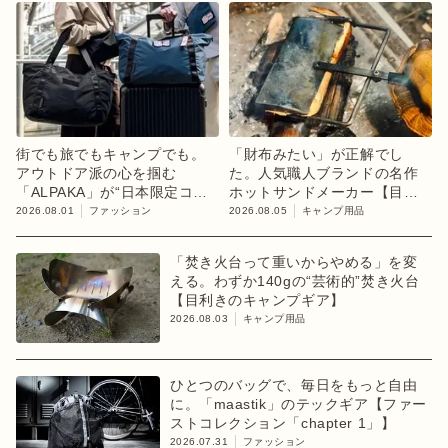
街でも旅でもキャンプでも。
「財布みたい」が正解でし
アウトドア派の心を掴む
た。人気職人ブランドの名作
「ALPAKA」が“日本限定コレ
ホットサンドメーカー【目利
クション”第3弾を発売
きのキャンプギア】
2026.08.01
ファッション
2026.08.05
キャンプ用品
「焚き火台って重いからやめる」を変
える。わずか140gの“芸術的”焚き火台
【目利きのキャンプギア】
2026.08.03
キャンプ用品
ひとつのバッグで、毎日をもっと自由
に。「maastik」のテックギア【ファー
ストコレクション「chapter 1」】
2026.07.31
ファッション