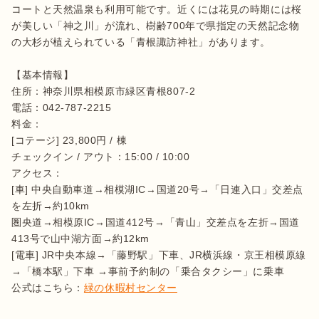
コートと天然温泉も利用可能です。近くには花見の時期には桜
が美しい「神之川」が流れ、樹齢700年で県指定の天然記念物
の大杉が植えられている「青根諏訪神社」があります。

【基本情報】

住所：神奈川県相模原市緑区青根807-2

電話：042-787-2215

料金：

[コテージ] 23,800円 / 棟

チェックイン / アウト：15:00 / 10:00

アクセス：

[車] 中央自動車道→相模湖IC→国道20号→「日連入口」交差点
を左折→約10km

圏央道→相模原IC→国道412号→「青山」交差点を左折→国道
413号で山中湖方面→約12km

[電車] JR中央本線→「藤野駅」下車、JR横浜線・京王相模原線
→「橋本駅」下車 →事前予約制の「乗合タクシー」に乗車

公式はこちら：
緑の休暇村センター