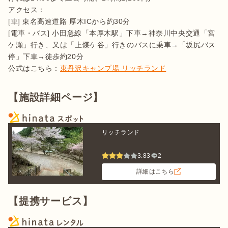
アクセス：

[車] 東名高速道路 厚木ICから約30分 

[電車・バス] 小田急線「本厚木駅」下車→神奈川中央交通「宮
ケ瀬」行き、又は「上煤ケ谷」行きのバスに乗車→「坂尻バス
停」下車→徒歩約20分

公式はこちら：
東丹沢キャンプ場 リッチランド
【施設詳細ページ】
リッチランド
3.83
2
詳細はこちら
【提携サービス】