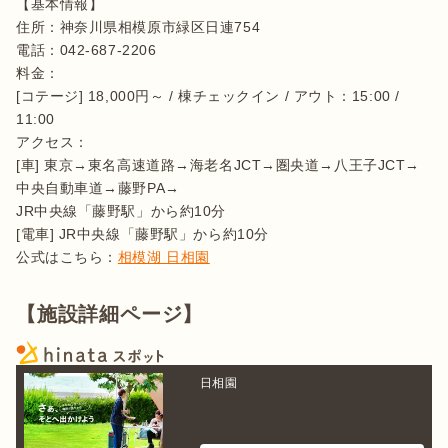
【基本情報】

住所：神奈川県相模原市緑区日連754

電話：042-687-2206

料金：

[コテージ] 18,000円～ / 棟チェックイン / アウト：15:00 / 
11:00

アクセス：

[車] 東京→東名高速道路→海老名JCT→圏央道→八王子JCT→
中央自動車道→藤野PA→

JR中央線「藤野駅」から約10分

[電車] JR中央線「藤野駅」から約10分

公式はこちら：
相模湖 日相園
【施設詳細ページ】
日相園