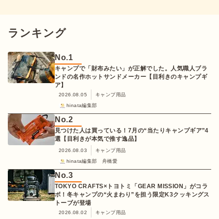
ランキング
No.
1
キャンプで「財布みたい」が正解でした。人気職人ブラ
ンドの名作ホットサンドメーカー【目利きのキャンプギ
ア】
2026.08.05
キャンプ用品
hinata編集部
No.
2
見つけた人は買っている！7月の“当たりキャンプギア”4
選【目利きが本気で推す逸品】
2026.08.03
キャンプ用品
hinata編集部 舟橋愛
No.
3
TOKYO CRAFTS×トヨトミ「GEAR MISSION」がコラ
ボ！冬キャンプの“火まわり”を担う限定K3クッキングス
トーブが登場
2026.08.02
キャンプ用品