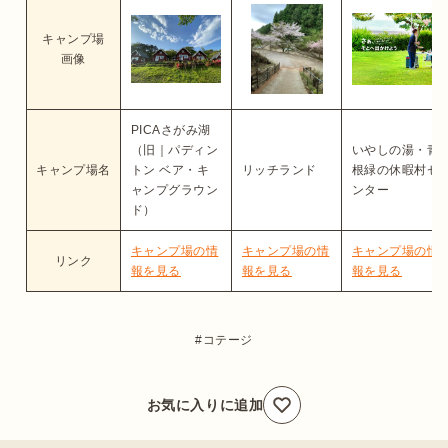
キャンプ場
画像
PICAさがみ湖
（旧｜パディン
いやしの湯・青
キャンプ場名
トン ベア・キ
リッチランド
根緑の休暇村セ
ャンプグラウン
ンター
ド）
キャンプ場の情
キャンプ場の情
キャンプ場の情
リンク
報を見る
報を見る
報を見る
コテージ
お気に入りに追加