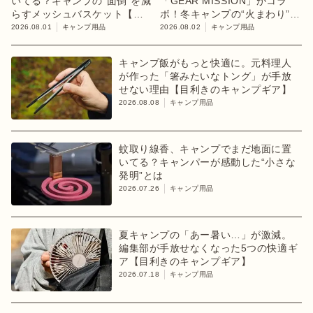
いてる？キャンプの“面倒”を減
「GEAR MISSION」がコラ
らすメッシュバスケット【目
ボ！冬キャンプの“火まわり”を
利きのキャンプギア】
担う限定K3クッキングストー
2026.08.01
キャンプ用品
2026.08.02
キャンプ用品
ブが登場
キャンプ飯がもっと快適に。元料理人
が作った「箸みたいなトング」が手放
せない理由【目利きのキャンプギア】
2026.08.08
キャンプ用品
蚊取り線香、キャンプでまだ地面に置
いてる？キャンパーが感動した“小さな
発明”とは
2026.07.26
キャンプ用品
夏キャンプの「あー暑い…」が激減。
編集部が手放せなくなった5つの快適ギ
ア【目利きのキャンプギア】
2026.07.18
キャンプ用品