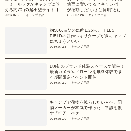
ーミールックがキャンプに映
地面に置いてる？キャンパー
える約70gの超小型ライト【目
が感動した“小さな発明”とは
利きのキャンプギア】
2026.07.20
キャンプ用品
2026.07.26
キャンプ用品
約500cmなのに約1.25kg。HILLS
FIELDの新作ヘキサタープが夏キャンプ
にちょうどいい
2026.07.13
キャンプ用品
DJI初のブランド体験スペースが誕生！
最新カメラやドローンを無料体験でき
る期間限定イベント開催
2026.07.16
キャンプ用品
キャンプで荷物を減らしたい人へ。刃
物メーカーが本気で作った、常識を覆
す「打刀」ペグ
2026.08.06
キャンプ用品