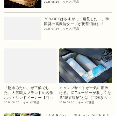
2026.08.10
キャンプ用品
70％OFFはさすがに二度見した…。韓
国発の高機能タープが衝撃価格に！
2026.07.19
キャンプ用品
「財布みたい」が正解でし
キャンプサイトが一気に垢抜
た。人気職人ブランドの名作
ける。IGTユーザーが欲しくな
ホットサンドメーカー【目利
る“隠す収納”とは【目利きのキ
きのキャンプギア】
ャンプギア】
2026.08.05
キャンプ用品
2026.08.06
キャンプ用品
「もう氷ない…」夏キャンプの“あるあ