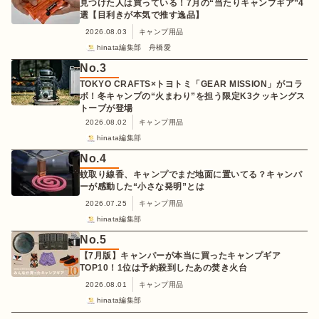
見つけた人は買っている！7月の“当たりキャンプギア”4
選【目利きが本気で推す逸品】
2026.08.03
キャンプ用品
hinata編集部 舟橋愛
No.
3
TOKYO CRAFTS×トヨトミ「GEAR MISSION」がコラ
ボ！冬キャンプの“火まわり”を担う限定K3クッキングス
トーブが登場
2026.08.02
キャンプ用品
hinata編集部
No.
4
蚊取り線香、キャンプでまだ地面に置いてる？キャンパ
ーが感動した“小さな発明”とは
2026.07.25
キャンプ用品
hinata編集部
No.
5
【7月版】キャンパーが本当に買ったキャンプギア
TOP10！1位は予約殺到したあの焚き火台
2026.08.01
キャンプ用品
hinata編集部