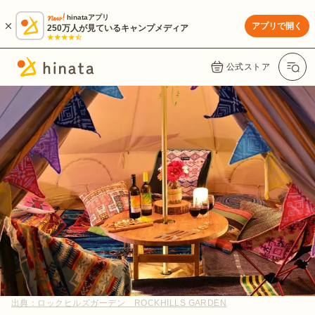
hinataアプリ
アプリで開く
250万人が見ているキャンプメディア
公式ストア
出典：
ロックヒルズガーデン ROCKHILLS GARDEN