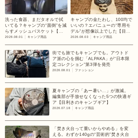
洗った食器、まだタオルで拭
キャンプの金たわし、100均で
いてる？キャンプの“面倒”を減
いいの？エバニューの“専用モ
らすメッシュバスケット【目
デル”が想像以上でした【目利
利きのキャンプギア】
きのキャンプギア】
2026.08.01
キャンプ用品
2026.08.03
キャンプ用品
街でも旅でもキャンプでも。アウトド
ア派の心を掴む「ALPAKA」が“日本限
定コレクション”第3弾を発売
2026.08.01
ファッション
夏キャンプの「あー暑い…」が激減。
編集部が手放せなくなった5つの快適ギ
ア【目利きのキャンプギア】
2026.07.18
キャンプ用品
「焚き火台って重いからやめる」を変
える。わずか140gの“芸術的”焚き火台