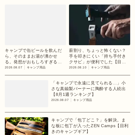
キャンプで缶ビールを飲んだ
薪割り、ちょっと怖くない？
ら、そのままお湯が沸かせ
手を叩きにくい「持ち手付き
る。発想がおもしろすぎるギ
クサビ」が便利でした【目利
ア【目利きのキャンプギア】
きのキャンプギア】
2026.08.07
キャンプ用品
2026.08.10
キャンプ用品
「キャンプで永遠に見てられる…」小
さな真鍮製バーナーに陶酔する人続出
【8月1週ランキング】
2026.08.07
キャンプ用品
キャンプで「包丁どこ？」を解決。ま
な板に包丁が入ったZEN Camps【目利
きのキャンプギア】