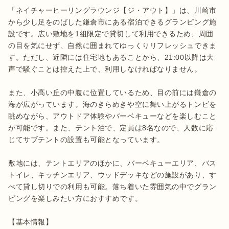
「ネイチャーヒーリングラウンジ【ジ・アウト】」は、川崎市
から少し足をのばした鎌倉市にある宿泊できるグランピング施
設です。広い敷地を1組限定で貸切して利用できるため、周囲
の目を気にせず、自然に囲まれてゆっくりリフレッシュできま
す。ただし、近隣には住宅地もあることから、21:00以降は大
声で騒ぐことは控えた上で、利用しなければなりません。

また、小高い丘の中腹に位置しているため、目の前には鎌倉の
海が広がっています。海のきらめきや空に舞い上がるトンビを
眺めながら、アウトドア体験やバーベキューなどを楽しむこと
が可能です。また、テント泊で、定員は8名なので、人数に応
じてサブテントの設置も可能となっています。

敷地には、テントエリアのほかに、バーベキューエリア、バス
トイレ、キッチンエリア、ウッドデッキなどの施設があり、す
べて貸し切りでの利用も可能。落ち着いた雰囲気の中でグラン
ピングを楽しみたい方におすすめです。

【基本情報】
