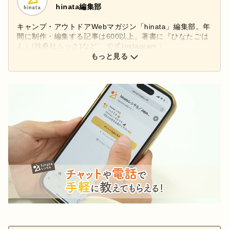
hinata編集部
キャンプ・アウトドアWebマガジン「hinata」編集部。年
間に制作・編集する記事は600以上。著書に『ひなたごは
ん』(扶桑社ムック)など。 公式Instagram：
もっと見る
@hinata_outdoor
公式X：
@hinata_outdoor