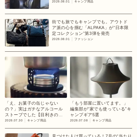
2026.08.01
キャンプ用品
街でも旅でもキャンプでも。アウトド
ア派の心を掴む「ALPAKA」が“日本限
定コレクション”第3弾を発売
2026.08.01
ファッション
「え、お菓子の缶じゃない
「もう部屋に置いてます。」
の？」実はガチなアルコール
編集部が“家でも使っている”キ
ストーブでした【目利きのキ
ャンプギア5選
ャンプギア】
2026.07.30
キャンプ用品
2026.07.08
キャンプ用品
見つけた人は買っている！7月の“当たり