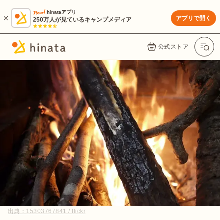
hinataアプリ
アプリで開く
250万人が見ているキャンプメディア
公式ストア
出典：
15303767841 / flickr