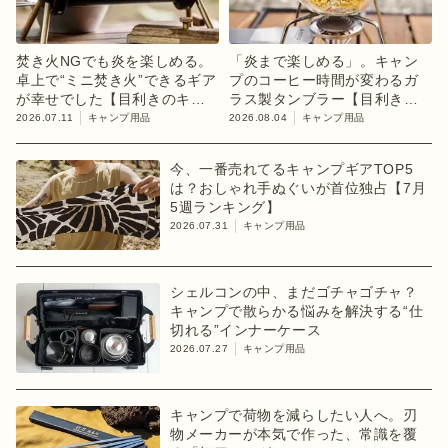
焚き火NGでも炎を楽しめる。
「炎まで楽しめる」。キャン
卓上で“ミニ焚き火”できるギア
プのコーヒー時間が変わるガ
が幸せでした【目利きのキャ
ラス製タンブラー【目利きの
ンプギア】
キャンプギア】
2026.07.11
キャンプ用品
2026.08.04
キャンプ用品
今、一番売れてるキャンプギアTOP5
は？おしゃれ手ぬぐいが首位独占【7月
5週ランキング】
2026.07.31
キャンプ用品
シェルコンの中、まだゴチャゴチャ？
キャンプで散らかる悩みを解決する“仕
切れる”インナーケース
2026.07.27
キャンプ用品
キャンプで荷物を減らしたい人へ。刃
物メーカーが本気で作った、常識を覆