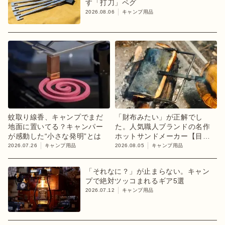
す「打刀」ペグ
2026.08.06
キャンプ用品
蚊取り線香、キャンプでまだ
「財布みたい」が正解でし
地面に置いてる？キャンパー
た。人気職人ブランドの名作
が感動した“小さな発明”とは
ホットサンドメーカー【目利
きのキャンプギア】
2026.07.26
キャンプ用品
2026.08.05
キャンプ用品
「それなに？」が止まらない。キャン
プで絶対ツッコまれるギア5選
2026.07.12
キャンプ用品