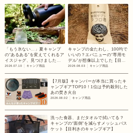
「もう氷ない…」夏キャンプ
キャンプの金たわし、100均で
の“あるある”を変えてくれるア
いいの？エバニューの“専用モ
イスジャグ、見つけました
デル”が想像以上でした【目利
【目利きのキャンプギア】
きのキャンプギア】
2026.07.10
キャンプ用品
2026.08.03
キャンプ用品
【7月版】キャンパーが本当に買ったキ
ャンプギアTOP10！1位は予約殺到した
あの焚き火台
2026.08.02
キャンプ用品
洗った食器、まだタオルで拭いてる？
キャンプの“面倒”を減らすメッシュバス
ケット【目利きのキャンプギア】