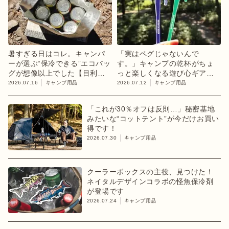
暑すぎる日はコレ。キャンパ
「実はペグじゃないんで
ーが選ぶ“保冷できる”エコバッ
す。」キャンプの乾杯がちょ
グが想像以上でした【目利き
っと楽しくなる遊び心ギア
のキャンプギア】
【目利きのキャンプギア】
2026.07.16
キャンプ用品
2026.07.12
キャンプ用品
「これが30％オフは反則…」秘密基地
みたいな“コットテント”が今だけお買い
得です！
2026.07.30
キャンプ用品
クーラーボックスの主役、見つけた！
ネイタルデザインコラボの怪魚保冷剤
が登場です
2026.07.24
キャンプ用品