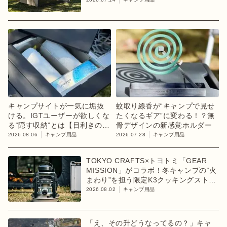
キャンプサイトが一気に垢抜
蚊取り線香が“キャンプで見せ
ける。IGTユーザーが欲しくな
たくなるギア”に変わる！？無
る“隠す収納”とは【目利きのキ
骨デザインの新感覚ホルダー
ャンプギア】
2026.08.06
キャンプ用品
2026.07.28
キャンプ用品
TOKYO CRAFTS×トヨトミ「GEAR
MISSION」がコラボ！冬キャンプの“火
まわり”を担う限定K3クッキングストー
ブが登場
2026.08.02
キャンプ用品
「え、その升どうなってるの？」キャ