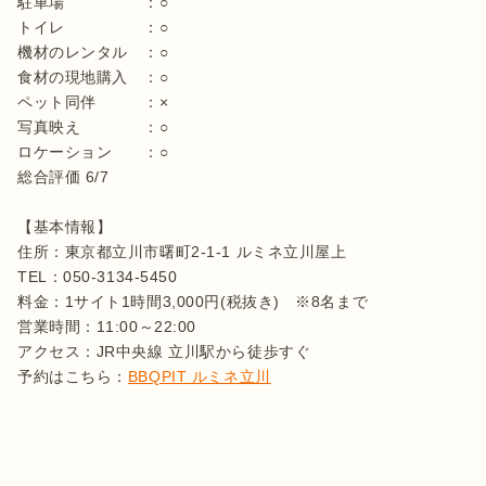
駐車場　　　　　：○

トイレ　　　　　：○

機材のレンタル　：○

食材の現地購入　：○

ペット同伴　　　：×

写真映え　　　　：○

ロケーション　　：○

総合評価 6/7

【基本情報】

住所：東京都立川市曙町2-1-1 ルミネ立川屋上

TEL：050-3134-5450

料金：1サイト1時間3,000円(税抜き)　※8名まで

営業時間：11:00～22:00

アクセス：JR中央線 立川駅から徒歩すぐ

予約はこちら：
BBQPIT ルミネ立川