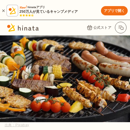
hinataアプリ
アプリで開く
250万人が見ているキャンプメディア
公式ストア
出典：
Pixabay