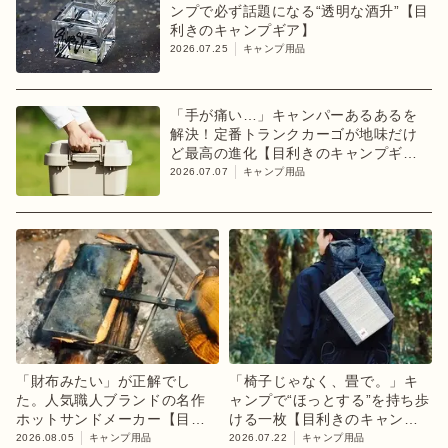
ンプで必ず話題になる“透明な酒升”【目
利きのキャンプギア】
2026.07.25
キャンプ用品
「手が痛い…」キャンパーあるあるを
解決！定番トランクカーゴが地味だけ
ど最高の進化【目利きのキャンプギ
ア】
2026.07.07
キャンプ用品
「財布みたい」が正解でし
「椅子じゃなく、畳で。」キ
た。人気職人ブランドの名作
ャンプで“ほっとする”を持ち歩
ホットサンドメーカー【目利
ける一枚【目利きのキャンプ
きのキャンプギア】
ギア】
2026.08.05
キャンプ用品
2026.07.22
キャンプ用品