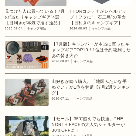
見つけた人は買っている！7月
THORコンテナがレベルアッ
の“当たりキャンプギア”4選
プ！フタに“一石二鳥”の革命
【目利きが本気で推す逸品】
【目利きのキャンプギア】
2026.08.04
キャンプ用品
2026.08.05
キャンプ用品
【7月版】キャンパーが本当に買ったキ
ャンプギアTOP10！1位は予約殺到した
あの焚き火台
2026.08.02
キャンプ用品
山好きが続々購入。「地図みたいな手
ぬぐい」が1位を奪還【7月2週ランキン
グ】
2026.07.11
キャンプ用品
【セール】35℃超えでも快適。THE
NORTH FACEの大人気シェルターが
30％OFFに！
2026.07.14
キャンプ用品