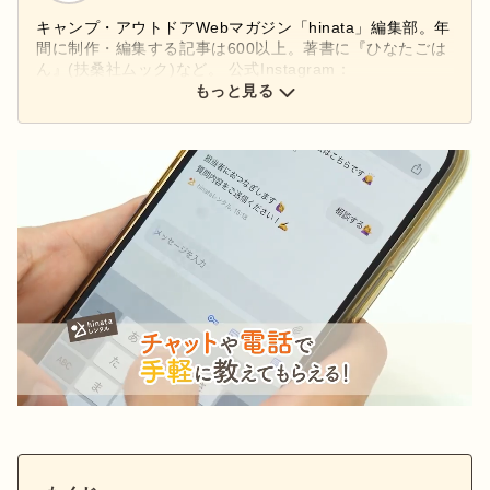
キャンプ・アウトドアWebマガジン「hinata」編集部。年
間に制作・編集する記事は600以上。著書に『ひなたごは
ん』(扶桑社ムック)など。 公式Instagram：
もっと見る
@hinata_outdoor
公式X：
@hinata_outdoor
Next
Stay