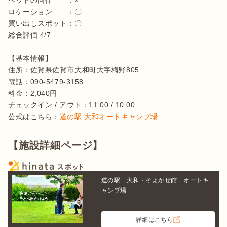
ペットの同伴　　：×

ロケーション　　：〇

買い出しスポット：〇

総合評価 4/7

【基本情報】

住所：佐賀県佐賀市大和町大字梅野805  

電話：090-5479-3158

料金：2,040円

チェックイン / アウト：11:00 / 10:00

公式はこちら：
道の駅 大和オートキャンプ場
【施設詳細ページ】
道の駅 大和・そよかぜ館 オートキ
ャンプ場
詳細はこちら