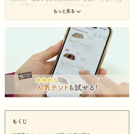
ん』(扶桑社ムック)など。 公式Instagram：
もっと見る
@hinata_outdoor
公式X：
@hinata_outdoor
もくじ