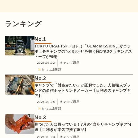
ランキング
No.
1
TOKYO CRAFTS×トヨトミ「GEAR MISSION」がコラ
ボ！冬キャンプの“火まわり”を担う限定K3クッキングス
トーブが登場
2026.08.02
キャンプ用品
hinata編集部
No.
2
キャンプで「財布みたい」が正解でした。人気職人ブラ
ンドの名作ホットサンドメーカー【目利きのキャンプギ
ア】
2026.08.05
キャンプ用品
hinata編集部
No.
3
見つけた人は買っている！7月の“当たりキャンプギア”4
選【目利きが本気で推す逸品】
2026.08.03
キャンプ用品