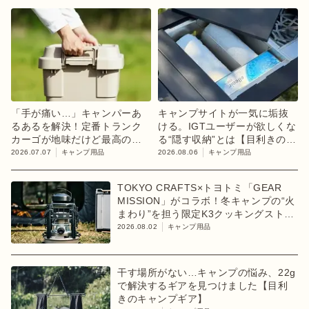
「手が痛い…」キャンパーあ
キャンプサイトが一気に垢抜
るあるを解決！定番トランク
ける。IGTユーザーが欲しくな
カーゴが地味だけど最高の進
る“隠す収納”とは【目利きのキ
化【目利きのキャンプギア】
ャンプギア】
2026.07.07
キャンプ用品
2026.08.06
キャンプ用品
TOKYO CRAFTS×トヨトミ「GEAR
MISSION」がコラボ！冬キャンプの“火
まわり”を担う限定K3クッキングストー
ブが登場
2026.08.02
キャンプ用品
干す場所がない…キャンプの悩み、22g
で解決するギアを見つけました【目利
きのキャンプギア】