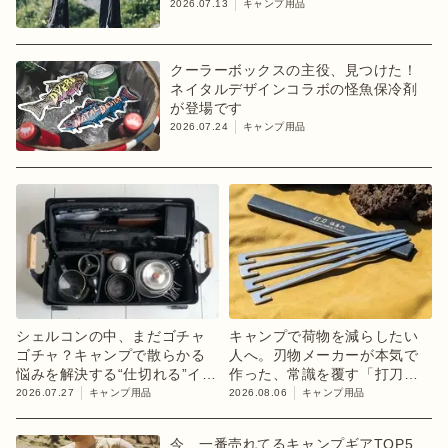
2026.07.13
キャンプ用品
クーラーボックスの主役、見つけた！
ネイタルデザインコラボの怪魚保冷剤
が登場です
2026.07.24
キャンプ用品
シェルコンの中、まだゴチャ
キャンプで荷物を減らしたい
ゴチャ？キャンプで散らかる
人へ。刃物メーカーが本気で
悩みを解決する“仕切れる”イン
作った、常識を覆す「打刀」
ナーケース
ペグ
2026.07.27
キャンプ用品
2026.08.06
キャンプ用品
今、一番売れてるキャンプギアTOP5