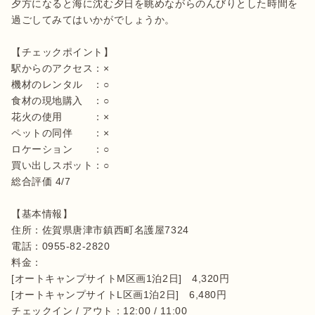
夕方になると海に沈む夕日を眺めながらのんびりとした時間を
過ごしてみてはいかがでしょうか。

【チェックポイント】

駅からのアクセス：×

機材のレンタル　：○

食材の現地購入　：○

花火の使用　　　：×

ペットの同伴　　：×

ロケーション　　：○

買い出しスポット：○

総合評価 4/7

【基本情報】

住所：佐賀県唐津市鎮西町名護屋7324

電話：0955-82-2820

料金：

[オートキャンプサイトM区画1泊2日]　4,320円

[オートキャンプサイトL区画1泊2日]　6,480円

チェックイン / アウト：12:00 / 11:00
