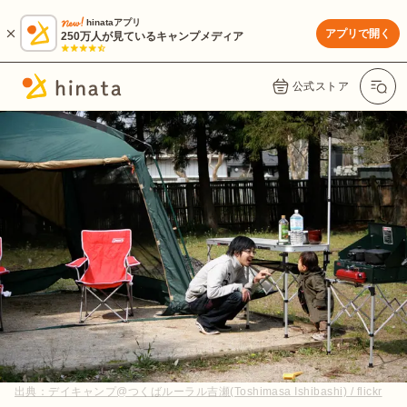
hinataアプリ
アプリで開く
250万人が見ているキャンプメディア
公式ストア
出典：
デイキャンプ@つくばルーラル吉瀬(Toshimasa Ishibashi) / flickr