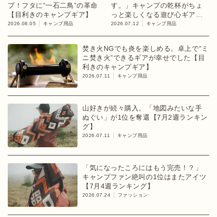
プ！フタに“一石二鳥”の革命
す。」キャンプの乾杯がちょ
【目利きのキャンプギア】
っと楽しくなる遊び心ギア
【目利きのキャンプギア】
2026.08.05
キャンプ用品
2026.07.12
キャンプ用品
焚き火NGでも炎を楽しめる。卓上で“ミ
ニ焚き火”できるギアが幸せでした【目
利きのキャンプギア】
2026.07.11
キャンプ用品
山好きが続々購入。「地図みたいな手
ぬぐい」が1位を奪還【7月2週ランキン
グ】
2026.07.11
キャンプ用品
「気になったころにはもう完売！？」
キャンプファン絶叫の1位はまたアイツ
【7月4週ランキング】
2026.07.24
ファッション