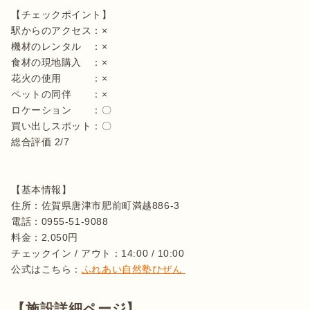
【チェックポイント】

駅からのアクセス：×

機材のレンタル　：×

食材の現地購入　：×

花火の使用　　　：×

ペットの同伴　　：×

ロケーション　　：〇

買い出しスポット：〇

総合評価 2/7

【基本情報】

住所：佐賀県唐津市肥前町満越886-3 

電話：0955-51-9088

料金：2,050円

チェックイン / アウト：14:00 / 10:00

公式はこちら：
ふれあい自然塾ひぜん 
【施設詳細ページ】