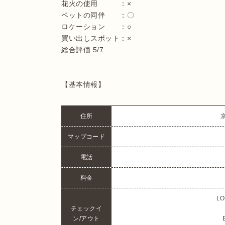
花火の使用　　　：×

ペットの同伴　　：〇

ロケーション　　：○

買い出しスポット：×

総合評価 5/7

【基本情報】
住所
マップコード
電話
料金
LO
チェックイ
ン/アウト