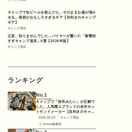
キャンプで缶ビールを飲んだら、そのままお湯が沸か
せる。発想がおもしろすぎるギア【目利きのキャンプ
ギア】
キャンプ用品
正直、知りませんでした…バイヤーが驚いた「衝撃的
すぎキャンプ道具」6選【2026年版】
キャンプ用品
ランキング
No.
1
キャンプで「財布みたい」が正解で
した。人気職人ブランドの名作ホッ
トサンドメーカー【目利きのキャン
プギア】
2026.08.05
キャンプ用品
hinata編集部