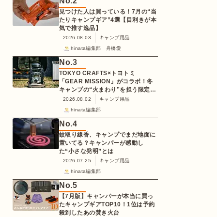
No.
2
見つけた人は買っている！7月の“当
たりキャンプギア”4選【目利きが本
気で推す逸品】
2026.08.03
キャンプ用品
hinata編集部 舟橋愛
No.
3
TOKYO CRAFTS×トヨトミ
「GEAR MISSION」がコラボ！冬
キャンプの“火まわり”を担う限定
K3クッキングストーブが登場
2026.08.02
キャンプ用品
hinata編集部
No.
4
蚊取り線香、キャンプでまだ地面に
置いてる？キャンパーが感動し
た“小さな発明”とは
2026.07.25
キャンプ用品
hinata編集部
No.
5
【7月版】キャンパーが本当に買っ
たキャンプギアTOP10！1位は予約
殺到したあの焚き火台