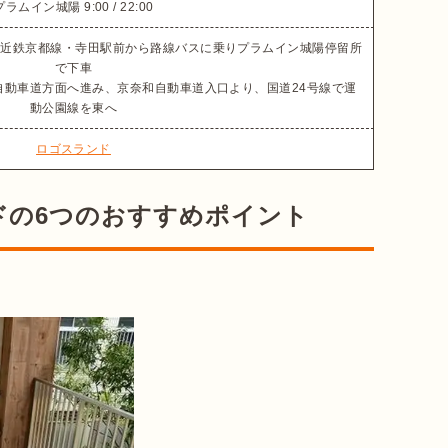
プラムイン城陽 9:00 / 22:00
は近鉄京都線・寺田駅前から路線バスに乗りプラムイン城陽停留所
で下車

自動車道方面へ進み、京奈和自動車道入口より、国道24号線で運
動公園線を東へ
ロゴスランド
ドの6つのおすすめポイント