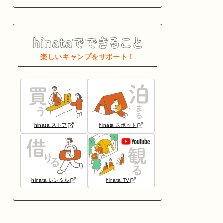
楽しいキャンプをサポート！
hinata ストア
hinata スポット
hinata レンタル
hinata TV