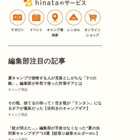
マガジン
イベント
キャンプ場
レンタル
オンライン
検索
ショップ
編集部注目の記事
夏キャンプで後悔する人が見落としがちな「3つの
敵」。編集部が本気で使った対策ギアとは
キャンプ用品
その瓶、捨てるの待って！空き瓶が「ランタン」にな
るギアが最高だった【目利きのキャンプギア】
キャンプ用品
「蚊が消えた…」編集部が手放せなくなった“夏の虫
対策キャンプギア”10選【蚊取り線香ホルダーetc.】
キャンプ用品