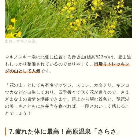
出典：
マキノ高原
マキノスキー場の北側に位置する赤坂山(標高823m)は、登山道
もしっかり整備されているので登りやすく、
日帰りトレッキン
グの山として人気
です。

「花の山」としても有名でツツジ、スミレ、カタクリ、キンコ
ウカなどが自生しており、四季折々で咲く花が違うので、さま
ざまな山の表情を堪能できます。頂上から望む景色と、琵琶湖
の美しさとともにお弁当を食べれば、一段とおいしく感じるこ
とでしょう！
7.疲れた体に最高！高原温泉「さらさ」