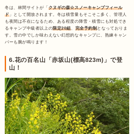
冬は、林間サイトが「
クヌギの森☆スノーキャンプフィール
ド
」として開放されます。冬は積雪量もそこそこ多く、管理人
も夜間は不在になるため、ある程度の降雪・積雪にも対処でき
るキャンプ中級者以上の
限定20組
、
完全予約制
となっておりま
す。雪の中でしか味わえない幻想的なキャンプに、熟練キャン
パーも腕が鳴ります！
6.花の百名山「赤坂山(標高823m)」で登
山！