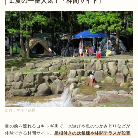
1.夏の一番人気！「林間サイト」
出典：
マキノ高原
目の前を流れるヨキトギ川で、水遊びや魚のつかみどりなどが
体験できる林間サイト。
屋根付きの炊飯棟や林間テラスが設置