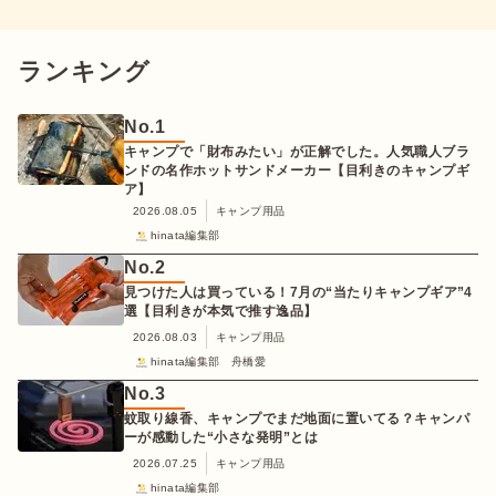
ランキング
No.
1
キャンプで「財布みたい」が正解でした。人気職人ブラ
ンドの名作ホットサンドメーカー【目利きのキャンプギ
ア】
2026.08.05
キャンプ用品
hinata編集部
No.
2
見つけた人は買っている！7月の“当たりキャンプギア”4
選【目利きが本気で推す逸品】
2026.08.03
キャンプ用品
hinata編集部 舟橋愛
No.
3
蚊取り線香、キャンプでまだ地面に置いてる？キャンパ
ーが感動した“小さな発明”とは
2026.07.25
キャンプ用品
hinata編集部