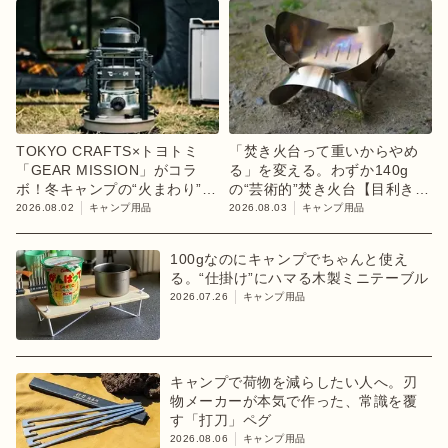
TOKYO CRAFTS×トヨトミ
「焚き火台って重いからやめ
「GEAR MISSION」がコラ
る」を変える。わずか140g
ボ！冬キャンプの“火まわり”を
の“芸術的”焚き火台【目利きの
担う限定K3クッキングストー
キャンプギア】
2026.08.02
キャンプ用品
2026.08.03
キャンプ用品
ブが登場
100gなのにキャンプでちゃんと使え
る。“仕掛け”にハマる木製ミニテーブル
2026.07.26
キャンプ用品
キャンプで荷物を減らしたい人へ。刃
物メーカーが本気で作った、常識を覆
す「打刀」ペグ
2026.08.06
キャンプ用品