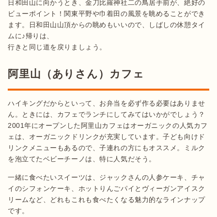
日和田山に向かうとき、金刀比羅神社二の鳥居手前が、絶好の
ビューポイント！関東平野や巾着田の風景を眺めることができ
ます。日和田山山頂からの眺めもいいので、しばしの休憩タイ
ムに♪帰りは、

阿里山（ありさん）カフェ
ハイキングだからといって、お弁当を必ず作る必要はありませ
ん。ときには、カフェでランチにしてみてはいかがでしょう？
2001年にオープンした阿里山カフェはオーガニックの人気カフ
ェは、オーガニックドリンクが充実しています。子ども向けド
リンクメニューもあるので、子連れの方にもオススメ。ミルク
を泡立てたベビーチーノは、特に人気だそう。
一緒に食べたいスイーツは、ジャックさんの人参ケーキ、チャ
イのシフォンケーキ、ホットりんごパイとヴィーガンアイスク
リームなど、どれもこれも食べたくなる魅力的なラインナップ
です。
