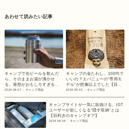
あわせて読みたい記事
キャンプで缶ビールを飲んだ
キャンプの金たわし、100均で
ら、そのままお湯が沸かせ
いいの？エバニューの“専用モ
る。発想がおもしろすぎるギ
デル”が想像以上でした【目利
ア【目利きのキャンプギア】
きのキャンプギア】
2026.08.07
キャンプ用品
2026.08.03
キャンプ用品
キャンプサイトが一気に垢抜ける。IGT
ユーザーが欲しくなる“隠す収納”とは
【目利きのキャンプギア】
2026.08.06
キャンプ用品