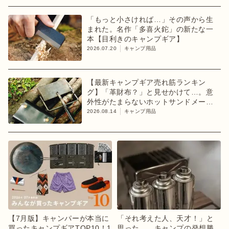
「もっと小さければ…」その声から生
まれた。名作「多喜火鉈」の新たな一
本【目利きのキャンプギア】
2026.07.20
キャンプ用品
【最新キャンプギア売れ筋ランキン
グ】「革財布？」と見せかけて…。意
外性がたまらないホットサンドメーカ
ーが1位【8月2週目】
2026.08.14
キャンプ用品
【7月版】キャンパーが本当に
「それ考えた人、天才！」と
買ったキャンプギアTOP10！1
思った、 キャンプの発想勝