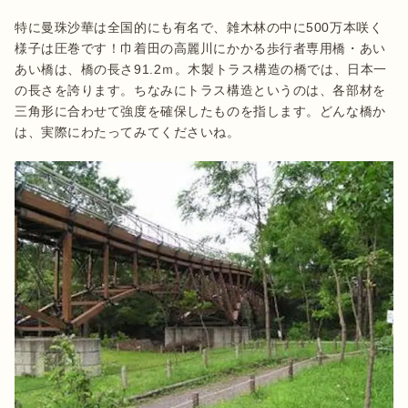
特に曼珠沙華は全国的にも有名で、雑木林の中に500万本咲く
様子は圧巻です！巾着田の高麗川にかかる歩行者専用橋・あい
あい橋は、橋の長さ91.2ｍ。木製トラス構造の橋では、日本一
の長さを誇ります。ちなみにトラス構造というのは、各部材を
三角形に合わせて強度を確保したものを指します。どんな橋か
は、実際にわたってみてくださいね。