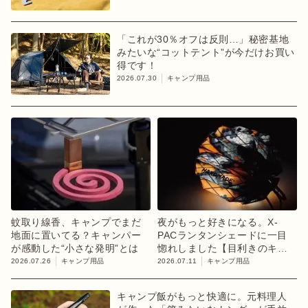
「これが30％オフは反則…」秘密基地
みたいな“コットテント”が今だけお買い
得です！
2026.07.30
キャンプ用品
蚊取り線香、キャンプでまだ
夜がもっと好きになる。X-
地面に置いてる？キャンパー
PACランタンシェードに一目
が感動した“小さな発明”とは
惚れしました【目利きのキャ
ンプギア】
2026.07.26
キャンプ用品
2026.07.11
キャンプ用品
キャンプ飯がもっと快適に。元料理人