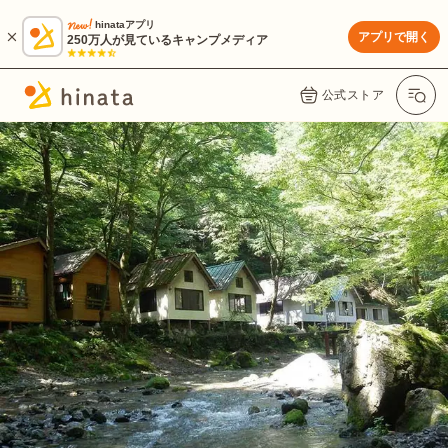
hinataアプリ
アプリで開く
250万人が見ているキャンプメディア
公式ストア