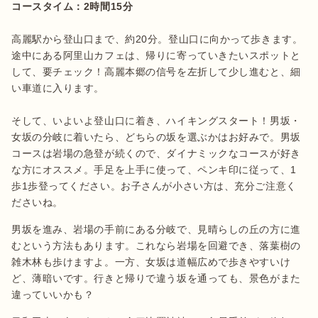
コースタイム：2時間15分
高麗駅から登山口まで、約20分。登山口に向かって歩きます。
途中にある阿里山カフェは、帰りに寄っていきたいスポットと
して、要チェック！高麗本郷の信号を左折して少し進むと、細
い車道に入ります。

そして、いよいよ登山口に着き、ハイキングスタート！男坂・
女坂の分岐に着いたら、どちらの坂を選ぶかはお好みで。男坂
コースは岩場の急登が続くので、ダイナミックなコースが好き
な方にオススメ。手足を上手に使って、ペンキ印に従って、1
歩1歩登ってください。お子さんが小さい方は、充分ご注意く
男坂を進み、岩場の手前にある分岐で、見晴らしの丘の方に進
むという方法もあります。これなら岩場を回避でき、落葉樹の
雑木林も歩けますよ。一方、女坂は道幅広めで歩きやすいけ
ど、薄暗いです。行きと帰りで違う坂を通っても、景色がまた
違っていいかも？