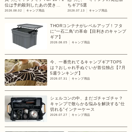
位は予約殺到したあの焚き火
ちギア5選
台
2026.08.02
キャンプ用品
2026.07.13
キャンプ用品
THORコンテナがレベルアップ！フタ
に“一石二鳥”の革命【目利きのキャンプ
ギア】
2026.08.05
キャンプ用品
今、一番売れてるキャンプギアTOP5
は？おしゃれ手ぬぐいが首位独占【7月
5週ランキング】
2026.07.31
キャンプ用品
シェルコンの中、まだゴチャゴチャ？
キャンプで散らかる悩みを解決する“仕
切れる”インナーケース
2026.07.27
キャンプ用品