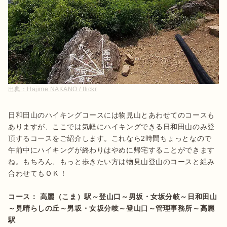
出典：
Hajime NAKANO / flickr
日和田山のハイキングコースには物見山とあわせてのコースも
ありますが、ここでは気軽にハイキングできる日和田山のみ登
頂するコースをご紹介します。これなら2時間ちょっとなので
午前中にハイキングが終わりはやめに帰宅することができます
ね。もちろん、もっと歩きたい方は物見山登山のコースと組み
合わせてもＯＫ！

コース： 高麗（こま）駅～登山口～男坂・女坂分岐～日和田山
～見晴らしの丘～男坂・女坂分岐～登山口～管理事務所～高麗
駅
