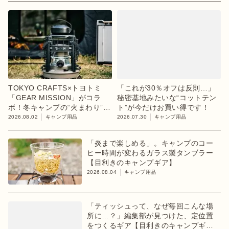
TOKYO CRAFTS×トヨトミ
「これが30％オフは反則…」
「GEAR MISSION」がコラ
秘密基地みたいな“コットテン
ボ！冬キャンプの“火まわり”を
ト”が今だけお買い得です！
担う限定K3クッキングストー
2026.08.02
キャンプ用品
2026.07.30
キャンプ用品
ブが登場
「炎まで楽しめる」。キャンプのコー
ヒー時間が変わるガラス製タンブラー
【目利きのキャンプギア】
2026.08.04
キャンプ用品
「ティッシュって、なぜ毎回こんな場
所に…？」編集部が見つけた、定位置
をつくるギア【目利きのキャンプギ