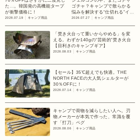
た…。韓国発の高機能タープ
ゴチャ？キャンプで散らかる
が衝撃価格に！
悩みを解決する“仕切れる”イン
ナーケース
2026.07.19
キャンプ用品
2026.07.27
キャンプ用品
「焚き火台って重いからやめる」を変
える。わずか140gの“芸術的”焚き火台
【目利きのキャンプギア】
2026.08.03
キャンプ用品
【セール】35℃超えでも快適。THE
NORTH FACEの大人気シェルターが
30％OFFに！
2026.07.14
キャンプ用品
キャンプで荷物を減らしたい人へ。刃
物メーカーが本気で作った、常識を覆
す「打刀」ペグ
2026.08.06
キャンプ用品