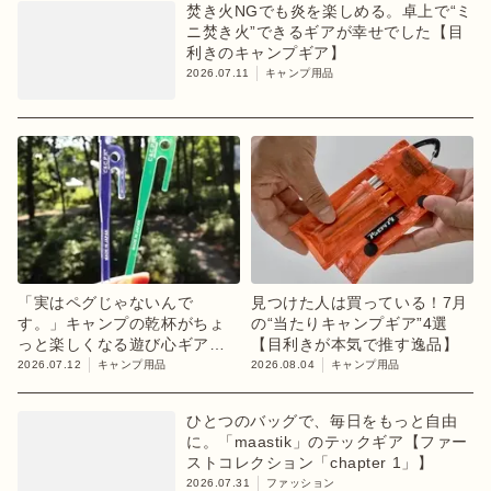
焚き火NGでも炎を楽しめる。卓上で“ミ
ニ焚き火”できるギアが幸せでした【目
利きのキャンプギア】
2026.07.11
キャンプ用品
「実はペグじゃないんで
見つけた人は買っている！7月
す。」キャンプの乾杯がちょ
の“当たりキャンプギア”4選
っと楽しくなる遊び心ギア
【目利きが本気で推す逸品】
【目利きのキャンプギア】
2026.07.12
キャンプ用品
2026.08.04
キャンプ用品
ひとつのバッグで、毎日をもっと自由
に。「maastik」のテックギア【ファー
ストコレクション「chapter 1」】
2026.07.31
ファッション