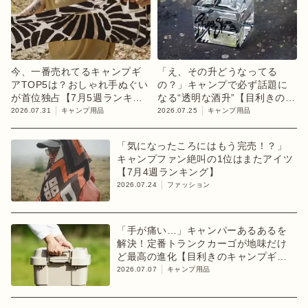
今、一番売れてるキャンプギ
「え、その升どうなってる
アTOP5は？おしゃれ手ぬぐい
の？」キャンプで必ず話題に
が首位独占【7月5週ランキン
なる“透明な酒升”【目利きのキ
グ】
ャンプギア】
2026.07.31
キャンプ用品
2026.07.25
キャンプ用品
「気になったころにはもう完売！？」
キャンプファン絶叫の1位はまたアイツ
【7月4週ランキング】
2026.07.24
ファッション
「手が痛い…」キャンパーあるあるを
解決！定番トランクカーゴが地味だけ
ど最高の進化【目利きのキャンプギ
ア】
2026.07.07
キャンプ用品