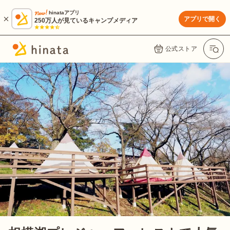
hinataアプリ
アプリで開く
250万人が見ているキャンプメディア
公式ストア