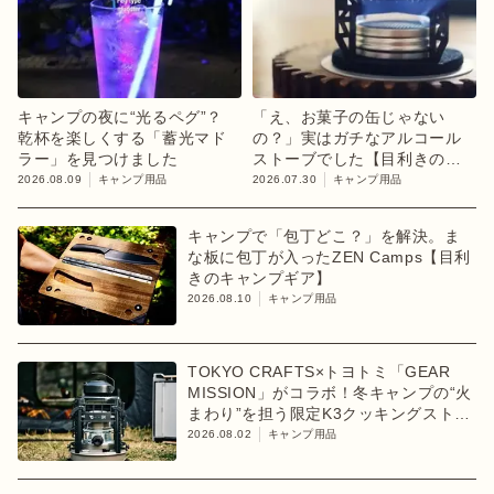
キャンプの夜に“光るペグ”？
「え、お菓子の缶じゃない
乾杯を楽しくする「蓄光マド
の？」実はガチなアルコール
ラー」を見つけました
ストーブでした【目利きのキ
ャンプギア】
2026.08.09
キャンプ用品
2026.07.30
キャンプ用品
キャンプで「包丁どこ？」を解決。ま
な板に包丁が入ったZEN Camps【目利
きのキャンプギア】
2026.08.10
キャンプ用品
TOKYO CRAFTS×トヨトミ「GEAR
MISSION」がコラボ！冬キャンプの“火
まわり”を担う限定K3クッキングストー
ブが登場
2026.08.02
キャンプ用品