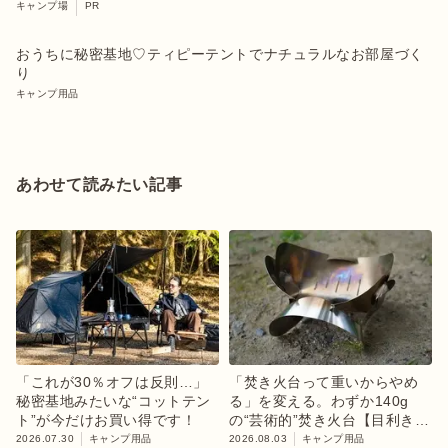
キャンプ場
PR
おうちに秘密基地♡ティピーテントでナチュラルなお部屋づく
り
キャンプ用品
あわせて読みたい記事
「これが30％オフは反則…」
「焚き火台って重いからやめ
秘密基地みたいな“コットテン
る」を変える。わずか140g
ト”が今だけお買い得です！
の“芸術的”焚き火台【目利きの
キャンプギア】
2026.07.30
キャンプ用品
2026.08.03
キャンプ用品