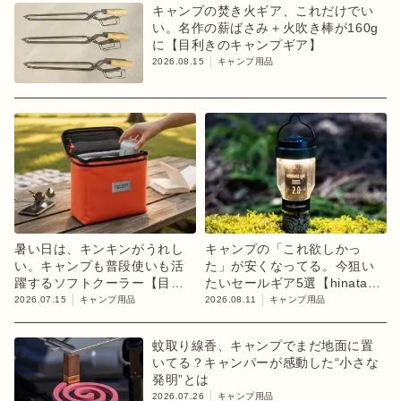
キャンプの焚き火ギア、これだけでい
い。名作の薪ばさみ＋火吹き棒が160g
に【目利きのキャンプギア】
2026.08.15
キャンプ用品
暑い日は、キンキンがうれし
キャンプの「これ欲しかっ
い。キャンプも普段使いも活
た」が安くなってる。今狙い
躍するソフトクーラー【目利
たいセールギア5選【hinataス
きのキャンプギア】
トア】
2026.07.15
キャンプ用品
2026.08.11
キャンプ用品
蚊取り線香、キャンプでまだ地面に置
いてる？キャンパーが感動した“小さな
発明”とは
2026.07.26
キャンプ用品