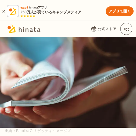
hinataアプリ
アプリで開く
250万人が見ているキャンプメディア
公式ストア
出典：
FabrikaCr / ゲッティイメージズ