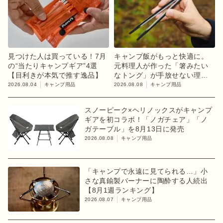
見つけた人は買っている！7月
キャンプ飯がもっと快適に。
の“当たりキャンプギア”4選
元料理人が作った「箸みたい
【目利きが本気で推す逸品】
なトング」が手放せない理由
【目利きのキャンプギア】
2026.08.04
キャンプ用品
2026.08.08
キャンプ用品
スノーピーク×ヘリノックスがキャンプ
ギアを初コラボ！「ノガチェア」「ノ
ガテーブル」を8月13日に発売
2026.08.08
キャンプ用品
「キャンプで永遠に見てられる…」小
さな真鍮製バーナーに陶酔する人続出
【8月1週ランキング】
2026.08.07
キャンプ用品