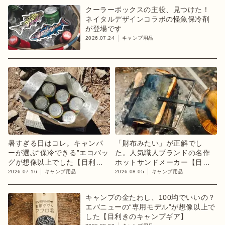
クーラーボックスの主役、見つけた！
ネイタルデザインコラボの怪魚保冷剤
が登場です
2026.07.24
キャンプ用品
暑すぎる日はコレ。キャンパ
「財布みたい」が正解でし
ーが選ぶ“保冷できる”エコバッ
た。人気職人ブランドの名作
グが想像以上でした【目利き
ホットサンドメーカー【目利
のキャンプギア】
きのキャンプギア】
2026.07.16
キャンプ用品
2026.08.05
キャンプ用品
キャンプの金たわし、100均でいいの？
エバニューの“専用モデル”が想像以上で
した【目利きのキャンプギア】