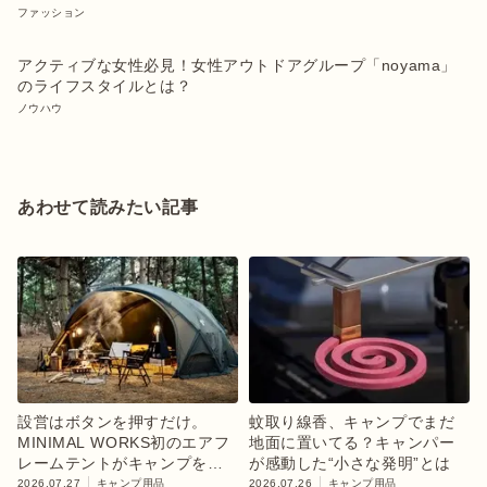
ファッション
アクティブな女性必見！女性アウトドアグループ「noyama」
のライフスタイルとは？
ノウハウ
あわせて読みたい記事
設営はボタンを押すだけ。
蚊取り線香、キャンプでまだ
MINIMAL WORKS初のエアフ
地面に置いてる？キャンパー
レームテントがキャンプを変
が感動した“小さな発明”とは
えるかも
2026.07.27
キャンプ用品
2026.07.26
キャンプ用品