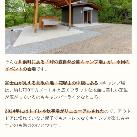
そんな
川俣町にある「峠の森自然公園キャンプ場」が、今回の
イベントの会場
です。

富士山が見える北限の地・花塚山の中腹にある
同キャンプ場
は、約1,700平方メートルと広くフラットな地面に美しい芝生
が広がっているのもキャンパーライクなところ。

2024年にはトイレや炊事場がリニューアルされた
ので、アウト
ドアに慣れていない親子でもストレスなくキャンプが楽しみや
すいのも魅力のひとつです。