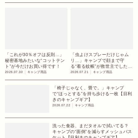
「これが30％オフは反則…」
「虫よけスプレーだけじゃム
秘密基地みたいな“コットテン
リ…」キャンプで顔まで守
ト”が今だけお買い得です！
る“着る蚊帳”が救世主でした
【目利きのキャンプギア】
2026.07.30
キャンプ用品
2026.07.21
キャンプ用品
「椅子じゃなく、畳で。」キャンプ
で“ほっとする”を持ち歩ける一枚【目利
きのキャンプギア】
2026.07.22
キャンプ用品
洗った食器、まだタオルで拭いてる？
キャンプの“面倒”を減らすメッシュバス
ケット【目利きのキャンプギア】