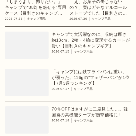
「しまうより、飾りたい。」
「え、お菓子の缶じゃない
キャンプで“38灯を魅せる”専用
の？」実はガチなアルコール
ケース【目利きのキャンプギ
ストーブでした【目利きのキ
ア】
ャンプギア】
2026.07.23
キャンプ用品
2026.07.30
キャンプ用品
キャンプで大活躍なのに、収納は厚さ
約13cm。2輪・4輪に変形するカートが
賢い【目利きのキャンプギア】
2026.07.15
キャンプ用品
「キャンプには鉄フライパンは重い」
が覆った。116gの"フェザーパン"が1位
【7月3週ランキング】
2026.07.17
キャンプ用品
70％OFFはさすがに二度見した…。韓
国発の高機能タープが衝撃価格に！
2026.07.19
キャンプ用品