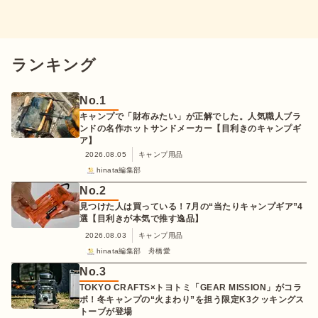
ランキング
No.
1
キャンプで「財布みたい」が正解でした。人気職人ブラ
ンドの名作ホットサンドメーカー【目利きのキャンプギ
ア】
2026.08.05
キャンプ用品
hinata編集部
No.
2
見つけた人は買っている！7月の“当たりキャンプギア”4
選【目利きが本気で推す逸品】
2026.08.03
キャンプ用品
hinata編集部 舟橋愛
No.
3
TOKYO CRAFTS×トヨトミ「GEAR MISSION」がコラ
ボ！冬キャンプの“火まわり”を担う限定K3クッキングス
トーブが登場