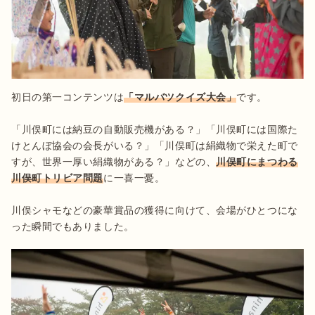
初日の第一コンテンツは
「マルバツクイズ大会」
です。

「川俣町には納豆の自動販売機がある？」「川俣町には国際た
けとんぼ協会の会長がいる？」「川俣町は絹織物で栄えた町で
すが、世界一厚い絹織物がある？」などの、
川俣町にまつわる
川俣町トリビア問題
に一喜一憂。

川俣シャモなどの豪華賞品の獲得に向けて、会場がひとつにな
った瞬間でもありました。