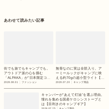
あわせて読みたい記事
街でも旅でもキャンプでも。
無骨なのに実は全部入り。ア
アウトドア派の心を掴む
ーミールックがキャンプに映
「ALPAKA」が“日本限定コレ
える約70gの超小型ライト【目
クション”第3弾を発売
利きのキャンプギア】
2026.08.01
ファッション
2026.07.20
キャンプ用品
キャンパーが“あえて灯油”を選ぶ理由。
憧れを集める国産ケロシンストーブと
は【目利きのキャンプギア】
2026.07.25
キャンプ用品