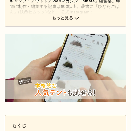
キャンプ・アウトドアWebマガジン「hinata」編集部。年
間に制作・編集する記事は600以上。著書に『ひなたごは
ん』(扶桑社ムック)など。 公式Instagram：
もっと見る
@hinata_outdoor
公式X：
@hinata_outdoor
もくじ