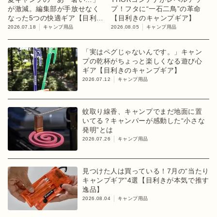
が激減。編集部が手放せなく
プ！フタに“一石二鳥”の革命
なった5つの快適ギア【目利き
【目利きのキャンプギア】
のキャンプギア】
2026.07.18
キャンプ用品
2026.08.05
キャンプ用品
「実はペグじゃないんです。」キャン
プの乾杯がちょっと楽しくなる遊び心
ギア【目利きのキャンプギア】
2026.07.12
キャンプ用品
蚊取り線香、キャンプでまだ地面に置
いてる？キャンパーが感動した“小さな
発明”とは
2026.07.26
キャンプ用品
見つけた人は買っている！7月の“当たり
キャンプギア”4選【目利きが本気で推す
逸品】
2026.08.04
キャンプ用品