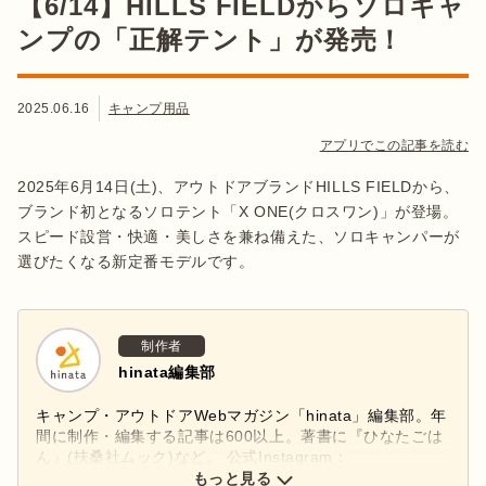
【6/14】HILLS FIELDからソロキャ
ンプの「正解テント」が発売！
2025.06.16
キャンプ用品
アプリでこの記事を読む
2025年6月14日(土)、アウトドアブランドHILLS FIELDから、
ブランド初となるソロテント「X ONE(クロスワン)」が登場。
スピード設営・快適・美しさを兼ね備えた、ソロキャンパーが
選びたくなる新定番モデルです。
制作者
hinata編集部
キャンプ・アウトドアWebマガジン「hinata」編集部。年
間に制作・編集する記事は600以上。著書に『ひなたごは
ん』(扶桑社ムック)など。 公式Instagram：
もっと見る
@hinata_outdoor