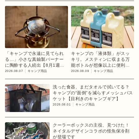
「キャンプで永遠に見てられ
キャンプの「液体類」がスッ
る…」小さな真鍮製バーナー
キリ。メスティンに収まる万
に陶酔する人続出【8月1週ラ
能ボトルが想像以上に便利！
ンキング】
【目利きのキャンプギア】
2026.08.07
キャンプ用品
2026.08.09
キャンプ用品
洗った食器、まだタオルで拭いてる？
キャンプの“面倒”を減らすメッシュバス
ケット【目利きのキャンプギア】
2026.08.01
キャンプ用品
クーラーボックスの主役、見つけた！
ネイタルデザインコラボの怪魚保冷剤
が登場です