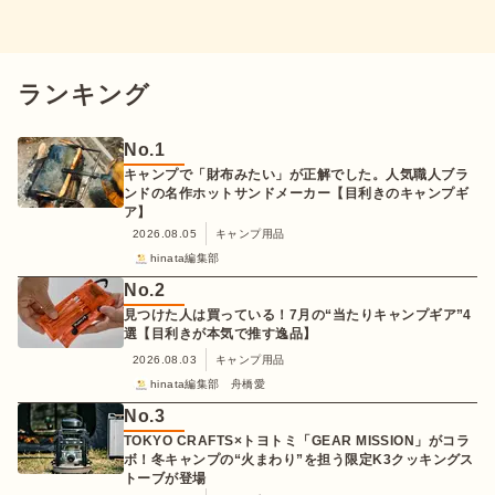
ランキング
No.
1
キャンプで「財布みたい」が正解でした。人気職人ブラ
ンドの名作ホットサンドメーカー【目利きのキャンプギ
ア】
2026.08.05
キャンプ用品
hinata編集部
No.
2
見つけた人は買っている！7月の“当たりキャンプギア”4
選【目利きが本気で推す逸品】
2026.08.03
キャンプ用品
hinata編集部 舟橋愛
No.
3
TOKYO CRAFTS×トヨトミ「GEAR MISSION」がコラ
ボ！冬キャンプの“火まわり”を担う限定K3クッキングス
トーブが登場