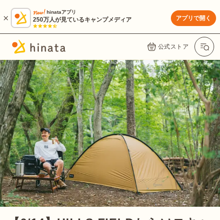
hinataアプリ
アプリで開く
250万人が見ているキャンプメディア
公式ストア