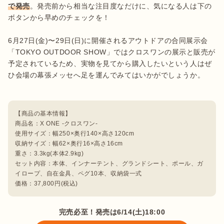
で発売
。発売前から相当な注目度なだけに、気になる人は下の
ボタンから早めのチェックを！

6月27日(金)〜29日(日)に開催されるアウトドアの合同展示会
「TOKYO OUTDOOR SHOW」ではクロスワンの展示と販売が
予定されているため、実物を見てから購入したいという人はぜ
ひ会場の幕張メッセへ足を運んでみてはいかがでしょうか。

【商品の基本情報】

商品名：X ONE -クロスワン-

使用サイズ：幅250×奥行140×高さ120cm

収納サイズ：幅62×奥行16×高さ16cm

重さ：3.3kg(本体2.9kg)

セット内容：本体、インナーテント、グランドシート、ポール、ガ
イロープ、自在金具、ペグ10本、収納袋一式

価格：37,800円(税込)
完売必至！発売は6/14(土)18:00