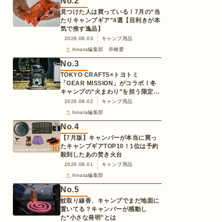
No.
2
見つけた人は買っている！7月の“当
たりキャンプギア”4選【目利きが本
気で推す逸品】
2026.08.03
キャンプ用品
hinata編集部 舟橋愛
No.
3
TOKYO CRAFTS×トヨトミ
「GEAR MISSION」がコラボ！冬
キャンプの“火まわり”を担う限定
K3クッキングストーブが登場
2026.08.02
キャンプ用品
hinata編集部
No.
4
【7月版】キャンパーが本当に買っ
たキャンプギアTOP10！1位は予約
殺到したあの焚き火台
2026.08.01
キャンプ用品
hinata編集部
No.
5
蚊取り線香、キャンプでまだ地面に
置いてる？キャンパーが感動し
た“小さな発明”とは