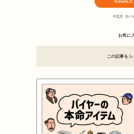
hinat
北沢
バ
お気に
この記事をシ