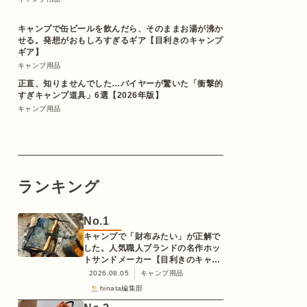
キャンプで缶ビールを飲んだら、そのままお湯が沸か
せる。発想がおもしろすぎるギア【目利きのキャンプ
ギア】
キャンプ用品
正直、知りませんでした…バイヤーが驚いた「衝撃的
すぎキャンプ道具」6選【2026年版】
キャンプ用品
ランキング
No.
1
キャンプで「財布みたい」が正解で
した。人気職人ブランドの名作ホッ
トサンドメーカー【目利きのキャン
プギア】
2026.08.05
キャンプ用品
hinata編集部