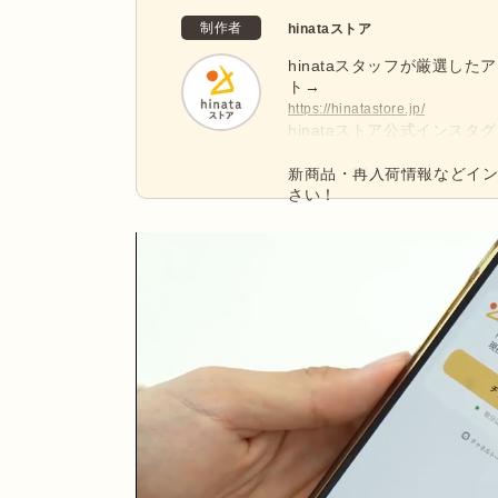
制作者
hinataストア
hinataスタッフが厳選した
ト→
https://hinatastore.jp/
hinataストア公式インス
@hinatastore_official
新商品・再入荷情報などイ
さい！