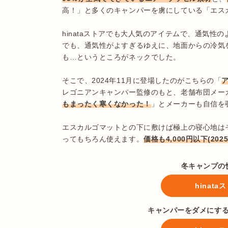
高！」と多くのキャンパーを虜にしている「エスカ
hinataストアでも大人気のアイテムで、通気
でも、通気性がよすぎるゆえに、地面からの冷気
も…というところがネックでした。

そこで、2024年11月に登場したのがこちらの「
レゴニアンキャンパー監修のもと、老舗布団メー
もまったく寒くなかった！
」とメーカーも自信を覗
エスカルゴマットとの下に敷けば極上の寝心地は
ってもちろん使えます。
価格も4,000円以下(202
冬キャンプの
hinat
キャンパーをダメにす