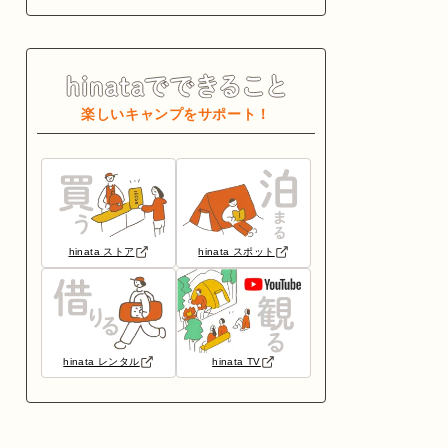
楽しいキャンプをサポート！
hinata ストア
hinata スポット
hinata レンタル
hinata TV