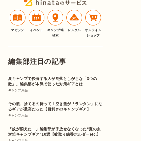
マガジン
イベント
キャンプ場
レンタル
オンライン
検索
ショップ
編集部注目の記事
夏キャンプで後悔する人が見落としがちな「3つの
敵」。編集部が本気で使った対策ギアとは
キャンプ用品
その瓶、捨てるの待って！空き瓶が「ランタン」にな
るギアが最高だった【目利きのキャンプギア】
キャンプ用品
「蚊が消えた…」編集部が手放せなくなった“夏の虫
対策キャンプギア”10選【蚊取り線香ホルダーetc.】
キャンプ用品