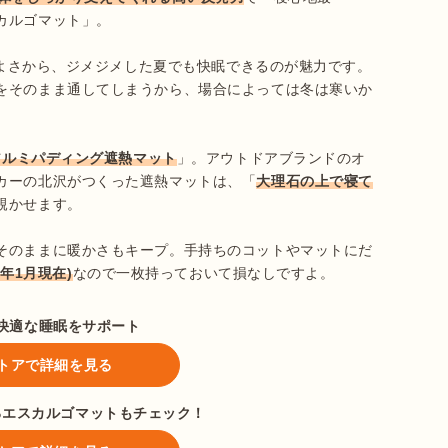
ルゴマット」。

性のよさから、ジメジメした夏でも快眠できるのが魅力です。
をそのまま通してしまうから、場合によっては冬は寒いか
アルミパディング遮熱マット
」。アウトドアブランドのオ
カーの北沢がつくった遮熱マットは、「
大理石の上で寝て
かせます。

そのままに暖かさもキープ。手持ちのコットやマットにだ
5年1月現在)
なので一枚持っておいて損なしですよ。
快適な睡眠をサポート
aストアで詳細を見る
るエスカルゴマットもチェック！