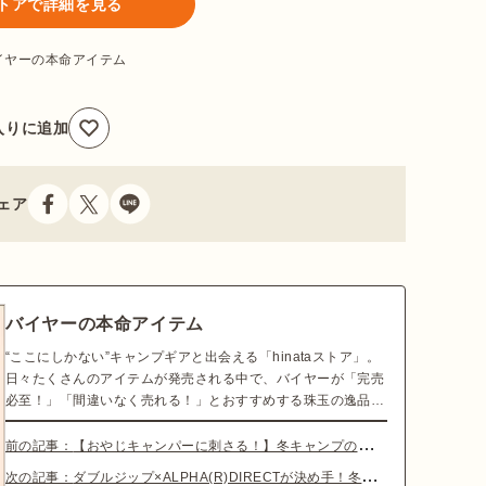
aストアで詳細を見る
イヤーの本命アイテム
入りに追加
ェア
バイヤーの本命アイテム
“ここにしかない”キャンプギアと出会える「hinataストア」。
日々たくさんのアイテムが発売される中で、バイヤーが「完売
必至！」「間違いなく売れる！」とおすすめする珠玉の逸品を
紹介します。
前の記事：
【おやじキャンパーに刺さる！】冬キャンプの定番にしたいデニムアウター
次の記事：
ダブルジップ×ALPHA(R)DIRECTが決め手！冬の機動力を上げるアウター