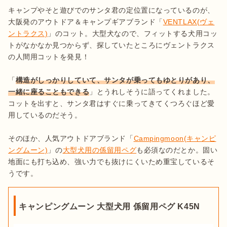
キャンプやそと遊びでのサンタ君の定位置になっているのが、
大阪発のアウトドア＆キャンプギアブランド「
VENTLAX(ヴェ
ントラクス)
」のコット。大型犬なので、フィットする犬用コッ
トがなかなか見つからず、探していたところにヴェントラクス
の人間用コットを発見！

「
構造がしっかりしていて、サンタが乗ってもゆとりがあり、
一緒に座ることもできる
」とうれしそうに語ってくれました。
コットを出すと、サンタ君はすぐに乗ってきてくつろぐほど愛
用しているのだそう。

そのほか、人気アウトドアブランド「
Campingmoon(キャンピ
ングムーン)
」の
大型犬用の係留用ペグ
も必須なのだとか。固い
地面にも打ち込め、強い力でも抜けにくいため重宝しているそ
うです。
キャンピングムーン 大型犬用 係留用ペグ K45N