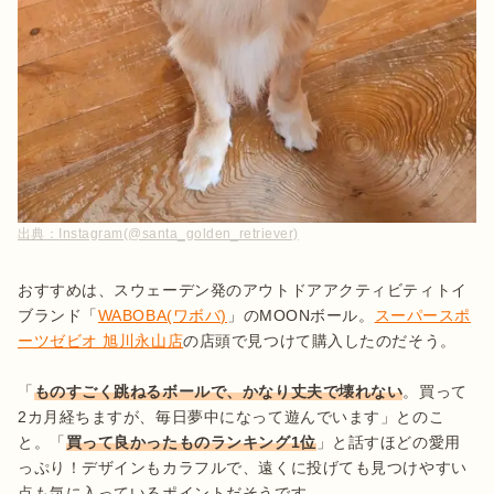
出典：
Instagram(@santa_golden_retriever)
おすすめは、スウェーデン発のアウトドアアクティビティトイ
ブランド「
WABOBA(ワボバ)
」のMOONボール。
スーパースポ
ーツゼビオ 旭川永山店
の店頭で見つけて購入したのだそう。

「
ものすごく跳ねるボールで、かなり丈夫で壊れない
。買って
2カ月経ちますが、毎日夢中になって遊んでいます」とのこ
と。「
買って良かったものランキング1位
」と話すほどの愛用
っぷり！デザインもカラフルで、遠くに投げても見つけやすい
点も気に入っているポイントだそうです。