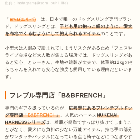
出典：
Instagram(@sora_buhi_life)
「
erva(エルバ)
」は、日本で唯一のドッグスリング専門ブラン
ド。ドッグスリングとは、
子ども用の抱っこ紐のように、愛犬
を布地でくるむようにして抱えられるアイテム
のことです。

小型犬は人混みで踏まれてしまうリスクがあるため「フェスや
ライブ会場など大人数が集まる場所では、ドッグスリングがあ
ると安心」とシーさん。生地や縫製が丈夫で、体重約12kgのそ
らちゃんを入れても安心な強度も愛用している理由だといいま
す。
フレブル専門店「B&BFRENCH」
専門のギアを扱っているのが、
広島県にあるフレンチブルドッ
グ専門店「
B&BFRENCH
」
。人気のハーネス
NUKENAI 
HARNESSシリーズ
は、着脱が簡単ですっぽり抜けてしまうこ
とがなく、愛犬にも負担の少ない万能アイテム。持ち手の部分
がワンタッチバックルになっている点も椅子などにつなぎやす