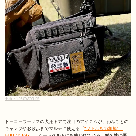
出典：
1050WORKS
トーコーワークスの犬用ギアで注目のアイテムが、わんことの
キャンプやお散歩までマルチに使える「
“ソト歩きの相棒”　
BUDDYBAG
」。
シートベルトにも使われている、耐久性に優