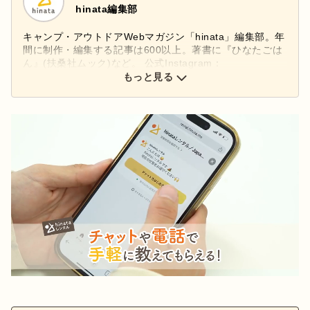
hinata編集部
キャンプ・アウトドアWebマガジン「hinata」編集部。年
間に制作・編集する記事は600以上。著書に『ひなたごは
ん』(扶桑社ムック)など。 公式Instagram：
もっと見る
@hinata_outdoor
公式X：
@hinata_outdoor