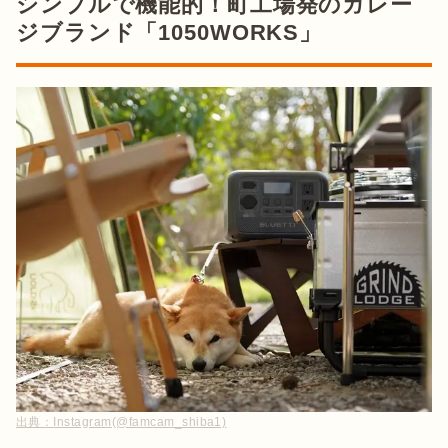
シンプルで機能的！町工場発のガレー
ジブランド「1050WORKS」
出典：
Instagram(@famcam_shiba1)