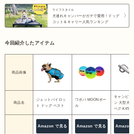
ライフスタイル
犬連れキャンパーがガチで愛用！ドッグ
コット＆キャリー人気ランキング
今回紹介したアイテム
商品画像
キャンピン
ジェットパイロッ
ワボバ MOONボー
商品名
ン 大型犬用
ト ドッグ ベスト
ル
ペグ K45N
Amazon で見る
Amazon で見る
Amazon