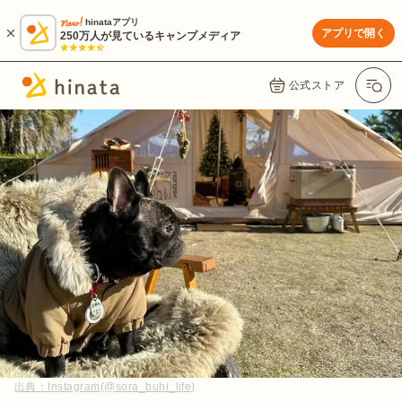
hinataアプリ
アプリで開く
250万人が見ているキャンプメディア
公式ストア
出典：
Instagram(@sora_buhi_life)