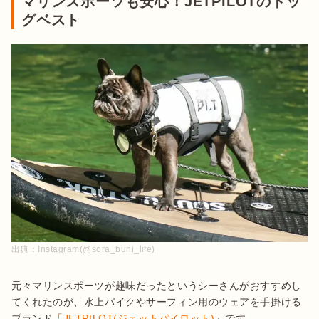
マリンスポーツも安心！JETPILOTのドッ
グベスト
出典：
Instagram(@sora_buhi_life)
元々マリンスポーツが趣味だったというシーさんがおすすめし
てくれたのが、水上バイクやサーフィン用のウェアを手掛ける
ブランド「
JETPILOT(ジェットパイロット)
」です。
