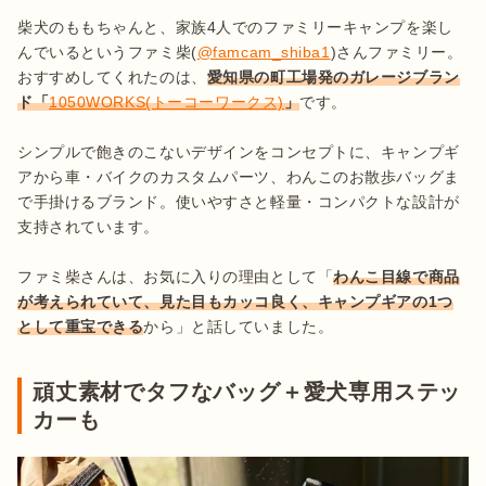
柴犬のももちゃんと、家族4人でのファミリーキャンプを楽し
んでいるというファミ柴(
@famcam_shiba1
)さんファミリー。
おすすめしてくれたのは、
愛知県の町工場発のガレージブラン
ド「
1050WORKS(トーコーワークス)
」
です。

シンプルで飽きのこないデザインをコンセプトに、キャンプギ
アから車・バイクのカスタムパーツ、わんこのお散歩バッグま
で手掛けるブランド。使いやすさと軽量・コンパクトな設計が
支持されています。

ファミ柴さんは、お気に入りの理由として「
わんこ目線で商品
が考えられていて、見た目もカッコ良く、キャンプギアの1つ
として重宝できる
から」と話していました。
頑丈素材でタフなバッグ＋愛犬専用ステッ
カーも