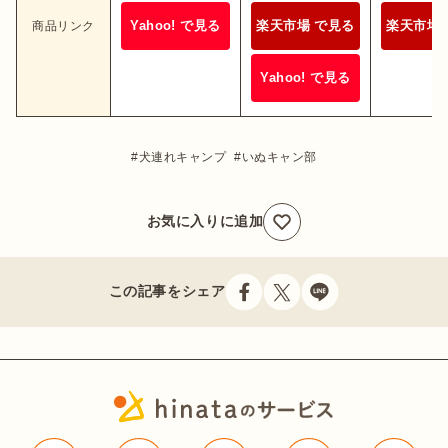
Yahoo! で見る
楽天市場 で見る
楽天市場 
商品リンク
Yahoo! で見る
犬連れキャンプ
いぬキャン部
お気に入りに追加
この記事をシェア