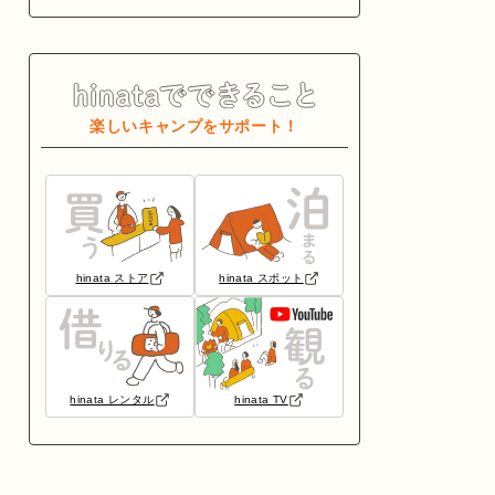
楽しいキャンプをサポート！
hinata ストア
hinata スポット
hinata レンタル
hinata TV