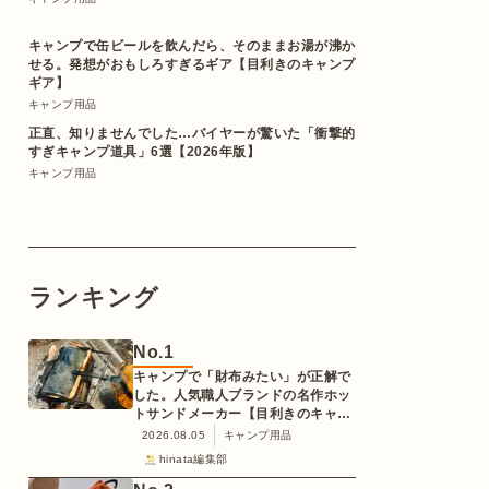
キャンプで缶ビールを飲んだら、そのままお湯が沸か
せる。発想がおもしろすぎるギア【目利きのキャンプ
ギア】
キャンプ用品
正直、知りませんでした…バイヤーが驚いた「衝撃的
すぎキャンプ道具」6選【2026年版】
キャンプ用品
ランキング
No.
1
キャンプで「財布みたい」が正解で
した。人気職人ブランドの名作ホッ
トサンドメーカー【目利きのキャン
プギア】
2026.08.05
キャンプ用品
hinata編集部