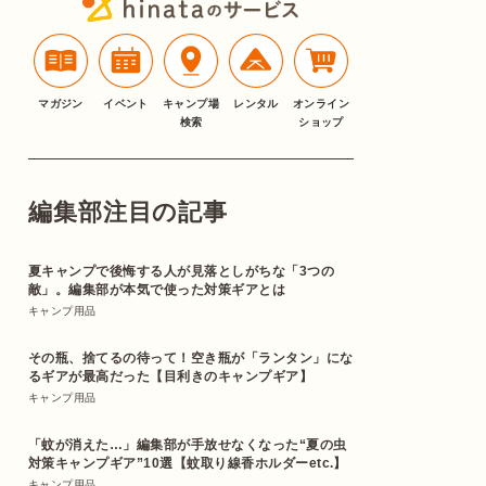
マガジン
イベント
キャンプ場
レンタル
オンライン
検索
ショップ
編集部注目の記事
夏キャンプで後悔する人が見落としがちな「3つの
敵」。編集部が本気で使った対策ギアとは
キャンプ用品
その瓶、捨てるの待って！空き瓶が「ランタン」にな
るギアが最高だった【目利きのキャンプギア】
キャンプ用品
「蚊が消えた…」編集部が手放せなくなった“夏の虫
対策キャンプギア”10選【蚊取り線香ホルダーetc.】
キャンプ用品