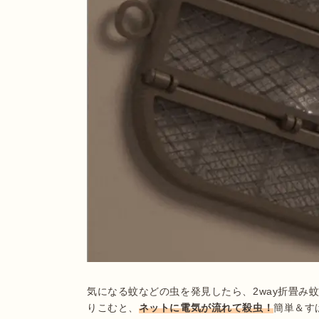
気になる蚊などの虫を発見したら、2way折畳み
りこむと、
ネットに電気が流れて殺虫！
簡単＆す