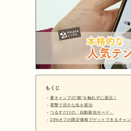
もくじ
夏キャンプの“敵”を触れずに退治！
電撃で厄介な虫を退治
つるすだけの「自動殺虫モード」
23%オフの限定価格でゲットできるチャ