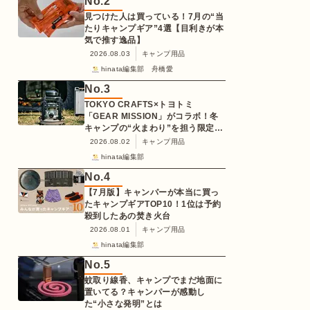
No.
2
見つけた人は買っている！7月の“当
たりキャンプギア”4選【目利きが本
気で推す逸品】
2026.08.03
キャンプ用品
hinata編集部 舟橋愛
No.
3
TOKYO CRAFTS×トヨトミ
「GEAR MISSION」がコラボ！冬
キャンプの“火まわり”を担う限定
K3クッキングストーブが登場
2026.08.02
キャンプ用品
hinata編集部
No.
4
【7月版】キャンパーが本当に買っ
たキャンプギアTOP10！1位は予約
殺到したあの焚き火台
2026.08.01
キャンプ用品
hinata編集部
No.
5
蚊取り線香、キャンプでまだ地面に
置いてる？キャンパーが感動し
た“小さな発明”とは