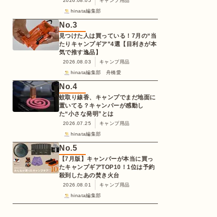
2026.08.05
キャンプ用品
hinata編集部
No.
3
見つけた人は買っている！7月の“当
たりキャンプギア”4選【目利きが本
気で推す逸品】
2026.08.03
キャンプ用品
hinata編集部 舟橋愛
No.
4
蚊取り線香、キャンプでまだ地面に
置いてる？キャンパーが感動し
た“小さな発明”とは
2026.07.25
キャンプ用品
hinata編集部
No.
5
【7月版】キャンパーが本当に買っ
たキャンプギアTOP10！1位は予約
殺到したあの焚き火台
2026.08.01
キャンプ用品
hinata編集部