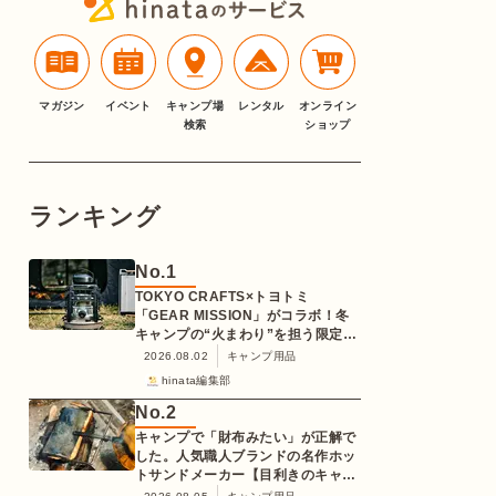
マガジン
イベント
キャンプ場
レンタル
オンライン
検索
ショップ
ランキング
No.
1
TOKYO CRAFTS×トヨトミ
「GEAR MISSION」がコラボ！冬
キャンプの“火まわり”を担う限定
K3クッキングストーブが登場
2026.08.02
キャンプ用品
hinata編集部
No.
2
キャンプで「財布みたい」が正解で
した。人気職人ブランドの名作ホッ
トサンドメーカー【目利きのキャン
プギア】