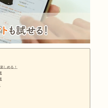
楽しめる！
選
選
選