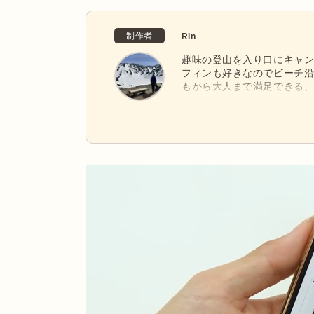
制作者
Rin
趣味の登山を入り口にキャン
フィンも好きなのでビーチ
もから大人まで満足できる
「Snow Peak」の洗練
つギアを集めています。