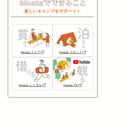
楽しいキャンプをサポート！
hinata ストア
hinata スポット
hinata レンタル
hinata TV