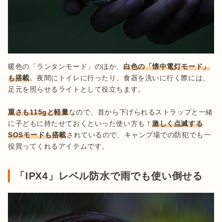
暖色の「ランタンモード」のほか、
白色の「懐中電灯モード」
も搭載
。夜間にトイレに行ったり、食器を洗いに行く際には、
足元を照らせるライトとして役立ちます。

重さも115gと軽量
なので、首から下げられるストラップと一緒
に子どもに持たせておくといった使い方も！
激しく点滅する
SOSモードも搭載
されているので、キャンプ場での防犯でも一
役買ってくれるアイテムです。
「IPX4」レベル防水で雨でも使い倒せる