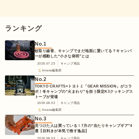
ランキング
No.
1
蚊取り線香、キャンプでまだ地面に置いてる？キャンパ
ーが感動した“小さな発明”とは
2026.07.25
キャンプ用品
hinata編集部
No.
2
TOKYO CRAFTS×トヨトミ「GEAR MISSION」がコラ
ボ！冬キャンプの“火まわり”を担う限定K3クッキングス
トーブが登場
2026.08.02
キャンプ用品
hinata編集部
No.
3
見つけた人は買っている！7月の“当たりキャンプギア”4
選【目利きが本気で推す逸品】
2026.08.03
キャンプ用品