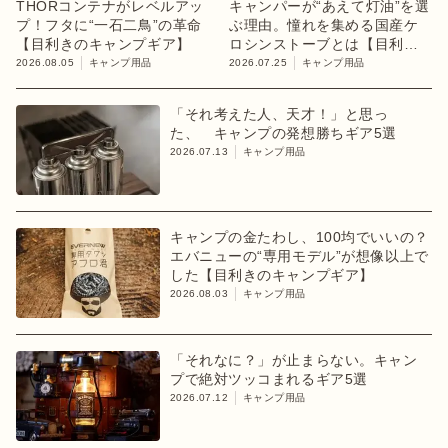
THORコンテナがレベルアッ
キャンパーが“あえて灯油”を選
プ！フタに“一石二鳥”の革命
ぶ理由。憧れを集める国産ケ
【目利きのキャンプギア】
ロシンストーブとは【目利き
のキャンプギア】
2026.08.05
キャンプ用品
2026.07.25
キャンプ用品
「それ考えた人、天才！」と思っ
た、 キャンプの発想勝ちギア5選
2026.07.13
キャンプ用品
キャンプの金たわし、100均でいいの？
エバニューの“専用モデル”が想像以上で
した【目利きのキャンプギア】
2026.08.03
キャンプ用品
「それなに？」が止まらない。キャン
プで絶対ツッコまれるギア5選
2026.07.12
キャンプ用品