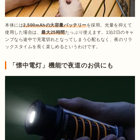
本体には
2,500mAhの大容量バッテリー
を採用。光量を抑えて
使用した場合は、
最大25時間
たっぷり使えます。1泊2日のキャ
ンプなら途中で充電切れとなってしまう心配もなく、夜のリラ
ックスタイムを長く楽しめるというわけです。
「懐中電灯」機能で夜道のお供にも