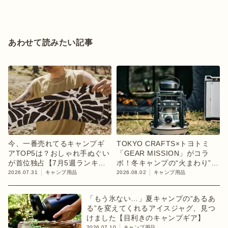
あわせて読みたい記事
今、一番売れてるキャンプギ
TOKYO CRAFTS×トヨトミ
アTOP5は？おしゃれ手ぬぐい
「GEAR MISSION」がコラ
が首位独占【7月5週ランキン
ボ！冬キャンプの“火まわり”を
グ】
担う限定K3クッキングストー
2026.07.31
キャンプ用品
2026.08.02
キャンプ用品
ブが登場
「もう氷ない…」夏キャンプの“あるあ
る”を変えてくれるアイスジャグ、見つ
けました【目利きのキャンプギア】
2026.07.10
キャンプ用品