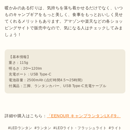
暖かみのある灯りは、気持ちを落ち着かせるだけでなく、いつ
ものキャンプギアをもっと美しく、食事をもっとおいしく見せ
てくれるメリットもあります。アマゾンや楽天などの各ショッ
ピングサイトで販売中なので、気になる人はチェックしてみま
しょう！

【基本情報】

重さ：115g

明るさ：20〜120lm

充電ポート：USB Type-C

電池容量：2500mAh (点灯時間4.5〜25時間)

付属品：三脚、ランタンカバー、USB Type-C充電ケーブル
詳細や購入はこちら：
「EENOUR キャンプランタンLX-F9」
LEDランタン
ランタン
LEDライト・フラッシュライト
ライト