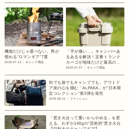
機能だけじゃ選べない。男が
「手が痛い…」キャンパーあ
惚れる“ロマンギア”7選
るあるを解決！定番トランク
カーゴが地味だけど最高の進
2026.07.14
キャンプ用品
化【目利きのキャンプギア】
2026.07.07
キャンプ用品
街でも旅でもキャンプでも。アウトド
ア派の心を掴む「ALPAKA」が“日本限
定コレクション”第3弾を発売
2026.08.01
ファッション
「焚き火台って重いからやめる」を変
える。わずか140gの“芸術的”焚き火台
【目利きのキャンプギア】