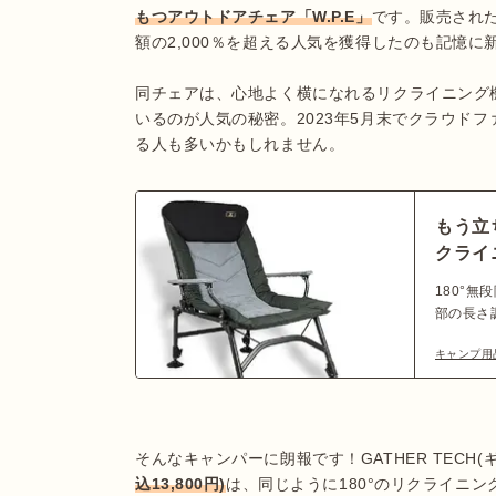
もつアウトドアチェア「W.P.E」
です。販売され
額の2,000％を超える人気を獲得したのも記憶に
同チェアは、心地よく横になれるリクライニング
いるのが人気の秘密。2023年5月末でクラウド
る人も多いかもしれません。
もう立
クライ
いのま
180°
部の長さ
ドアチェア
キャンプ用
クアケ)」
理想の座
そんなキャンパーに朗報です！GATHER TECH
込13,800円)
は、同じように180°のリクライニ