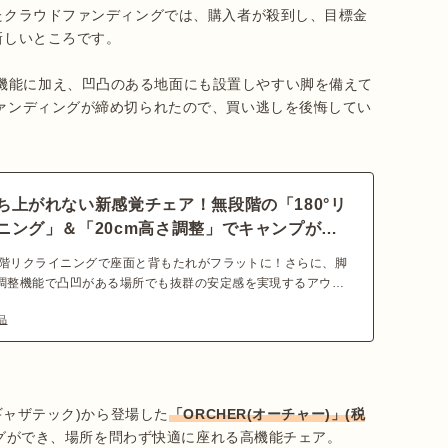
たクラウドファンディングでは、購入者が殺到し、目標金
新しいところです。

機能に加え、凹凸のある地面にも設置しやすい脚を備えて
ファンディングが締め切られたので、買い逃しを後悔してい
ち上がれない新感覚チェア！無段階の「180°リ
ニング」＆「20cm高さ調整」でキャンプが思
まに
無段階リクライニングで座面と背もたれがフラットに！さらに、脚
調整機能で凸凹がある場所でも抜群の安定感を実現するアウト
「W.P.E」が、クラウドファンディングサイト「Makuake(マ
品
で2023年5月30日(火)まで応援購入を募集中です。自分だけの
り心地に出会えるかもしれない、機能性の高さに注目です！
(ギャザテック)から登場した
「ORCHER(オーチャー)」(税
ングができ、場所を問わず快適に座れる高機能チェア。