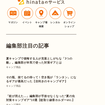
マガジン
イベント
キャンプ場
レンタル
オンライン
検索
ショップ
編集部注目の記事
夏キャンプで後悔する人が見落としがちな「3つの
敵」。編集部が本気で使った対策ギアとは
キャンプ用品
その瓶、捨てるの待って！空き瓶が「ランタン」にな
るギアが最高だった【目利きのキャンプギア】
キャンプ用品
「蚊が消えた…」編集部が手放せなくなった“夏の虫
対策キャンプギア”10選【蚊取り線香ホルダーetc.】
キャンプ用品