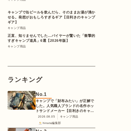
キャンプで缶ビールを飲んだら、そのままお湯が沸か
せる。発想がおもしろすぎるギア【目利きのキャンプ
ギア】
キャンプ用品
正直、知りませんでした…バイヤーが驚いた「衝撃的
すぎキャンプ道具」6選【2026年版】
キャンプ用品
ランキング
No.
1
キャンプで「財布みたい」が正解で
した。人気職人ブランドの名作ホッ
トサンドメーカー【目利きのキャン
プギア】
2026.08.05
キャンプ用品
hinata編集部