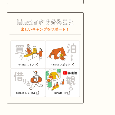
楽しいキャンプをサポート！
hinata ストア
hinata スポット
hinata レンタル
hinata TV