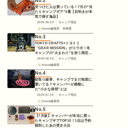
No.
2
見つけた人は買っている！7月の“当
たりキャンプギア”4選【目利きが本
気で推す逸品】
2026.08.03
キャンプ用品
hinata編集部 舟橋愛
No.
3
TOKYO CRAFTS×トヨトミ
「GEAR MISSION」がコラボ！冬
キャンプの“火まわり”を担う限定
K3クッキングストーブが登場
2026.08.02
キャンプ用品
hinata編集部
No.
4
蚊取り線香、キャンプでまだ地面に
置いてる？キャンパーが感動し
た“小さな発明”とは
2026.07.25
キャンプ用品
hinata編集部
No.
5
【7月版】キャンパーが本当に買っ
たキャンプギアTOP10！1位は予約
殺到したあの焚き火台