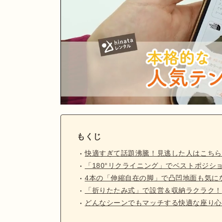
もくじ
快適すぎて話題沸騰！見逃した人はこちら
「180°リクライニング」でベストポジシ
4本の「伸縮自在の脚」で凸凹地面も気に
「折りたたみ式」で設営＆収納ラクラク！
どんなシーンでもマッチする快適な座り心