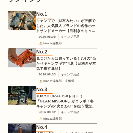
No.
1
キャンプで「財布みたい」が正解で
した。人気職人ブランドの名作ホッ
トサンドメーカー【目利きのキャン
プギア】
2026.08.05
キャンプ用品
hinata編集部
No.
2
見つけた人は買っている！7月の“当
たりキャンプギア”4選【目利きが本
気で推す逸品】
2026.08.03
キャンプ用品
hinata編集部 舟橋愛
No.
3
TOKYO CRAFTS×トヨトミ
「GEAR MISSION」がコラボ！冬
キャンプの“火まわり”を担う限定
K3クッキングストーブが登場
2026.08.02
キャンプ用品
hinata編集部
No.
4