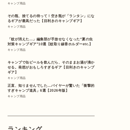
キャンプ用品
その瓶、捨てるの待って！空き瓶が「ランタン」にな
るギアが最高だった【目利きのキャンプギア】
キャンプ用品
「蚊が消えた…」編集部が手放せなくなった“夏の虫
対策キャンプギア”10選【蚊取り線香ホルダーetc.】
キャンプ用品
キャンプで缶ビールを飲んだら、そのままお湯が沸か
せる。発想がおもしろすぎるギア【目利きのキャンプ
ギア】
キャンプ用品
正直、知りませんでした…バイヤーが驚いた「衝撃的
すぎキャンプ道具」6選【2026年版】
キャンプ用品
ランキング