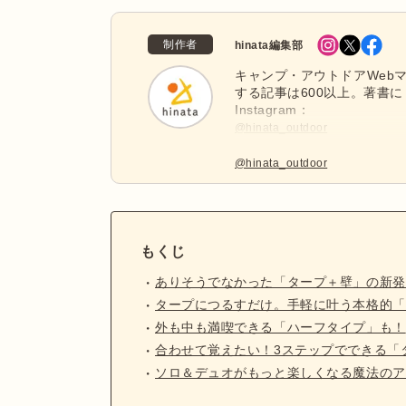
制作者
hinata編集部
キャンプ・アウトドアWebマ
する記事は600以上。著書に
Instagram：
@hinata_outdoor
公式X：
@hinata_outdoor
もくじ
ありそうでなかった「タープ＋壁」の新発
タープにつるすだけ。手軽に叶う本格的「
外も中も満喫できる「ハーフタイプ」も！
合わせて覚えたい！3ステップでできる「
ソロ＆デュオがもっと楽しくなる魔法のア