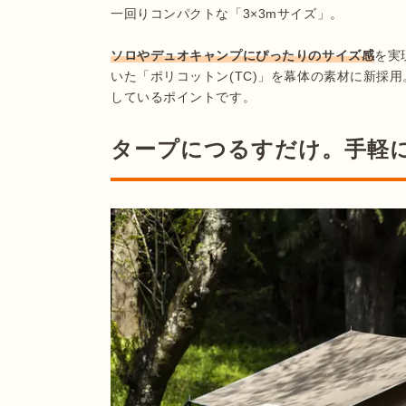
一回りコンパクトな「3×3mサイズ」。

ソロやデュオキャンプにぴったりのサイズ感
を実
いた「ポリコットン(TC)」を幕体の素材に新採
タープにつるすだけ。手軽