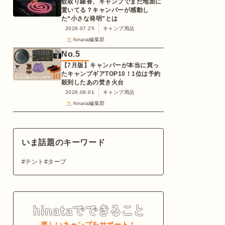
蚊取り線香、キャンプでまだ地面に
置いてる？キャンパーが感動し
た“小さな発明”とは
2026.07.25
キャンプ用品
hinata編集部
No.
5
【7月版】キャンパーが本当に買っ
たキャンプギアTOP10！1位は予約
殺到したあの焚き火台
2026.08.01
キャンプ用品
hinata編集部
いま話題のキーワード
テント
タープ
楽しいキャンプをサポート！