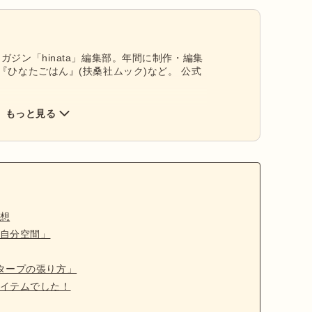
ガジン「hinata」編集部。年間に制作・編集
『ひなたごはん』(扶桑社ムック)など。 公式
もっと見る
想
自分空間」
タープの張り方」
イテムでした！