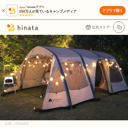
hinataアプリ
アプリで開く
250万人が見ているキャンプメディア
公式ストア
出典：
Amazon