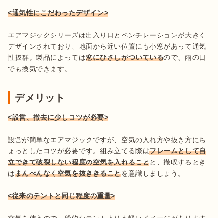
<通気性にこだわったデザイン>
エアマジックシリーズは出入り口とベンチレーションが大きく
デザインされており、地面から近い位置にも小窓があって通気
性抜群。製品によっては
窓にひさしがついている
ので、雨の日
でも換気できます。
デメリット
<設営、撤去に少しコツが必要>
設営が簡単なエアマジックですが、空気の入れ方や抜き方にち
ょっとしたコツが必要です。組み立てる際は
フレームとして自
立できて破裂しない程度の空気を入れること
と、撤収するとき
は
まんべんなく空気を抜ききること
を意識しましょう。

<従来のテントと同じ程度の重量>
空気を使うので一般的なテントよりも軽いイメージがあります