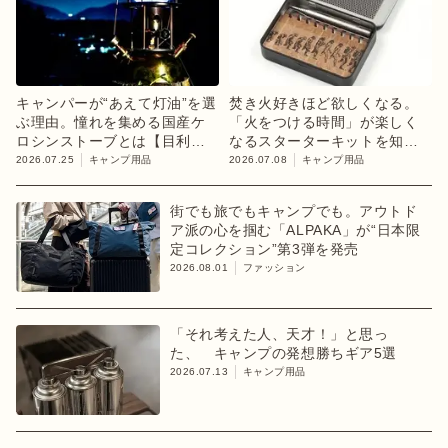
キャンパーが“あえて灯油”を選
焚き火好きほど欲しくなる。
ぶ理由。憧れを集める国産ケ
「火をつける時間」が楽しく
ロシンストーブとは【目利き
なるスターターキットを知っ
のキャンプギア】
てますか？
2026.07.25
キャンプ用品
2026.07.08
キャンプ用品
街でも旅でもキャンプでも。アウトド
ア派の心を掴む「ALPAKA」が“日本限
定コレクション”第3弾を発売
2026.08.01
ファッション
「それ考えた人、天才！」と思っ
た、 キャンプの発想勝ちギア5選
2026.07.13
キャンプ用品