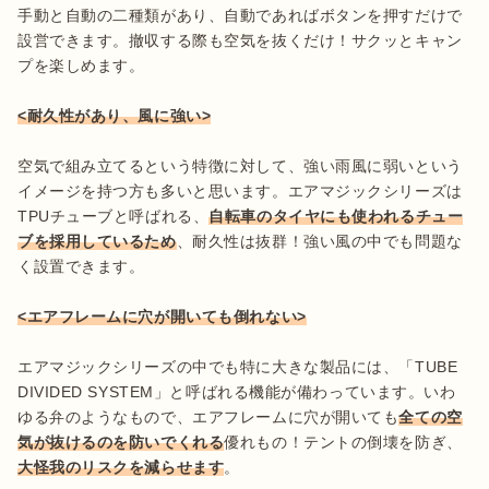
手動と自動の二種類があり、自動であればボタンを押すだけで
設営できます。撤収する際も空気を抜くだけ！サクッとキャン
プを楽しめます。

<耐久性があり、風に強い>
空気で組み立てるという特徴に対して、強い雨風に弱いという
イメージを持つ方も多いと思います。エアマジックシリーズは
TPUチューブと呼ばれる、
自転車のタイヤにも使われるチュー
ブを採用しているため
、耐久性は抜群！強い風の中でも問題な
く設置できます。

<エアフレームに穴が開いても倒れない>
エアマジックシリーズの中でも特に大きな製品には、「TUBE 
DIVIDED SYSTEM」と呼ばれる機能が備わっています。いわ
ゆる弁のようなもので、エアフレームに穴が開いても
全ての空
気が抜けるのを防いでくれる
優れもの！テントの倒壊を防ぎ、
大怪我のリスクを減らせます
。
