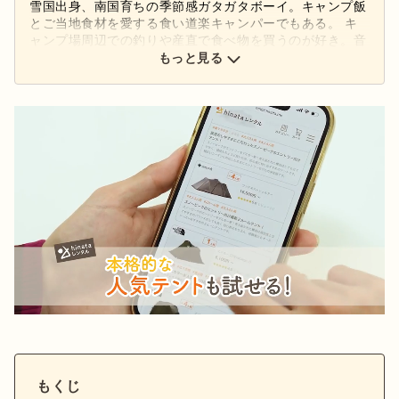
雪国出身、南国育ちの季節感ガタガタボーイ。キャンプ飯
とご当地食材を愛する食い道楽キャンパーでもある。 キ
ャンプ場周辺での釣りや産直で食べ物を買うのが好き。音
楽も大好きで、ドライブやキャンプ場でのBGM奉行も兼
もっと見る
任。 スノーピークのクッカーとご当地の珍しい魚を使っ
て、アクアパッツァを作るのがルーティンでもある。 ラ
イターとしては、テック系メディアでのライティングを経
てhinataに漂着。読みやすさを追求すべく、日々奮闘中。
もくじ