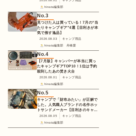
2026.08.02
キャンプ用品
hinata編集部
No.
3
見つけた人は買っている！7月の“当
たりキャンプギア”4選【目利きが本
気で推す逸品】
2026.08.03
キャンプ用品
hinata編集部 舟橋愛
No.
4
【7月版】キャンパーが本当に買っ
たキャンプギアTOP10！1位は予約
殺到したあの焚き火台
2026.08.01
キャンプ用品
hinata編集部
No.
5
キャンプで「財布みたい」が正解で
した。人気職人ブランドの名作ホッ
トサンドメーカー【目利きのキャン
プギア】
2026.08.05
キャンプ用品
hinata編集部