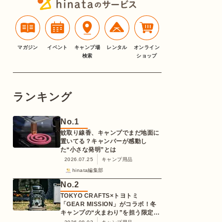
マガジン
イベント
キャンプ場
レンタル
オンライン
検索
ショップ
ランキング
No.
1
蚊取り線香、キャンプでまだ地面に
置いてる？キャンパーが感動し
た“小さな発明”とは
2026.07.25
キャンプ用品
hinata編集部
No.
2
TOKYO CRAFTS×トヨトミ
「GEAR MISSION」がコラボ！冬
キャンプの“火まわり”を担う限定
K3クッキングストーブが登場