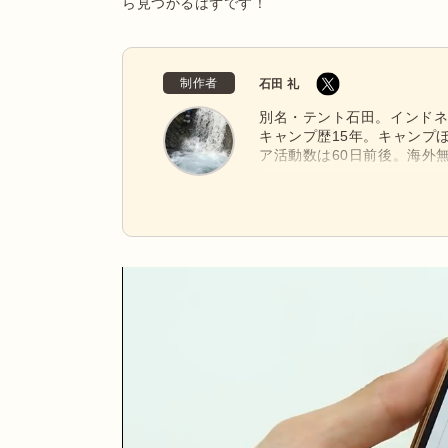
ら見つかるはずです！
制作者
石田 礼
別名・テント石田。インドネシ
キャンプ歴15年。キャンプ
ア活動数は60日前後。海外
ゴン太とのソロのキャンプ