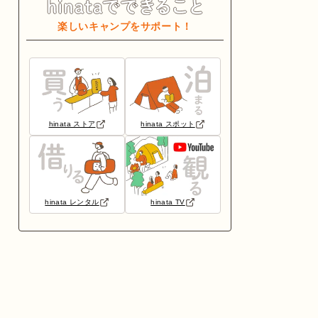
楽しいキャンプをサポート！
hinata ストア
hinata スポット
hinata レンタル
hinata TV