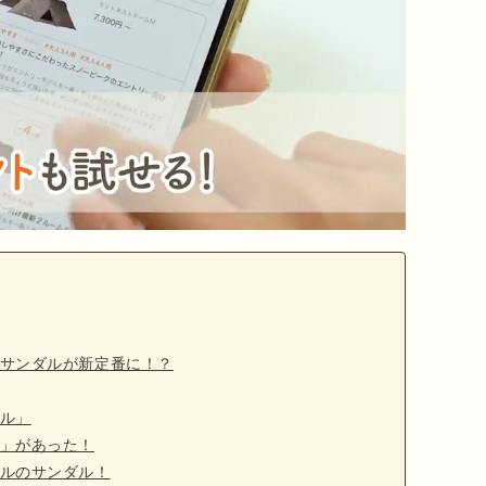
サンダルが新定番に！？
ル」
」があった！
ルのサンダル！