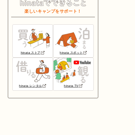
楽しいキャンプをサポート！
hinata ストア
hinata スポット
hinata レンタル
hinata TV