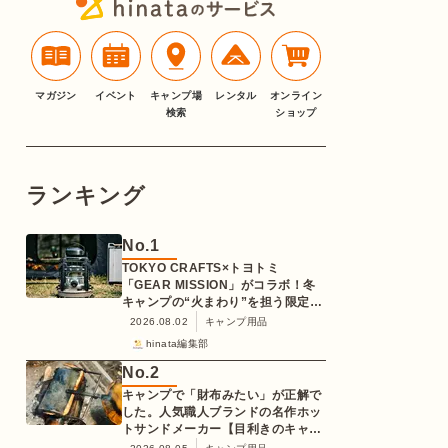
マガジン
イベント
キャンプ場
レンタル
オンライン
検索
ショップ
ランキング
No.
1
TOKYO CRAFTS×トヨトミ
「GEAR MISSION」がコラボ！冬
キャンプの“火まわり”を担う限定
K3クッキングストーブが登場
2026.08.02
キャンプ用品
hinata編集部
No.
2
キャンプで「財布みたい」が正解で
した。人気職人ブランドの名作ホッ
トサンドメーカー【目利きのキャン
プギア】