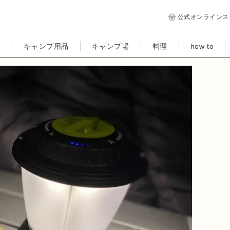
公式オンラインス
集
キャンプ用品
キャンプ場
料理
how to