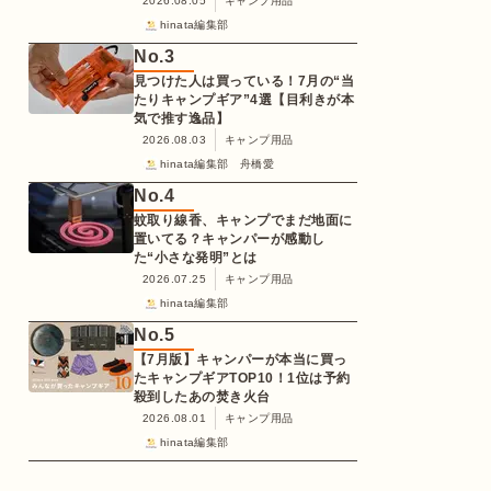
2026.08.05
キャンプ用品
hinata編集部
No.
3
見つけた人は買っている！7月の“当
たりキャンプギア”4選【目利きが本
気で推す逸品】
2026.08.03
キャンプ用品
hinata編集部 舟橋愛
No.
4
蚊取り線香、キャンプでまだ地面に
置いてる？キャンパーが感動し
た“小さな発明”とは
2026.07.25
キャンプ用品
hinata編集部
No.
5
【7月版】キャンパーが本当に買っ
たキャンプギアTOP10！1位は予約
殺到したあの焚き火台
2026.08.01
キャンプ用品
hinata編集部