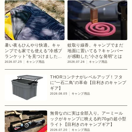
暑い夜もひんやり快適。キャ
蚊取り線香、キャンプでまだ
ンプでも家でも使える“冷感ブ
地面に置いてる？キャンパー
ランケット”を見つけました
が感動した“小さな発明”とは
【目利きのキャンプギア】
2026.07.25
キャンプ用品
2026.07.26
キャンプ用品
THORコンテナがレベルアップ！フタ
に“一石二鳥”の革命【目利きのキャンプ
ギア】
2026.08.05
キャンプ用品
無骨なのに実は全部入り。アーミール
ックがキャンプに映える約70gの超小型
ライト【目利きのキャンプギア】
2026.07.20
キャンプ用品