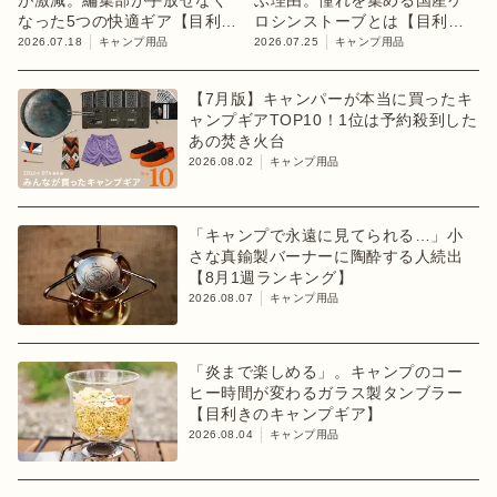
が激減。編集部が手放せなく
ぶ理由。憧れを集める国産ケ
なった5つの快適ギア【目利き
ロシンストーブとは【目利き
のキャンプギア】
のキャンプギア】
2026.07.18
キャンプ用品
2026.07.25
キャンプ用品
【7月版】キャンパーが本当に買ったキ
ャンプギアTOP10！1位は予約殺到した
あの焚き火台
2026.08.02
キャンプ用品
「キャンプで永遠に見てられる…」小
さな真鍮製バーナーに陶酔する人続出
【8月1週ランキング】
2026.08.07
キャンプ用品
「炎まで楽しめる」。キャンプのコー
ヒー時間が変わるガラス製タンブラー
【目利きのキャンプギア】
2026.08.04
キャンプ用品