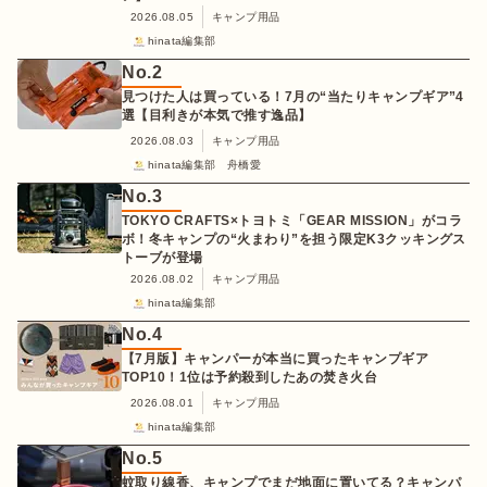
2026.08.05
キャンプ用品
hinata編集部
No.
2
見つけた人は買っている！7月の“当たりキャンプギア”4
選【目利きが本気で推す逸品】
2026.08.03
キャンプ用品
hinata編集部 舟橋愛
No.
3
TOKYO CRAFTS×トヨトミ「GEAR MISSION」がコラ
ボ！冬キャンプの“火まわり”を担う限定K3クッキングス
トーブが登場
2026.08.02
キャンプ用品
hinata編集部
No.
4
【7月版】キャンパーが本当に買ったキャンプギア
TOP10！1位は予約殺到したあの焚き火台
2026.08.01
キャンプ用品
hinata編集部
No.
5
蚊取り線香、キャンプでまだ地面に置いてる？キャンパ