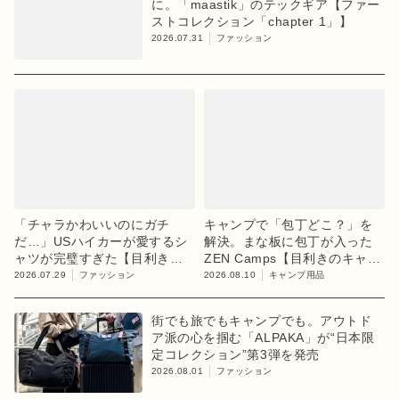
に。「maastik」のテックギア【ファー
ストコレクション「chapter 1」】
2026.07.31
ファッション
「チャラかわいいのにガチ
キャンプで「包丁どこ？」を
だ…」USハイカーが愛するシ
解決。まな板に包丁が入った
ャツが完璧すぎた【目利きの
ZEN Camps【目利きのキャン
キャンプギア】
プギア】
2026.07.29
ファッション
2026.08.10
キャンプ用品
街でも旅でもキャンプでも。アウトド
ア派の心を掴む「ALPAKA」が“日本限
定コレクション”第3弾を発売
2026.08.01
ファッション