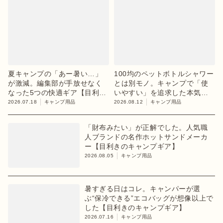
夏キャンプの「あー暑い…」
100均のペットボトルシャワー
が激減。編集部が手放せなく
とは別モノ。キャンプで「使
なった5つの快適ギア【目利き
いやすい」を追求した本気ギ
のキャンプギア】
ア
2026.07.18
キャンプ用品
2026.08.12
キャンプ用品
「財布みたい」が正解でした。人気職
人ブランドの名作ホットサンドメーカ
ー【目利きのキャンプギア】
2026.08.05
キャンプ用品
暑すぎる日はコレ。キャンパーが選
ぶ“保冷できる”エコバッグが想像以上で
した【目利きのキャンプギア】
2026.07.16
キャンプ用品