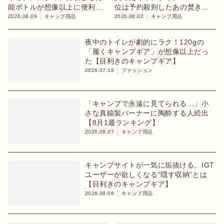
能ボトルが想像以上に便利！
位は予約殺到したあの焚き火
【目利きのキャンプギア】
台
2026.08.09
キャンプ用品
2026.08.02
キャンプ用品
夜中のトイレが劇的にラク！120gの
「履くキャンプギア」が想像以上だっ
た【目利きのキャンプギア】
2026.07.18
ファッション
「キャンプで永遠に見てられる…」小
さな真鍮製バーナーに陶酔する人続出
【8月1週ランキング】
2026.08.07
キャンプ用品
キャンプサイトが一気に垢抜ける。IGT
ユーザーが欲しくなる“隠す収納”とは
【目利きのキャンプギア】
2026.08.06
キャンプ用品