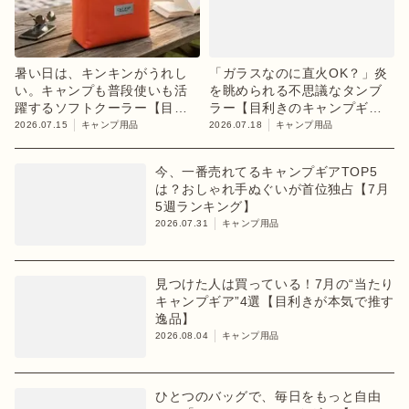
暑い日は、キンキンがうれし
「ガラスなのに直火OK？」炎
い。キャンプも普段使いも活
を眺められる不思議なタンブ
躍するソフトクーラー【目利
ラー【目利きのキャンプギ
きのキャンプギア】
ア】
2026.07.15
キャンプ用品
2026.07.18
キャンプ用品
今、一番売れてるキャンプギアTOP5
は？おしゃれ手ぬぐいが首位独占【7月
5週ランキング】
2026.07.31
キャンプ用品
見つけた人は買っている！7月の“当たり
キャンプギア”4選【目利きが本気で推す
逸品】
2026.08.04
キャンプ用品
ひとつのバッグで、毎日をもっと自由